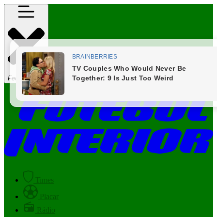
Fechar Menu
Times
Placar
Rádio