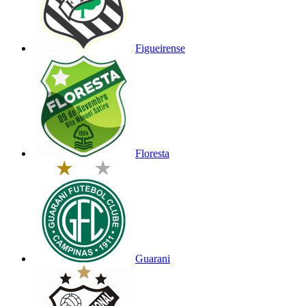
Figueirense
Floresta
Guarani