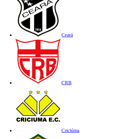
Ceará
CRB
Criciúma