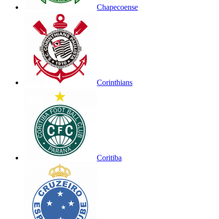
Chapecoense
Corinthians
Coritiba