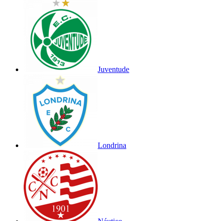
Juventude
Londrina