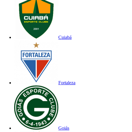
Cuiabá
Fortaleza
Goiás