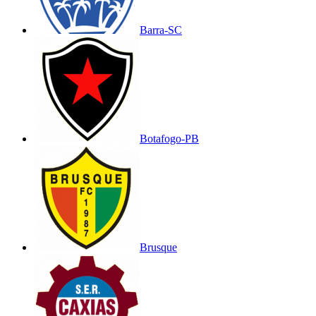
Barra-SC
Botafogo-PB
Brusque