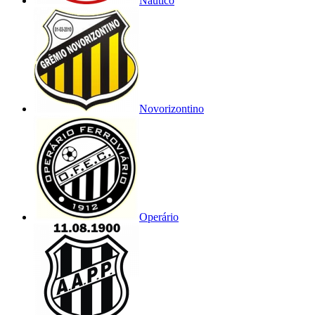
Náutico
Novorizontino
Operário