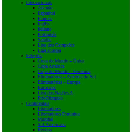
Internacionais
Alemão
Espanhol
Francês
Inglês
Italiano
Português
Saudita
Liga dos Campeões
Liga Europa
Seleções
Copa do Mundo – Única
Copa América
Copa do Mundo – Feminina
Eliminatórias – América do Sul
Eliminatórias – Europa
Eurocopa
Liga das Nações A
Pré-Olímpico
Continentais
Libertadores
Libertadores Feminina
Mundial
Sul-Americana
Recopa