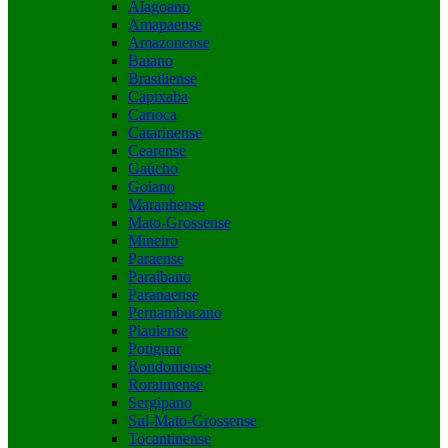
Alagoano
Amapaense
Amazonense
Baiano
Brasiliense
Capixaba
Carioca
Catarinense
Cearense
Gaúcho
Goiano
Maranhense
Mato-Grossense
Mineiro
Paraense
Paraibano
Paranaense
Pernambucano
Piauiense
Potiguar
Rondoniense
Roraimense
Sergipano
Sul-Mato-Grossense
Tocantinense