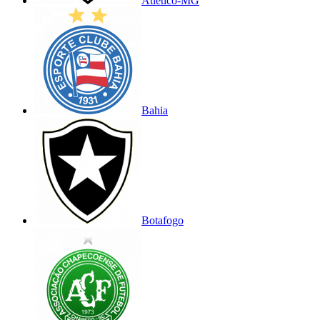
Atlético-MG
Bahia
Botafogo