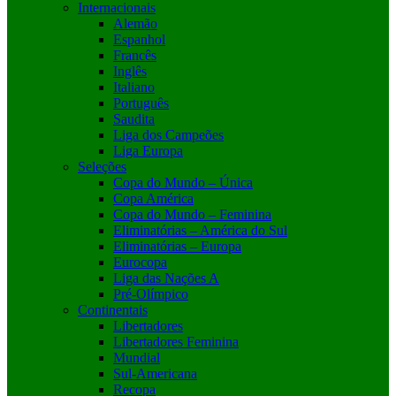
Internacionais
Alemão
Espanhol
Francês
Inglês
Italiano
Português
Saudita
Liga dos Campeões
Liga Europa
Seleções
Copa do Mundo – Única
Copa América
Copa do Mundo – Feminina
Eliminatórias – América do Sul
Eliminatórias – Europa
Eurocopa
Liga das Nações A
Pré-Olímpico
Continentais
Libertadores
Libertadores Feminina
Mundial
Sul-Americana
Recopa