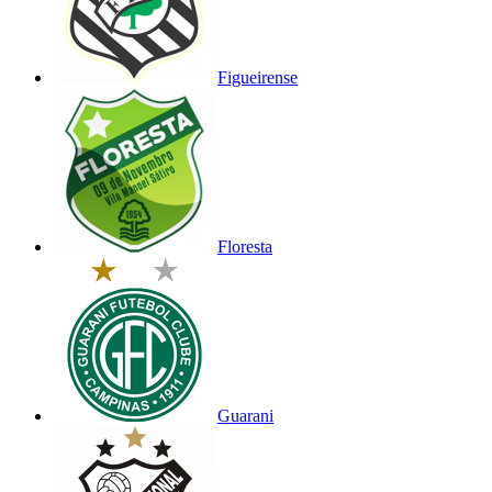
Figueirense
Floresta
Guarani