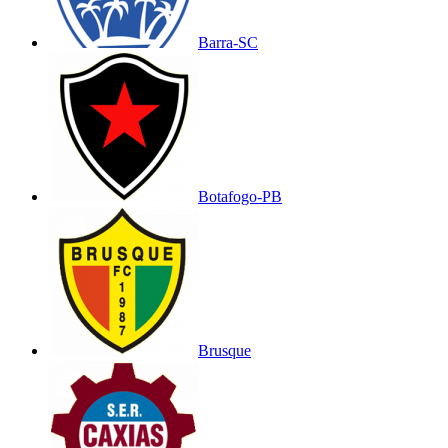
Barra-SC
Botafogo-PB
Brusque