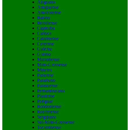
Alagoano
Amapaense
Amazonense
Baiano
Brasiliense
Capixaba
Carioca
Catarinense
Cearense
Gaúcho
Goiano
Maranhense
Mato-Grossense
Mineiro
Paraense
Paraibano
Paranaense
Pernambucano
Piauiense
Potiguar
Rondoniense
Roraimense
Sergipano
Sul-Mato-Grossense
Tocantinense