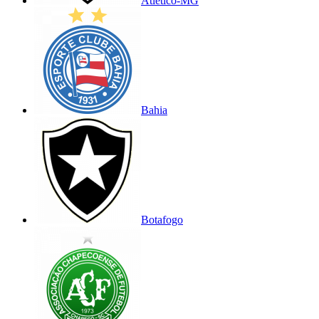
Atlético-MG
Bahia
Botafogo