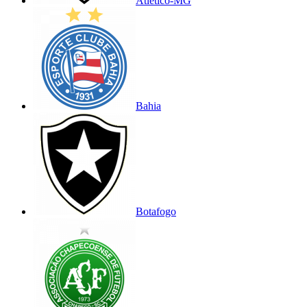
Atlético-MG
Bahia
Botafogo