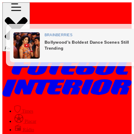
Fechar Menu
Times
Placar
Rádio