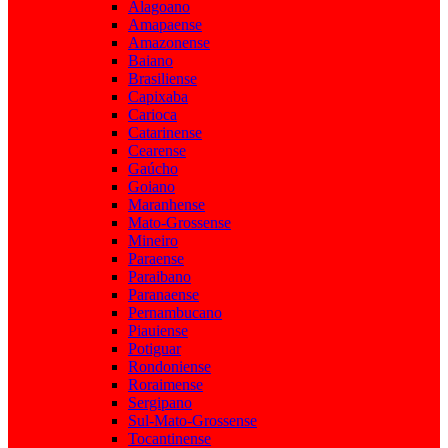
Alagoano
Amapaense
Amazonense
Baiano
Brasiliense
Capixaba
Carioca
Catarinense
Cearense
Gaúcho
Goiano
Maranhense
Mato-Grossense
Mineiro
Paraense
Paraibano
Paranaense
Pernambucano
Piauiense
Potiguar
Rondoniense
Roraimense
Sergipano
Sul-Mato-Grossense
Tocantinense