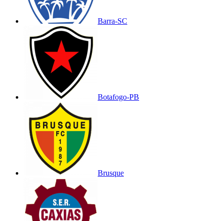
Barra-SC
Botafogo-PB
Brusque