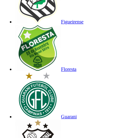
Figueirense
Floresta
Guarani