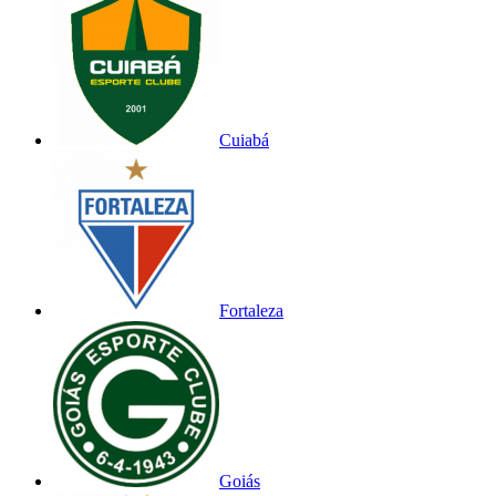
Cuiabá
Fortaleza
Goiás