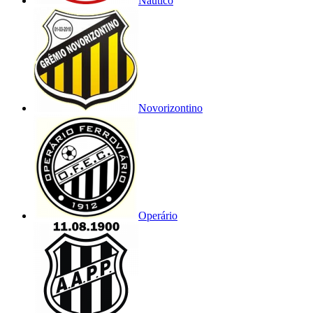
Náutico
Novorizontino
Operário