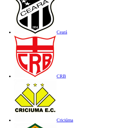
Ceará
CRB
Criciúma