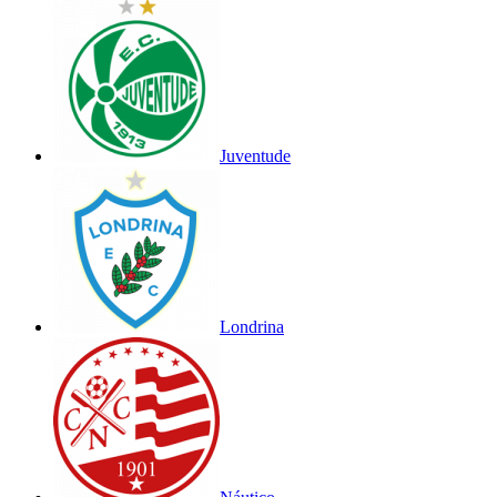
Juventude
Londrina