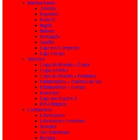
Internacionais
Alemão
Espanhol
Francês
Inglês
Italiano
Português
Saudita
Liga dos Campeões
Liga Europa
Seleções
Copa do Mundo – Única
Copa América
Copa do Mundo – Feminina
Eliminatórias – América do Sul
Eliminatórias – Europa
Eurocopa
Liga das Nações A
Pré-Olímpico
Continentais
Libertadores
Libertadores Feminina
Mundial
Sul-Americana
Recopa