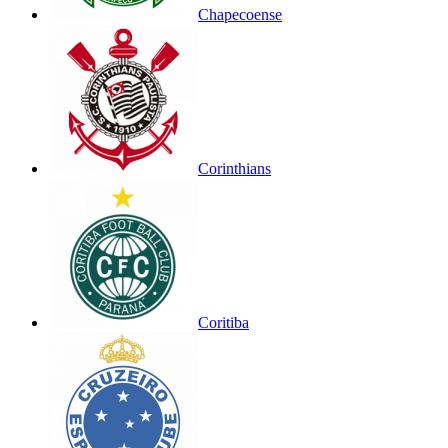
Chapecoense
Corinthians
Coritiba