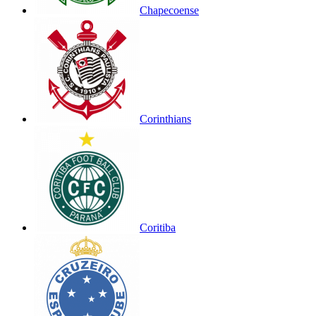
Chapecoense
Corinthians
Coritiba