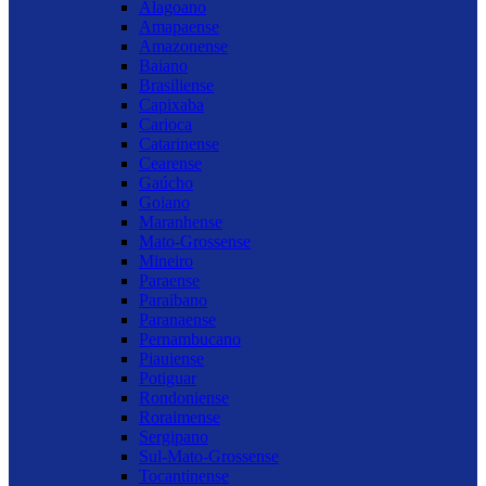
Alagoano
Amapaense
Amazonense
Baiano
Brasiliense
Capixaba
Carioca
Catarinense
Cearense
Gaúcho
Goiano
Maranhense
Mato-Grossense
Mineiro
Paraense
Paraibano
Paranaense
Pernambucano
Piauiense
Potiguar
Rondoniense
Roraimense
Sergipano
Sul-Mato-Grossense
Tocantinense