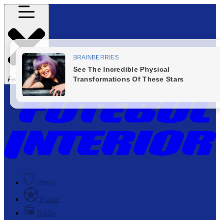
Fechar Menu
Times
Placar
Rádio