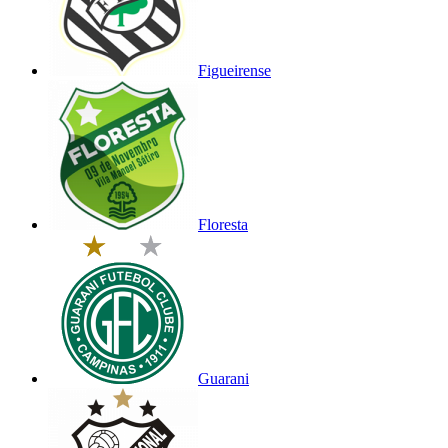
Figueirense
Floresta
Guarani