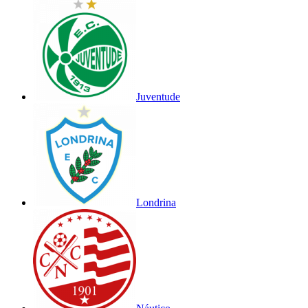
Juventude
Londrina