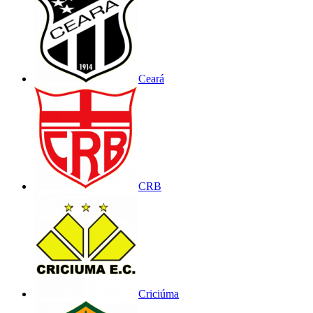
Ceará
CRB
Criciúma