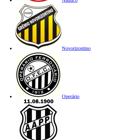
Náutico
Novorizontino
Operário