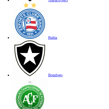
Atlético-MG
Bahia
Botafogo