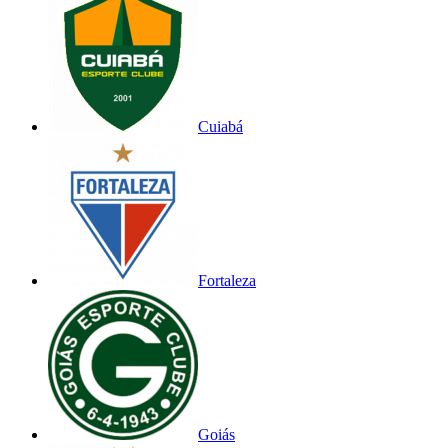
Cuiabá
Fortaleza
Goiás