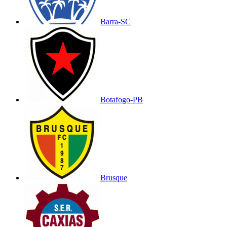
Barra-SC
Botafogo-PB
Brusque