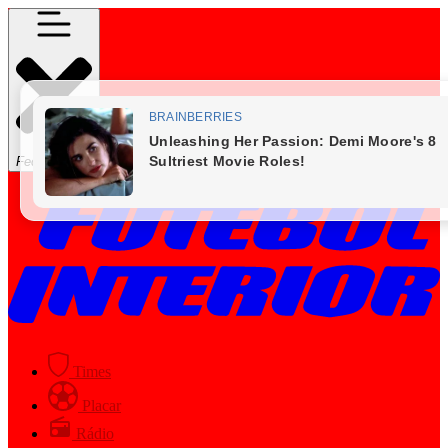
Fechar Menu
Times
Placar
Rádio