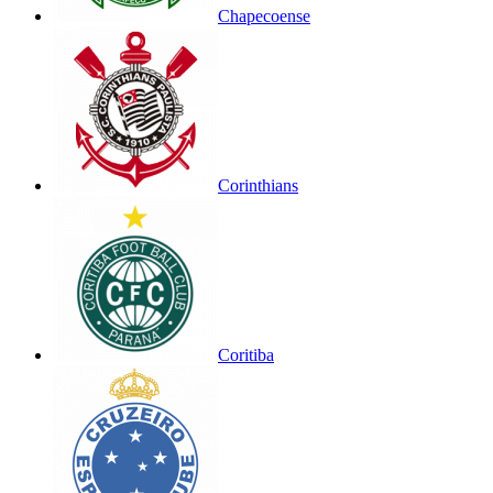
Chapecoense
Corinthians
Coritiba