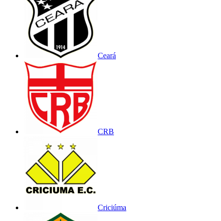
Ceará
CRB
Criciúma