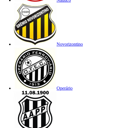
Náutico
Novorizontino
Operário