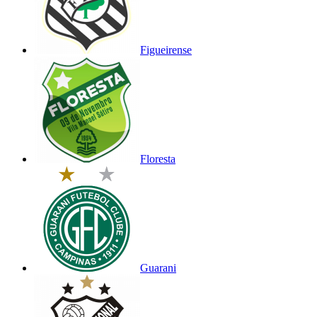
Figueirense
Floresta
Guarani