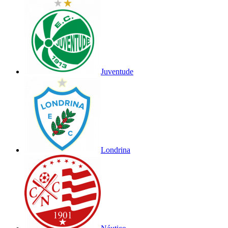
Juventude
Londrina