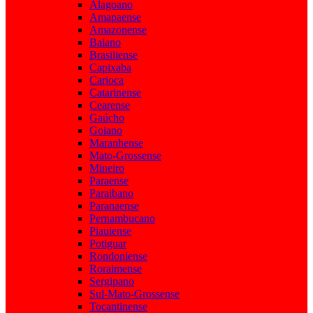
Alagoano
Amapaense
Amazonense
Baiano
Brasiliense
Capixaba
Carioca
Catarinense
Cearense
Gaúcho
Goiano
Maranhense
Mato-Grossense
Mineiro
Paraense
Paraibano
Paranaense
Pernambucano
Piauiense
Potiguar
Rondoniense
Roraimense
Sergipano
Sul-Mato-Grossense
Tocantinense