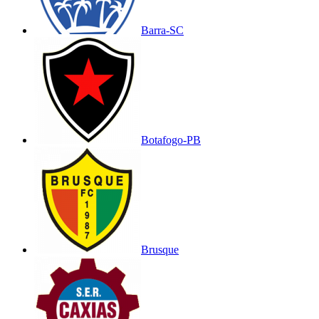
Barra-SC
Botafogo-PB
Brusque