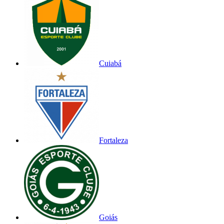
Cuiabá
Fortaleza
Goiás