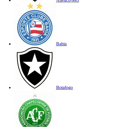
Atlético-MG
Bahia
Botafogo