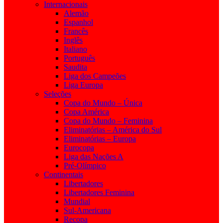
Internacionais
Alemão
Espanhol
Francês
Inglês
Italiano
Português
Saudita
Liga dos Campeões
Liga Europa
Seleções
Copa do Mundo – Única
Copa América
Copa do Mundo – Feminina
Eliminatórias – América do Sul
Eliminatórias – Europa
Eurocopa
Liga das Nações A
Pré-Olímpico
Continentais
Libertadores
Libertadores Feminina
Mundial
Sul-Americana
Recopa