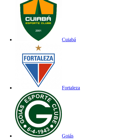
Cuiabá
Fortaleza
Goiás