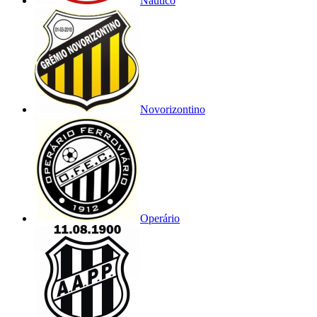
Náutico
Novorizontino
Operário