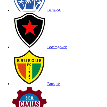
Barra-SC
Botafogo-PB
Brusque