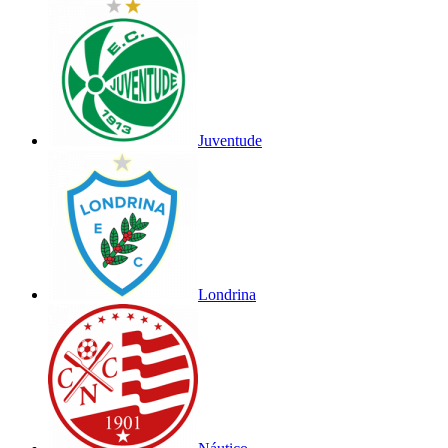
Juventude
Londrina