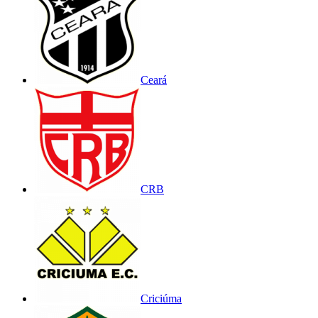
Ceará
CRB
Criciúma