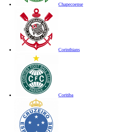
Chapecoense
Corinthians
Coritiba