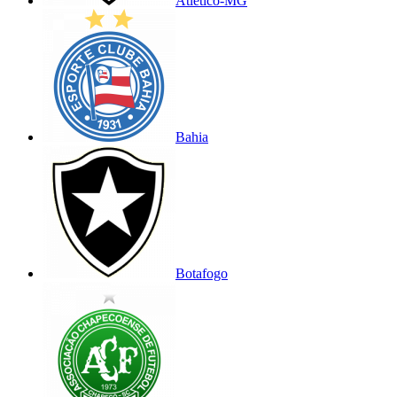
Atlético-MG
Bahia
Botafogo