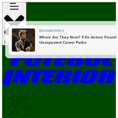
Fechar Menu
Times
Placar
Rádio