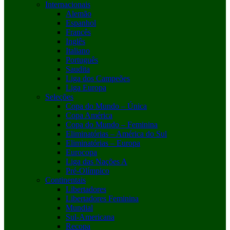
Internacionais
Alemão
Espanhol
Francês
Inglês
Italiano
Português
Saudita
Liga dos Campeões
Liga Europa
Seleções
Copa do Mundo – Única
Copa América
Copa do Mundo – Feminina
Eliminatórias – América do Sul
Eliminatórias – Europa
Eurocopa
Liga das Nações A
Pré-Olímpico
Continentais
Libertadores
Libertadores Feminina
Mundial
Sul-Americana
Recopa