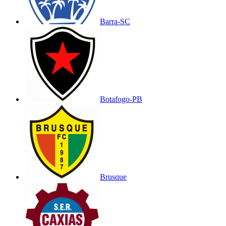
Barra-SC
Botafogo-PB
Brusque