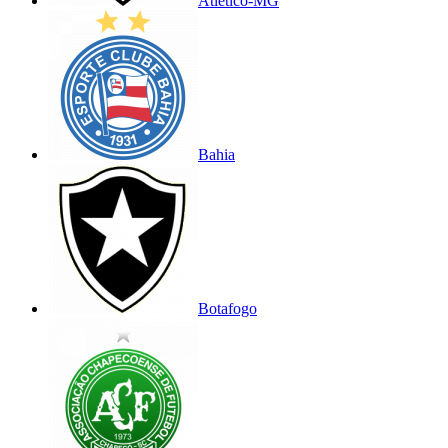
Atlético-MG
Bahia
Botafogo