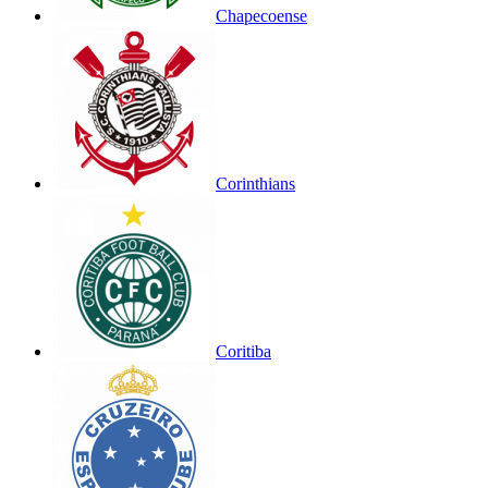
Chapecoense
Corinthians
Coritiba