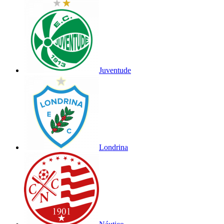
Juventude
Londrina