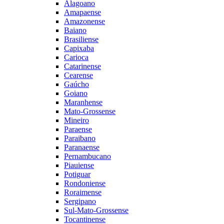
Alagoano
Amapaense
Amazonense
Baiano
Brasiliense
Capixaba
Carioca
Catarinense
Cearense
Gaúcho
Goiano
Maranhense
Mato-Grossense
Mineiro
Paraense
Paraibano
Paranaense
Pernambucano
Piauiense
Potiguar
Rondoniense
Roraimense
Sergipano
Sul-Mato-Grossense
Tocantinense