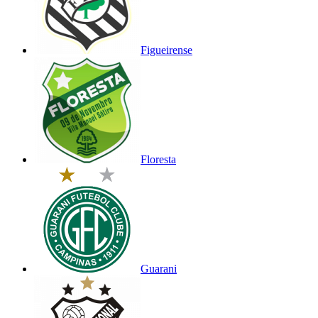
Figueirense
Floresta
Guarani