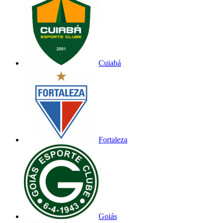
Cuiabá
Fortaleza
Goiás