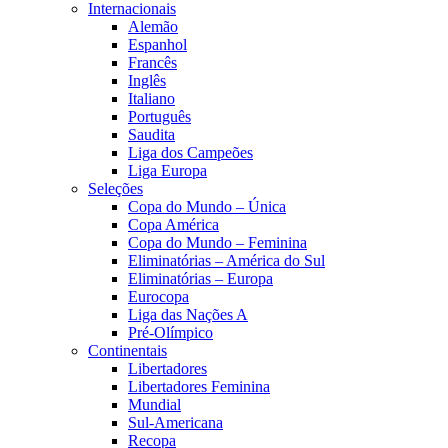
Internacionais
Alemão
Espanhol
Francês
Inglês
Italiano
Português
Saudita
Liga dos Campeões
Liga Europa
Seleções
Copa do Mundo – Única
Copa América
Copa do Mundo – Feminina
Eliminatórias – América do Sul
Eliminatórias – Europa
Eurocopa
Liga das Nações A
Pré-Olímpico
Continentais
Libertadores
Libertadores Feminina
Mundial
Sul-Americana
Recopa