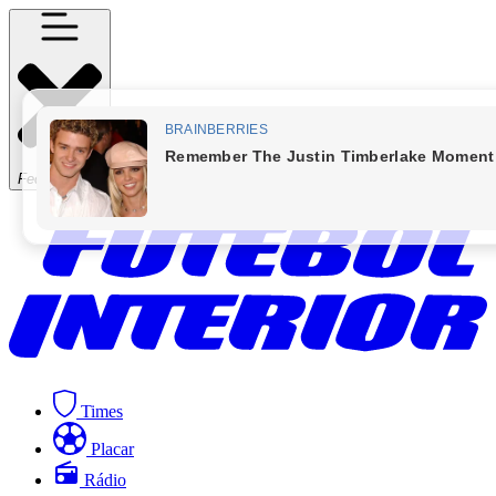
Fechar Menu
Times
Placar
Rádio