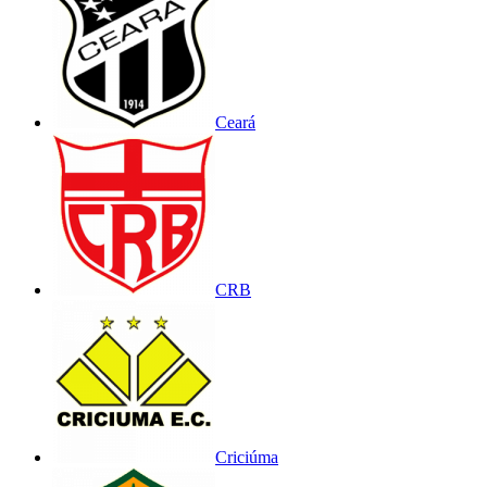
Ceará
CRB
Criciúma