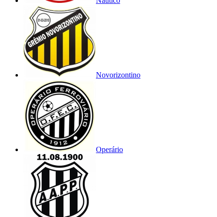
Náutico
Novorizontino
Operário