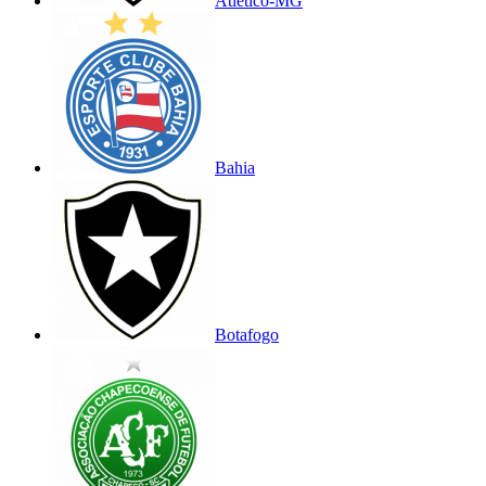
Atlético-MG
Bahia
Botafogo