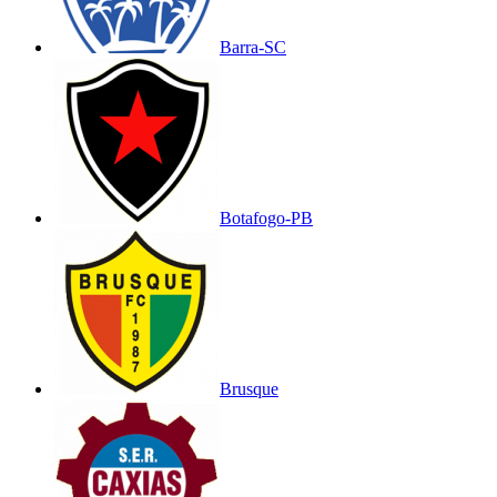
Barra-SC
Botafogo-PB
Brusque