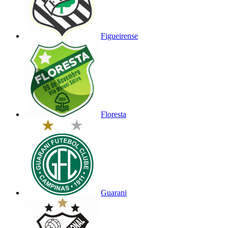
Figueirense
Floresta
Guarani