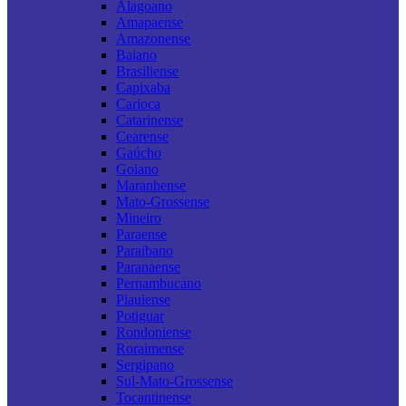
Alagoano
Amapaense
Amazonense
Baiano
Brasiliense
Capixaba
Carioca
Catarinense
Cearense
Gaúcho
Goiano
Maranhense
Mato-Grossense
Mineiro
Paraense
Paraibano
Paranaense
Pernambucano
Piauiense
Potiguar
Rondoniense
Roraimense
Sergipano
Sul-Mato-Grossense
Tocantinense