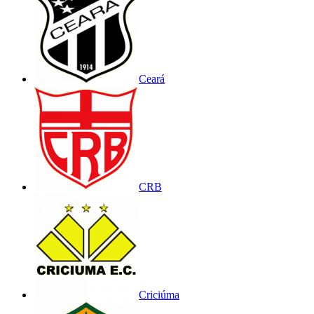
Ceará
CRB
Criciúma