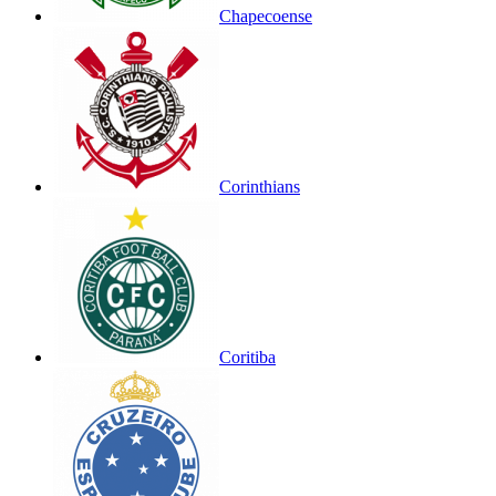
Chapecoense
Corinthians
Coritiba