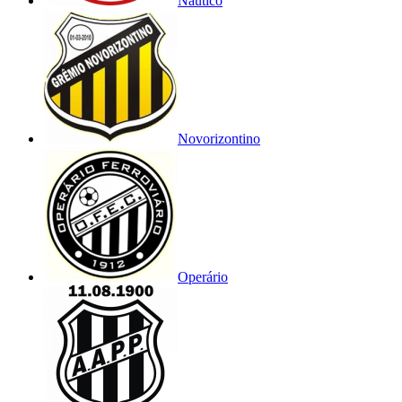
Náutico
Novorizontino
Operário