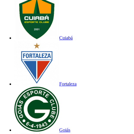
Cuiabá
Fortaleza
Goiás