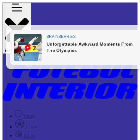
Fechar Menu
Times
Placar
Rádio