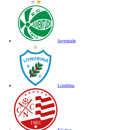
Juventude
Londrina