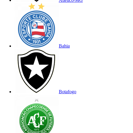
Atlético-MG
Bahia
Botafogo