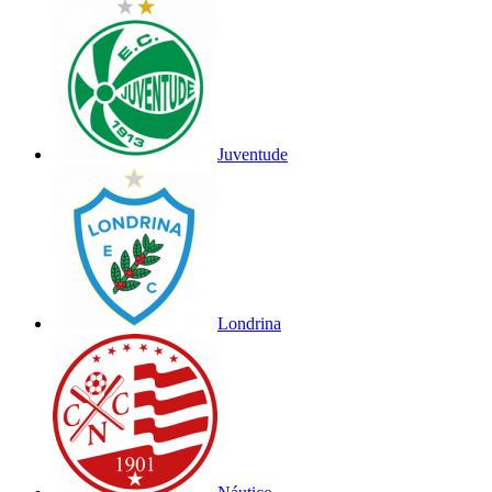
Juventude
Londrina