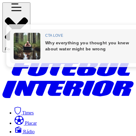
Fechar Menu
Times
Placar
Rádio