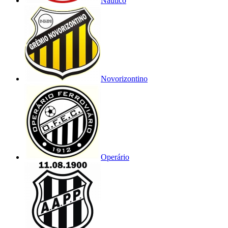
Náutico
Novorizontino
Operário