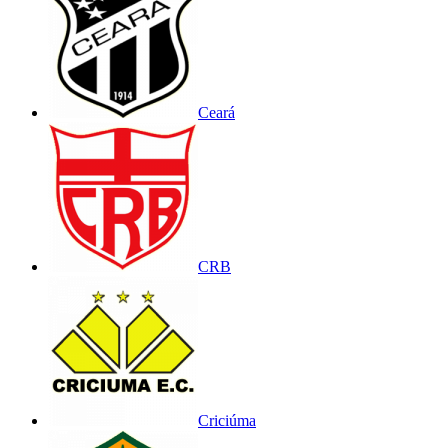
Ceará
CRB
Criciúma