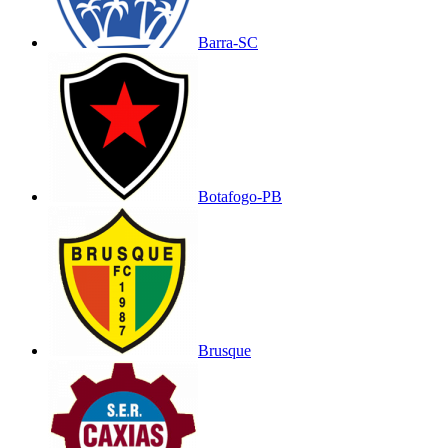
Barra-SC
Botafogo-PB
Brusque