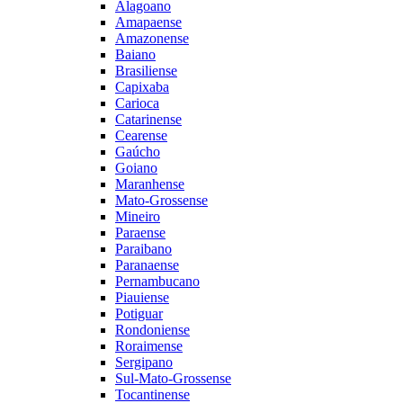
Alagoano
Amapaense
Amazonense
Baiano
Brasiliense
Capixaba
Carioca
Catarinense
Cearense
Gaúcho
Goiano
Maranhense
Mato-Grossense
Mineiro
Paraense
Paraibano
Paranaense
Pernambucano
Piauiense
Potiguar
Rondoniense
Roraimense
Sergipano
Sul-Mato-Grossense
Tocantinense