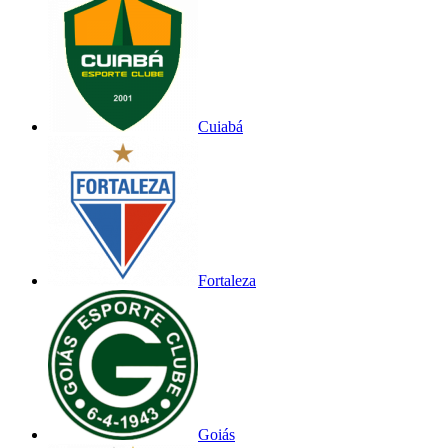
Cuiabá
Fortaleza
Goiás