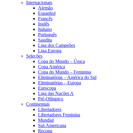
Internacionais
Alemão
Espanhol
Francês
Inglês
Italiano
Português
Saudita
Liga dos Campeões
Liga Europa
Seleções
Copa do Mundo – Única
Copa América
Copa do Mundo – Feminina
Eliminatórias – América do Sul
Eliminatórias – Europa
Eurocopa
Liga das Nações A
Pré-Olímpico
Continentais
Libertadores
Libertadores Feminina
Mundial
Sul-Americana
Recopa