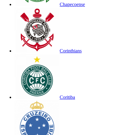
Chapecoense
Corinthians
Coritiba