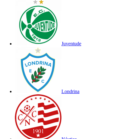
Juventude
Londrina