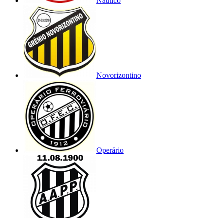
Náutico
Novorizontino
Operário