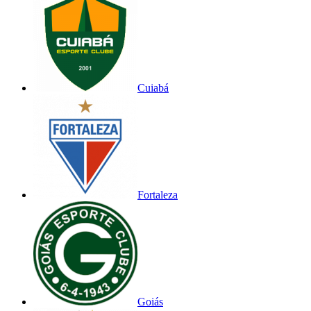
Cuiabá
Fortaleza
Goiás