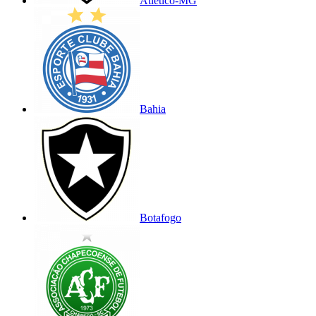
Atlético-MG
Bahia
Botafogo