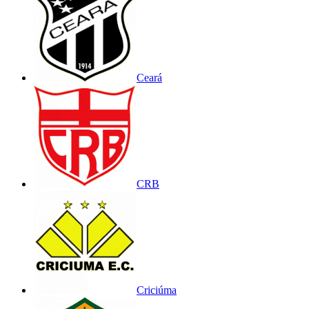
Ceará
CRB
Criciúma