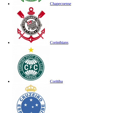
Chapecoense
Corinthians
Coritiba