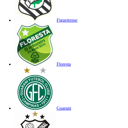
Figueirense
Floresta
Guarani