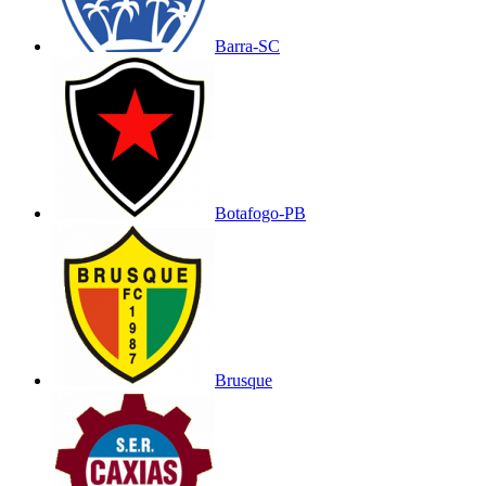
Barra-SC
Botafogo-PB
Brusque