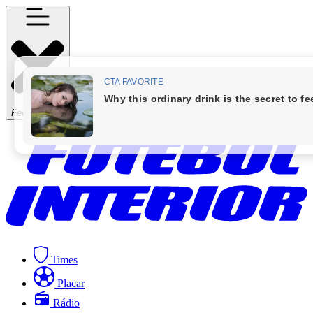
Fechar Menu
Times
Placar
Rádio