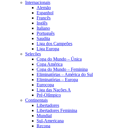
Internacionais
Alemão
Espanhol
Francês
Inglês
Italiano
Português
Saudita
Liga dos Campeões
Liga Europa
Seleções
Copa do Mundo – Única
Copa América
Copa do Mundo – Feminina
Eliminatórias – América do Sul
Eliminatórias – Europa
Eurocopa
Liga das Nações A
Pré-Olímpico
Continentais
Libertadores
Libertadores Feminina
Mundial
Sul-Americana
Recopa