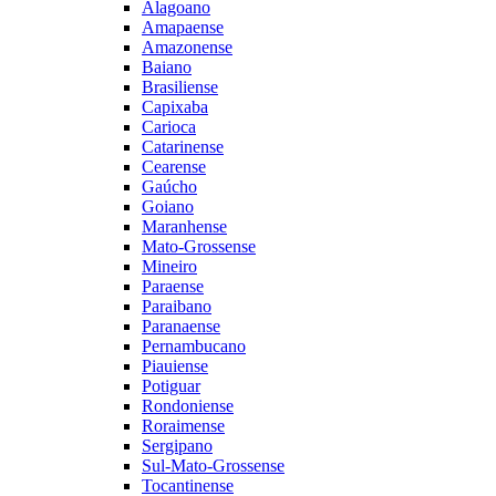
Alagoano
Amapaense
Amazonense
Baiano
Brasiliense
Capixaba
Carioca
Catarinense
Cearense
Gaúcho
Goiano
Maranhense
Mato-Grossense
Mineiro
Paraense
Paraibano
Paranaense
Pernambucano
Piauiense
Potiguar
Rondoniense
Roraimense
Sergipano
Sul-Mato-Grossense
Tocantinense