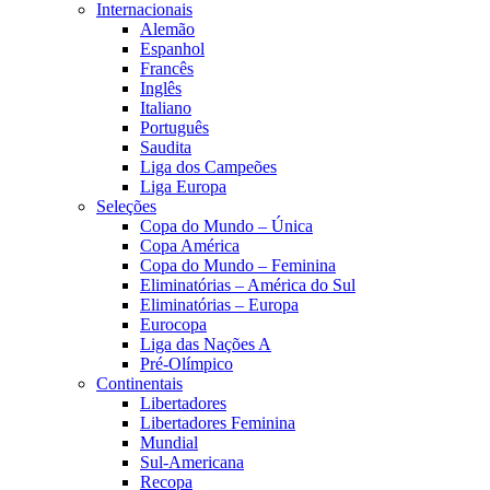
Internacionais
Alemão
Espanhol
Francês
Inglês
Italiano
Português
Saudita
Liga dos Campeões
Liga Europa
Seleções
Copa do Mundo – Única
Copa América
Copa do Mundo – Feminina
Eliminatórias – América do Sul
Eliminatórias – Europa
Eurocopa
Liga das Nações A
Pré-Olímpico
Continentais
Libertadores
Libertadores Feminina
Mundial
Sul-Americana
Recopa