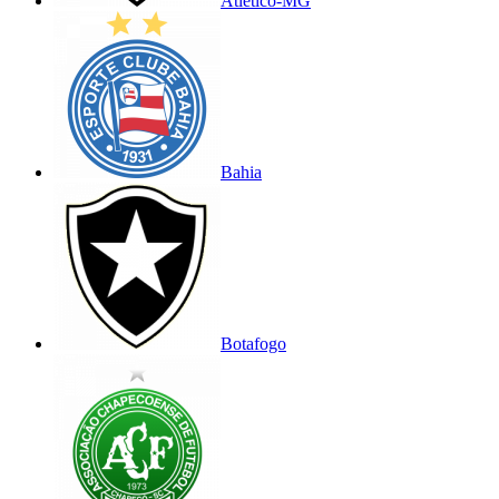
Atlético-MG
Bahia
Botafogo