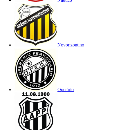
Náutico
Novorizontino
Operário