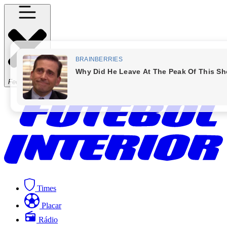
Fechar Menu
Times
Placar
Rádio