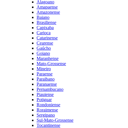
Alagoano
Amapaense
Amazonense
Baiano
Brasiliense
Capixaba
Carioca
Catarinense
Cearense
Gaúcho
Goiano
Maranhense
Mato-Grossense
Mineiro
Paraense
Paraibano
Paranaense
Pernambucano
Piauiense
Potiguar
Rondoniense
Roraimense
Sergipano
Sul-Mato-Grossense
Tocantinense