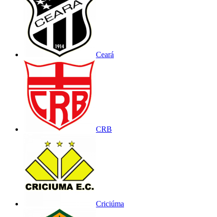
Ceará
CRB
Criciúma