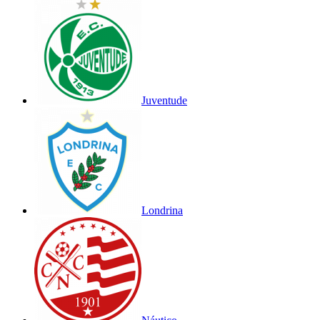
Juventude
Londrina