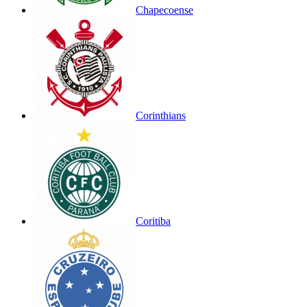
Chapecoense
Corinthians
Coritiba