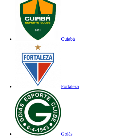
Cuiabá
Fortaleza
Goiás