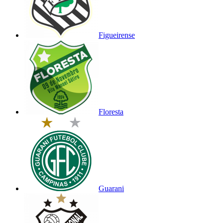
Figueirense
Floresta
Guarani