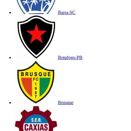
Barra-SC
Botafogo-PB
Brusque