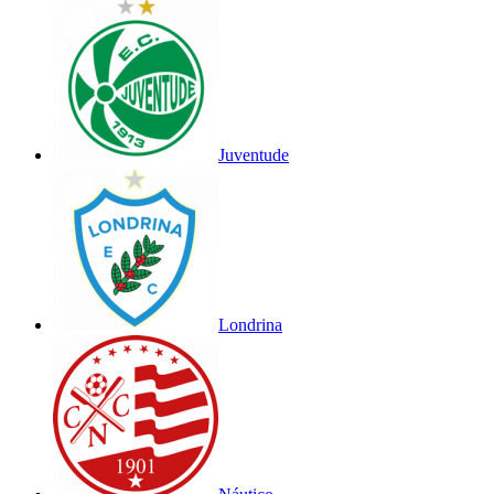
Juventude
Londrina