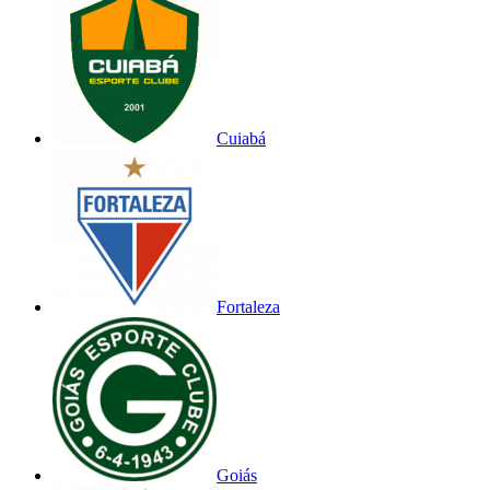
Cuiabá
Fortaleza
Goiás