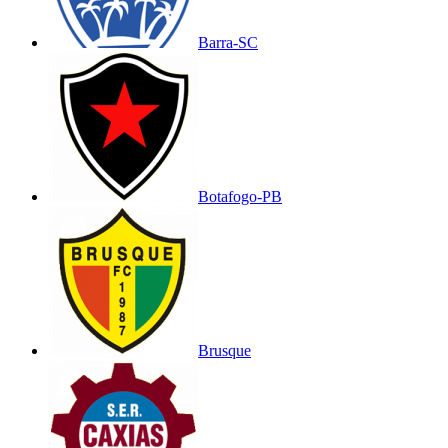
Barra-SC
Botafogo-PB
Brusque