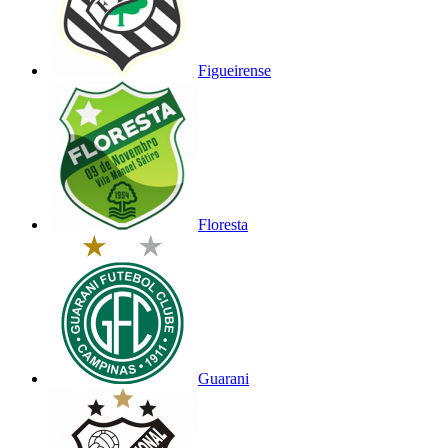
Figueirense
Floresta
Guarani