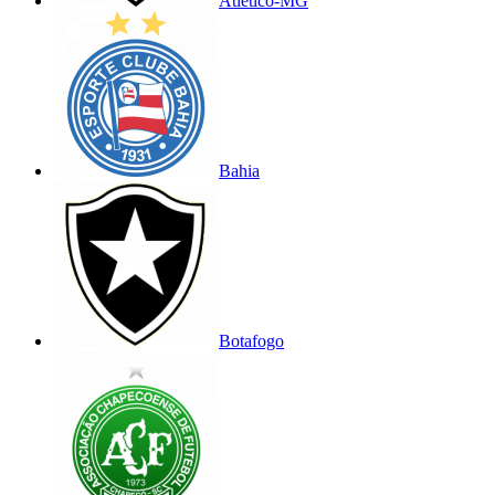
Atlético-MG
Bahia
Botafogo