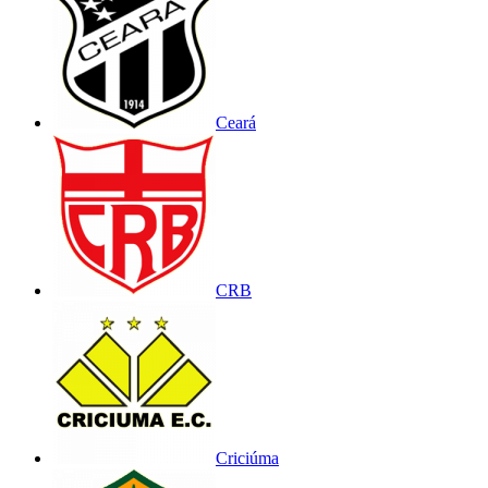
Ceará
CRB
Criciúma