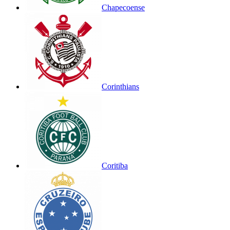
Chapecoense
Corinthians
Coritiba