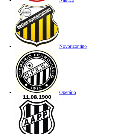
Náutico
Novorizontino
Operário