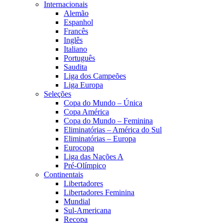
Internacionais
Alemão
Espanhol
Francês
Inglês
Italiano
Português
Saudita
Liga dos Campeões
Liga Europa
Seleções
Copa do Mundo – Única
Copa América
Copa do Mundo – Feminina
Eliminatórias – América do Sul
Eliminatórias – Europa
Eurocopa
Liga das Nações A
Pré-Olímpico
Continentais
Libertadores
Libertadores Feminina
Mundial
Sul-Americana
Recopa