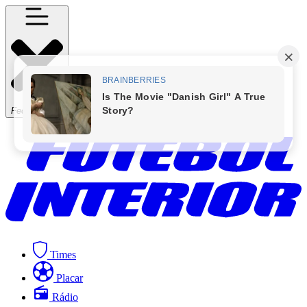
Fechar Menu
Times
Placar
Rádio