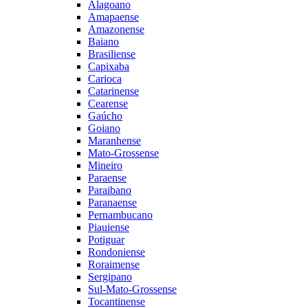
Alagoano
Amapaense
Amazonense
Baiano
Brasiliense
Capixaba
Carioca
Catarinense
Cearense
Gaúcho
Goiano
Maranhense
Mato-Grossense
Mineiro
Paraense
Paraibano
Paranaense
Pernambucano
Piauiense
Potiguar
Rondoniense
Roraimense
Sergipano
Sul-Mato-Grossense
Tocantinense