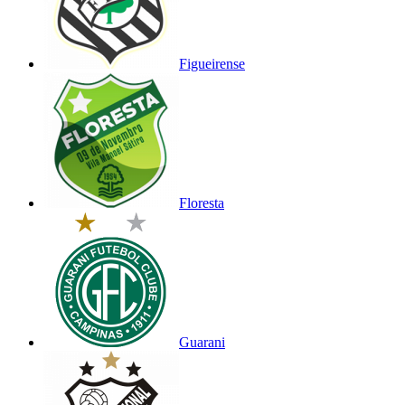
Figueirense
Floresta
Guarani