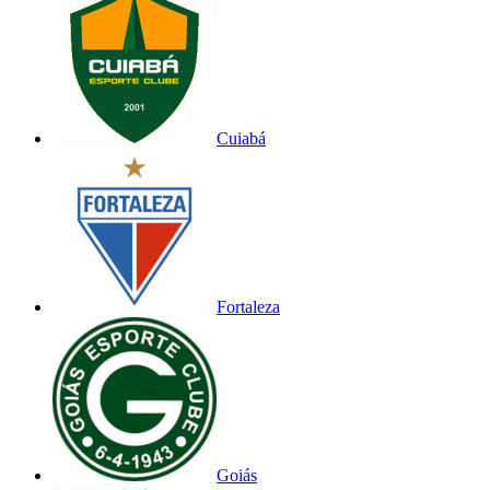
Cuiabá
Fortaleza
Goiás