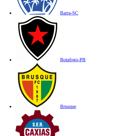
Barra-SC
Botafogo-PB
Brusque