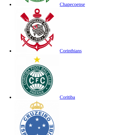
Chapecoense
Corinthians
Coritiba