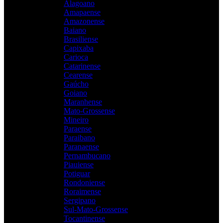
Alagoano
Amapaense
Amazonense
Baiano
Brasiliense
Capixaba
Carioca
Catarinense
Cearense
Gaúcho
Goiano
Maranhense
Mato-Grossense
Mineiro
Paraense
Paraibano
Paranaense
Pernambucano
Piauiense
Potiguar
Rondoniense
Roraimense
Sergipano
Sul-Mato-Grossense
Tocantinense