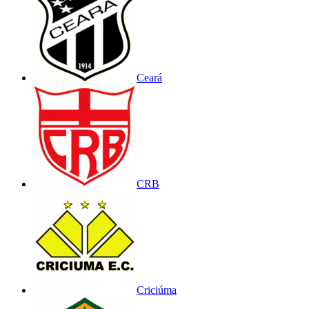
Ceará
CRB
Criciúma