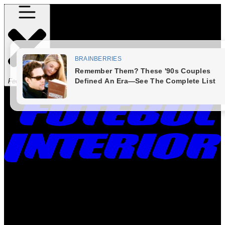
Fechar Menu
Times
Placar
Rádio