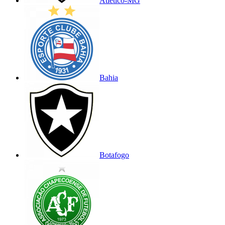
Atlético-MG
Bahia
Botafogo