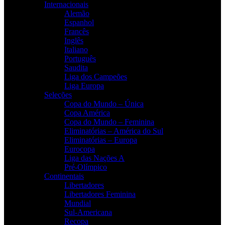
Internacionais
Alemão
Espanhol
Francês
Inglês
Italiano
Português
Saudita
Liga dos Campeões
Liga Europa
Seleções
Copa do Mundo – Única
Copa América
Copa do Mundo – Feminina
Eliminatórias – América do Sul
Eliminatórias – Europa
Eurocopa
Liga das Nações A
Pré-Olímpico
Continentais
Libertadores
Libertadores Feminina
Mundial
Sul-Americana
Recopa