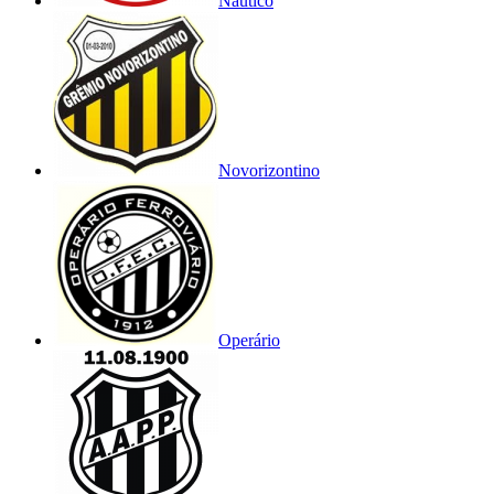
Náutico
Novorizontino
Operário