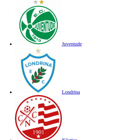
Juventude
Londrina