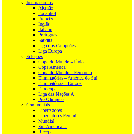
Internacionais
Alemão
Espanhol
Francês
Inglês
Italiano
Português
Saudita
Liga dos Campeões
Liga Europa
Seleções
Copa do Mundo – Única
Copa América
Copa do Mundo – Feminina
Eliminatórias – América do Sul
Eliminatórias – Europa
Eurocopa
Liga das Nações A
Pré-Olímpico
Continentais
Libertadores
Libertadores Feminina
Mundial
Sul-Americana
Recopa