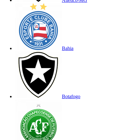
Atlético-MG
Bahia
Botafogo