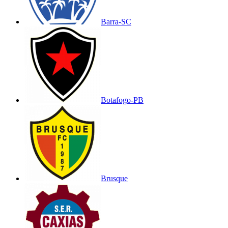
Barra-SC
Botafogo-PB
Brusque