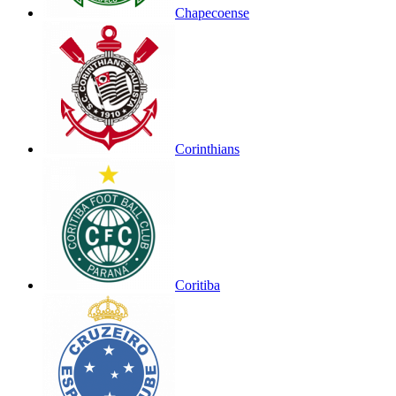
Chapecoense
Corinthians
Coritiba