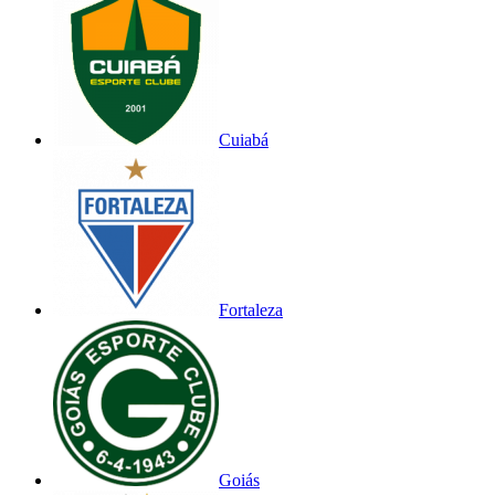
Cuiabá
Fortaleza
Goiás