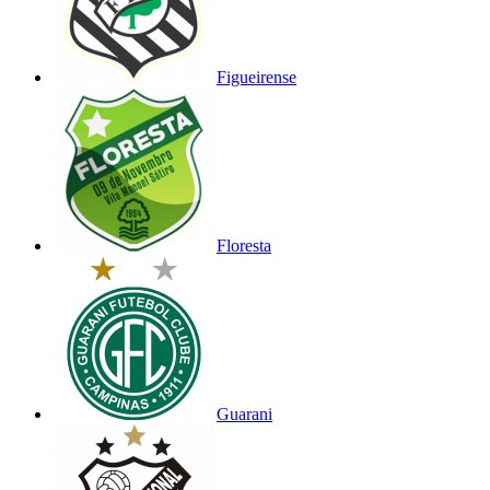
Figueirense
Floresta
Guarani