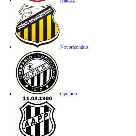
Náutico
Novorizontino
Operário