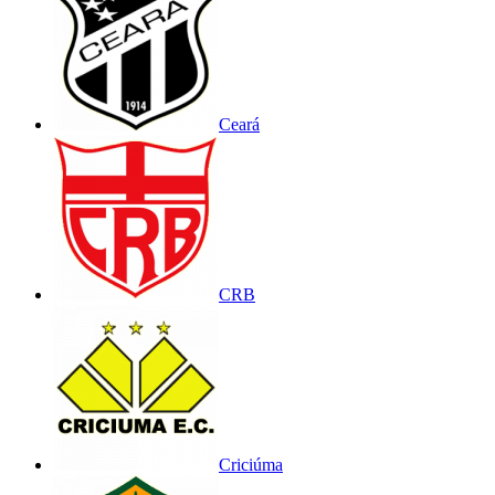
Ceará
CRB
Criciúma