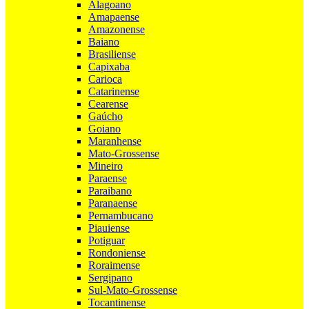
Alagoano
Amapaense
Amazonense
Baiano
Brasiliense
Capixaba
Carioca
Catarinense
Cearense
Gaúcho
Goiano
Maranhense
Mato-Grossense
Mineiro
Paraense
Paraibano
Paranaense
Pernambucano
Piauiense
Potiguar
Rondoniense
Roraimense
Sergipano
Sul-Mato-Grossense
Tocantinense