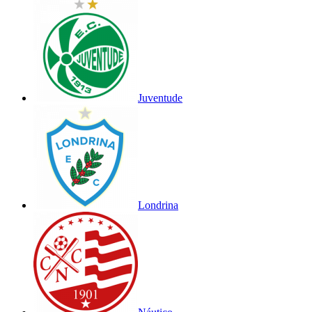
Juventude
Londrina