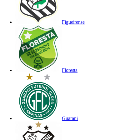
Figueirense
Floresta
Guarani