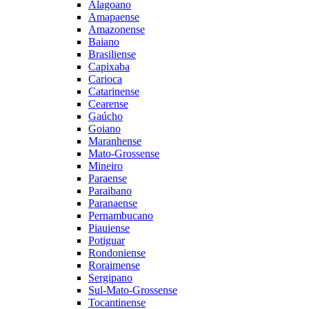
Alagoano
Amapaense
Amazonense
Baiano
Brasiliense
Capixaba
Carioca
Catarinense
Cearense
Gaúcho
Goiano
Maranhense
Mato-Grossense
Mineiro
Paraense
Paraibano
Paranaense
Pernambucano
Piauiense
Potiguar
Rondoniense
Roraimense
Sergipano
Sul-Mato-Grossense
Tocantinense