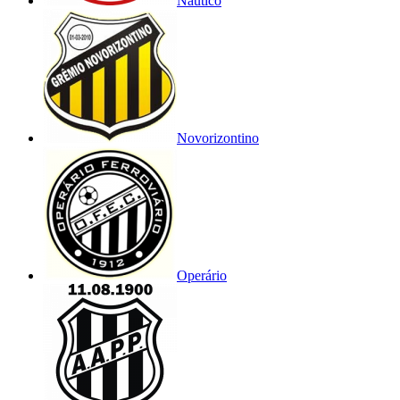
Náutico
Novorizontino
Operário