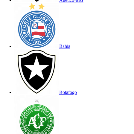
Atlético-MG
Bahia
Botafogo