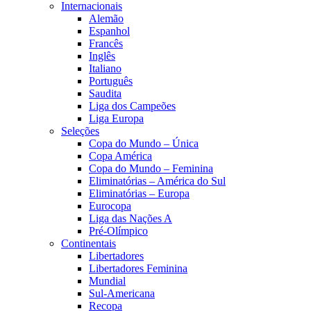
Internacionais
Alemão
Espanhol
Francês
Inglês
Italiano
Português
Saudita
Liga dos Campeões
Liga Europa
Seleções
Copa do Mundo – Única
Copa América
Copa do Mundo – Feminina
Eliminatórias – América do Sul
Eliminatórias – Europa
Eurocopa
Liga das Nações A
Pré-Olímpico
Continentais
Libertadores
Libertadores Feminina
Mundial
Sul-Americana
Recopa