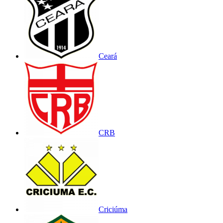
Ceará
CRB
Criciúma