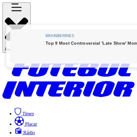
Fechar Menu
Times
Placar
Rádio