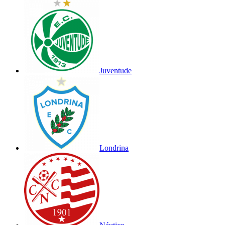
Juventude
Londrina