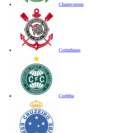
Chapecoense
Corinthians
Coritiba