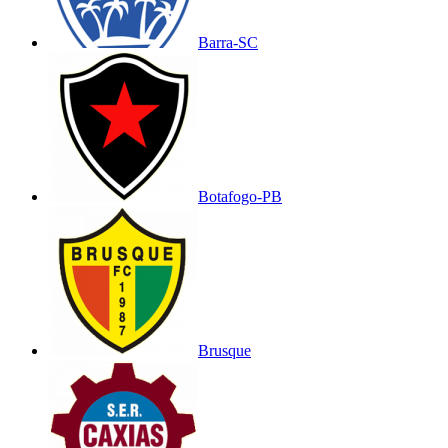
Barra-SC
Botafogo-PB
Brusque