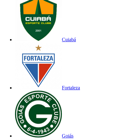
Cuiabá
Fortaleza
Goiás