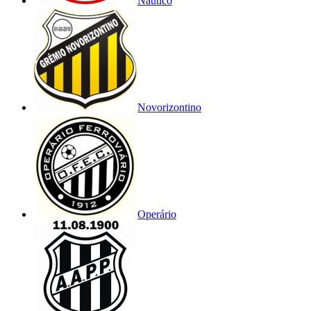
Náutico
Novorizontino
Operário