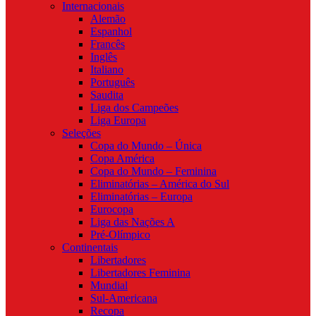
Internacionais
Alemão
Espanhol
Francês
Inglês
Italiano
Português
Saudita
Liga dos Campeões
Liga Europa
Seleções
Copa do Mundo – Única
Copa América
Copa do Mundo – Feminina
Eliminatórias – América do Sul
Eliminatórias – Europa
Eurocopa
Liga das Nações A
Pré-Olímpico
Continentais
Libertadores
Libertadores Feminina
Mundial
Sul-Americana
Recopa