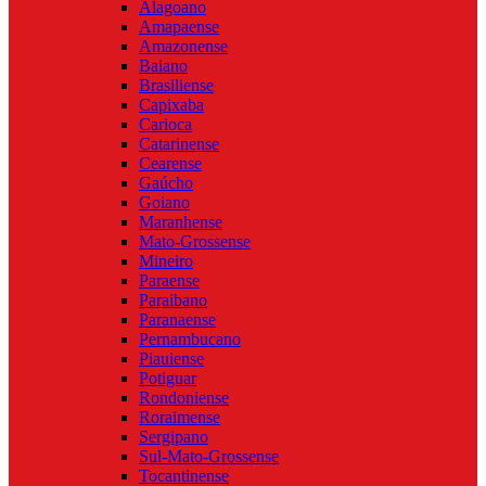
Alagoano
Amapaense
Amazonense
Baiano
Brasiliense
Capixaba
Carioca
Catarinense
Cearense
Gaúcho
Goiano
Maranhense
Mato-Grossense
Mineiro
Paraense
Paraibano
Paranaense
Pernambucano
Piauiense
Potiguar
Rondoniense
Roraimense
Sergipano
Sul-Mato-Grossense
Tocantinense