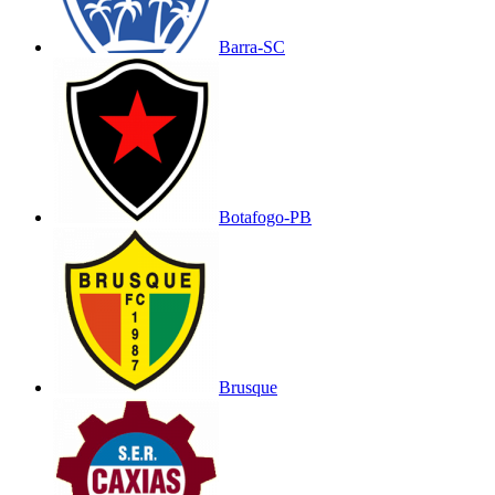
Barra-SC
Botafogo-PB
Brusque