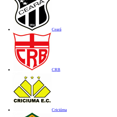
Ceará
CRB
Criciúma