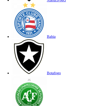
Atlético-MG
Bahia
Botafogo