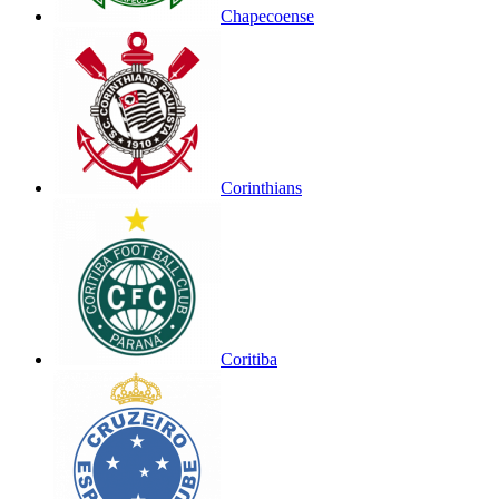
Chapecoense
Corinthians
Coritiba