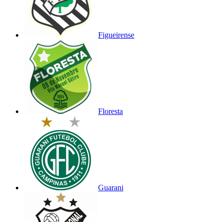
Figueirense
Floresta
Guarani