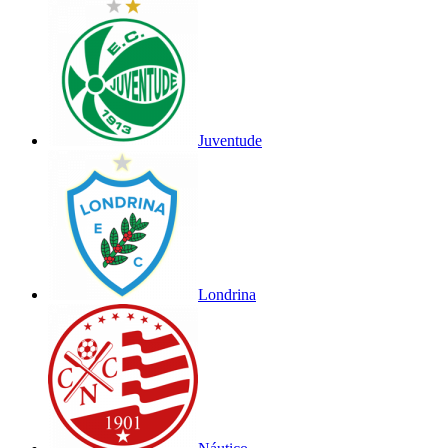
Juventude
Londrina