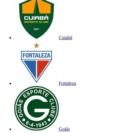
Cuiabá
Fortaleza
Goiás