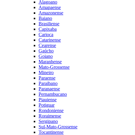
Alagoano
Amapaense
Amazonense
Baiano
Brasiliense
Capixaba
Carioca
Catarinense
Cearense
Gaúcho
Goiano
Maranhense
Mato-Grossense
Mineiro
Paraense
Paraibano
Paranaense
Pernambucano
Piauiense
Potiguar
Rondoniense
Roraimense
Sergipano
Sul-Mato-Grossense
Tocantinense