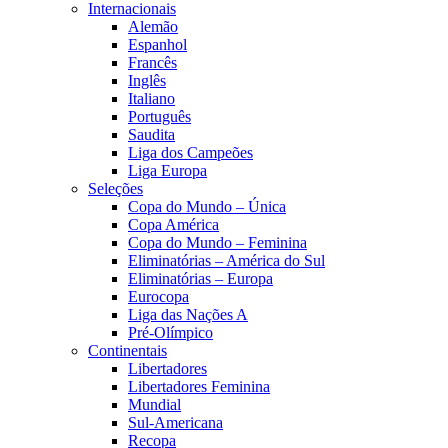
Internacionais
Alemão
Espanhol
Francês
Inglês
Italiano
Português
Saudita
Liga dos Campeões
Liga Europa
Seleções
Copa do Mundo – Única
Copa América
Copa do Mundo – Feminina
Eliminatórias – América do Sul
Eliminatórias – Europa
Eurocopa
Liga das Nações A
Pré-Olímpico
Continentais
Libertadores
Libertadores Feminina
Mundial
Sul-Americana
Recopa