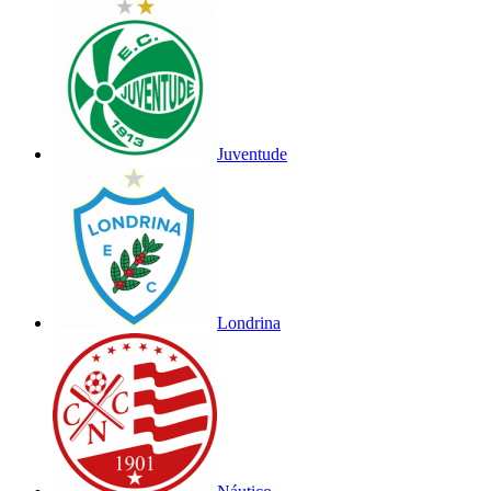
Juventude
Londrina