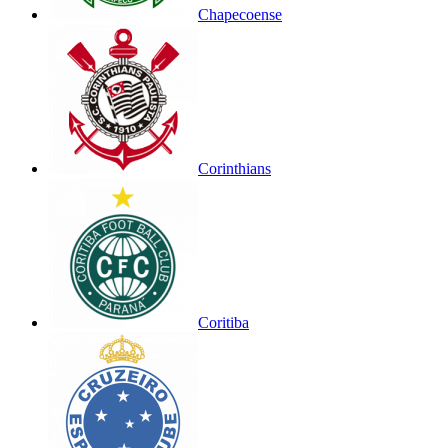
Chapecoense
Corinthians
Coritiba