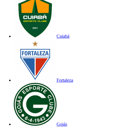
Cuiabá
Fortaleza
Goiás