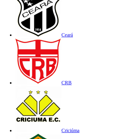
Ceará
CRB
Criciúma