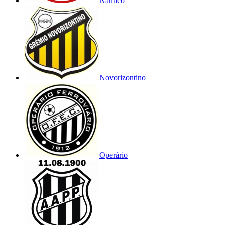
Náutico
Novorizontino
Operário