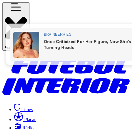
Fechar Menu
Times
Placar
Rádio