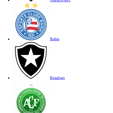
Atlético-MG
Bahia
Botafogo