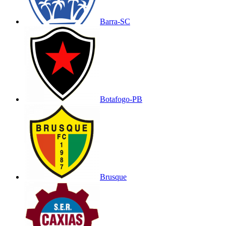
Barra-SC
Botafogo-PB
Brusque