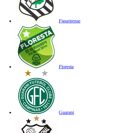
Figueirense
Floresta
Guarani