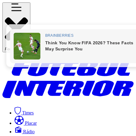
Fechar Menu
Times
Placar
Rádio