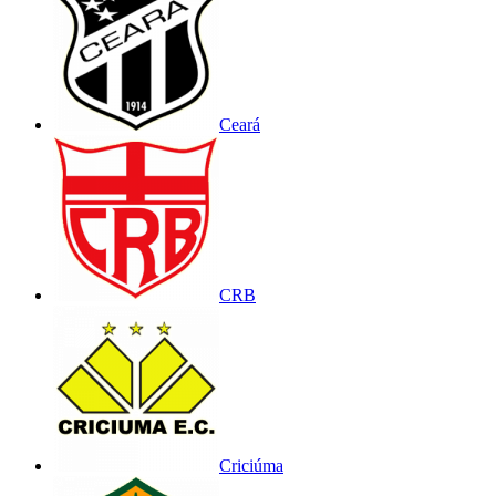
Ceará
CRB
Criciúma