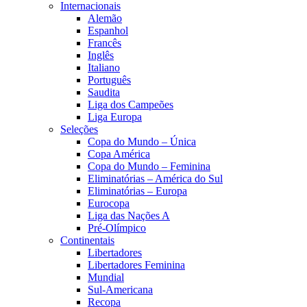
Internacionais
Alemão
Espanhol
Francês
Inglês
Italiano
Português
Saudita
Liga dos Campeões
Liga Europa
Seleções
Copa do Mundo – Única
Copa América
Copa do Mundo – Feminina
Eliminatórias – América do Sul
Eliminatórias – Europa
Eurocopa
Liga das Nações A
Pré-Olímpico
Continentais
Libertadores
Libertadores Feminina
Mundial
Sul-Americana
Recopa