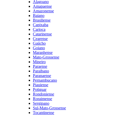
Alagoano
Amapaense
Amazonense
Baiano
Brasiliense
Capixaba
Carioca
Catarinense
Cearense
Gaúcho
Goiano
Maranhense
Mato-Grossense
Mineiro
Paraense
Paraibano
Paranaense
Pernambucano
Piauiense
Potiguar
Rondoniense
Roraimense
Sergipano
Sul-Mato-Grossense
Tocantinense