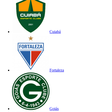
Cuiabá
Fortaleza
Goiás