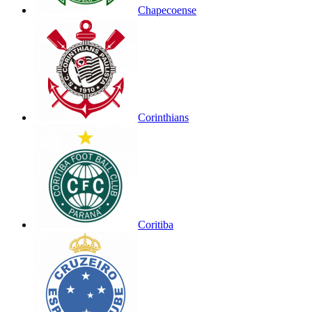
Chapecoense
Corinthians
Coritiba