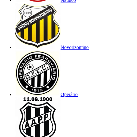
Náutico
Novorizontino
Operário