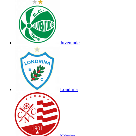
Juventude
Londrina