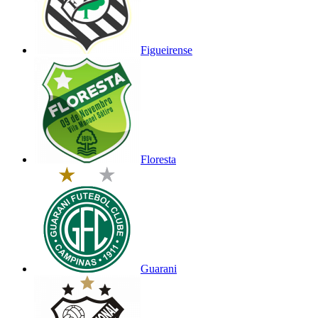
Figueirense
Floresta
Guarani