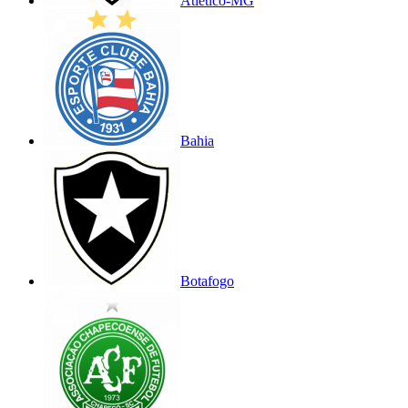
Atlético-MG
Bahia
Botafogo