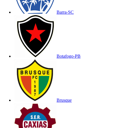
Barra-SC
Botafogo-PB
Brusque