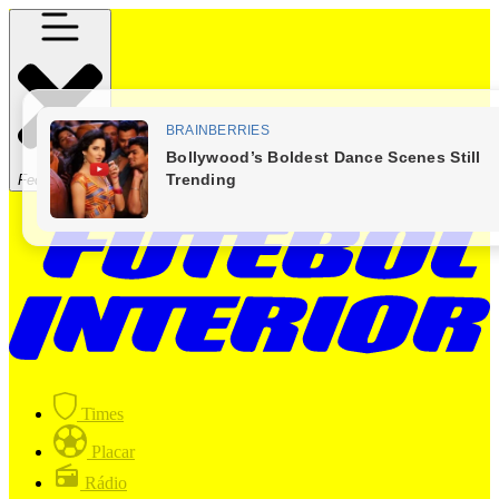
Fechar Menu
Times
Placar
Rádio