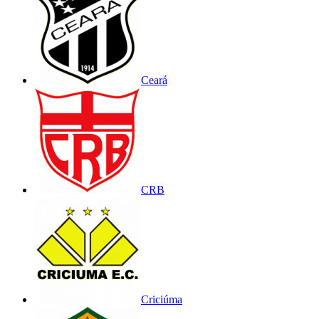
Ceará
CRB
Criciúma