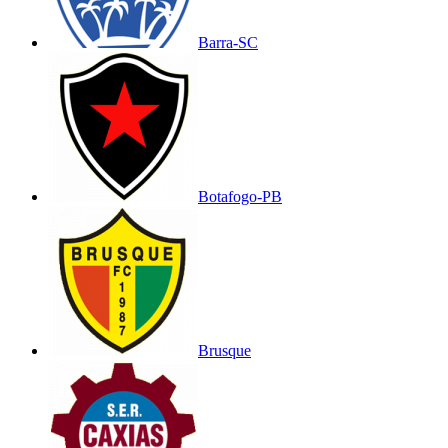
Barra-SC
Botafogo-PB
Brusque