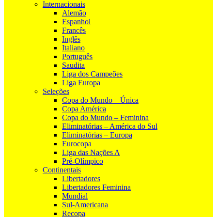
Internacionais
Alemão
Espanhol
Francês
Inglês
Italiano
Português
Saudita
Liga dos Campeões
Liga Europa
Seleções
Copa do Mundo – Única
Copa América
Copa do Mundo – Feminina
Eliminatórias – América do Sul
Eliminatórias – Europa
Eurocopa
Liga das Nações A
Pré-Olímpico
Continentais
Libertadores
Libertadores Feminina
Mundial
Sul-Americana
Recopa