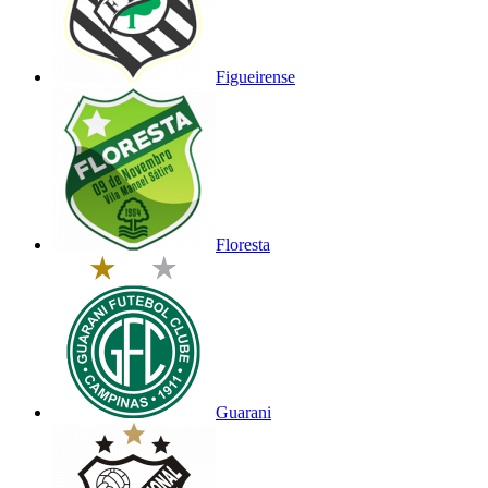
Figueirense
Floresta
Guarani