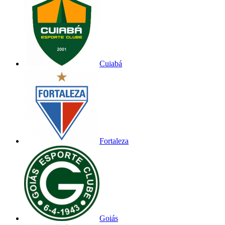
Cuiabá
Fortaleza
Goiás