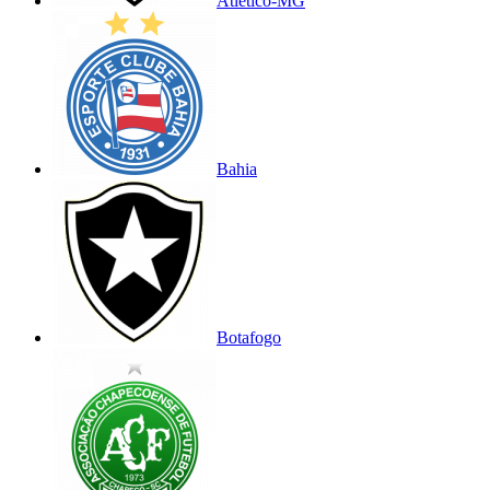
Atlético-MG
Bahia
Botafogo