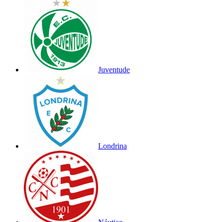
Juventude
Londrina