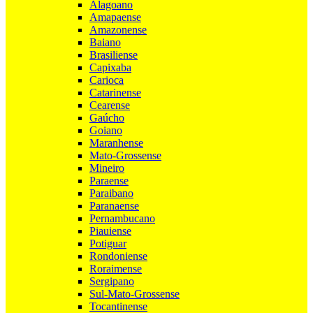
Alagoano
Amapaense
Amazonense
Baiano
Brasiliense
Capixaba
Carioca
Catarinense
Cearense
Gaúcho
Goiano
Maranhense
Mato-Grossense
Mineiro
Paraense
Paraibano
Paranaense
Pernambucano
Piauiense
Potiguar
Rondoniense
Roraimense
Sergipano
Sul-Mato-Grossense
Tocantinense