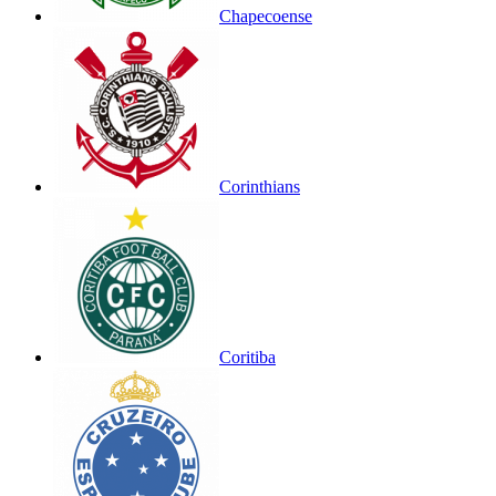
Chapecoense
Corinthians
Coritiba