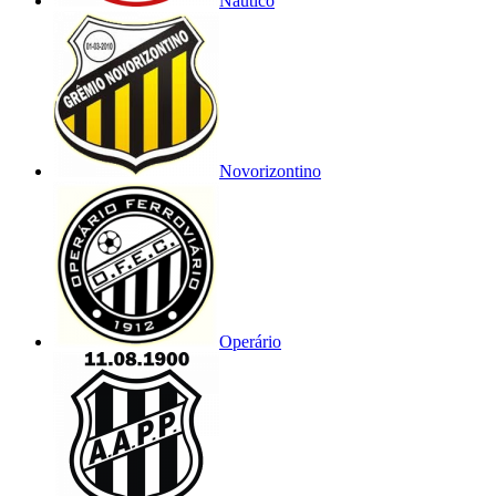
Náutico
Novorizontino
Operário