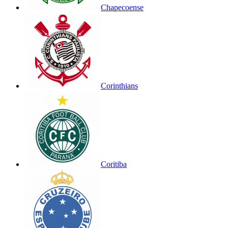
Chapecoense
Corinthians
Coritiba