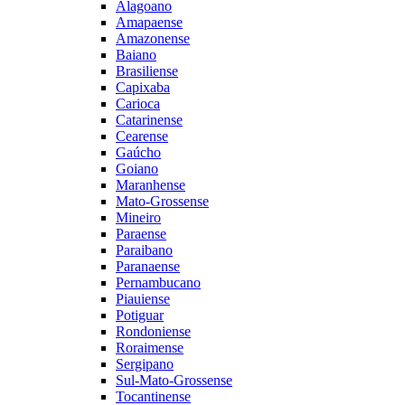
Alagoano
Amapaense
Amazonense
Baiano
Brasiliense
Capixaba
Carioca
Catarinense
Cearense
Gaúcho
Goiano
Maranhense
Mato-Grossense
Mineiro
Paraense
Paraibano
Paranaense
Pernambucano
Piauiense
Potiguar
Rondoniense
Roraimense
Sergipano
Sul-Mato-Grossense
Tocantinense