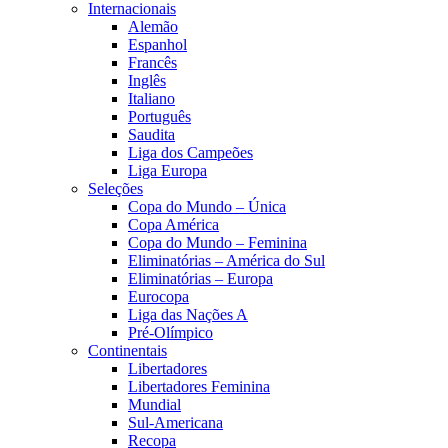
Internacionais
Alemão
Espanhol
Francês
Inglês
Italiano
Português
Saudita
Liga dos Campeões
Liga Europa
Seleções
Copa do Mundo – Única
Copa América
Copa do Mundo – Feminina
Eliminatórias – América do Sul
Eliminatórias – Europa
Eurocopa
Liga das Nações A
Pré-Olímpico
Continentais
Libertadores
Libertadores Feminina
Mundial
Sul-Americana
Recopa