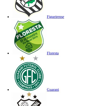
Figueirense
Floresta
Guarani