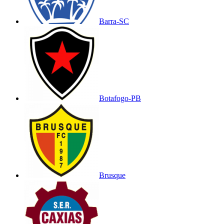
Barra-SC
Botafogo-PB
Brusque