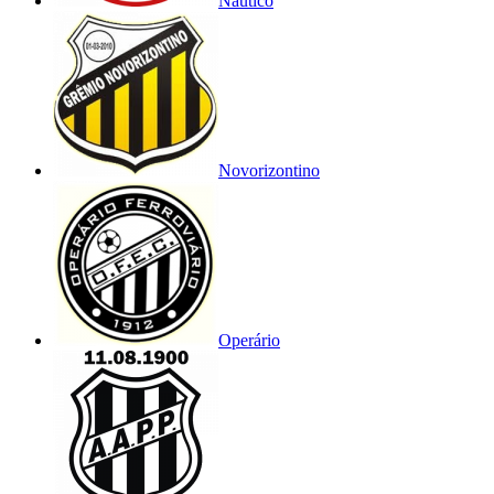
Náutico
Novorizontino
Operário