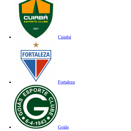
Cuiabá
Fortaleza
Goiás