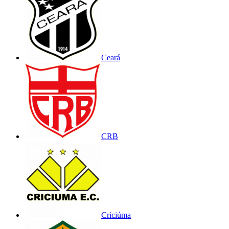
Ceará
CRB
Criciúma