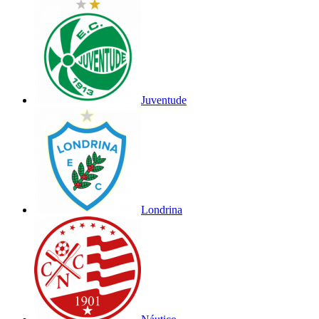
Juventude
Londrina