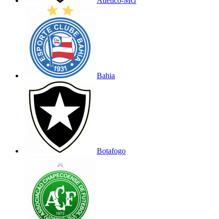
Atlético-MG
Bahia
Botafogo