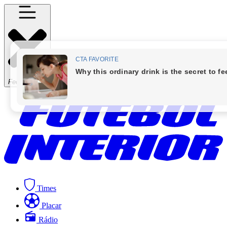
Fechar Menu
Times
Placar
Rádio