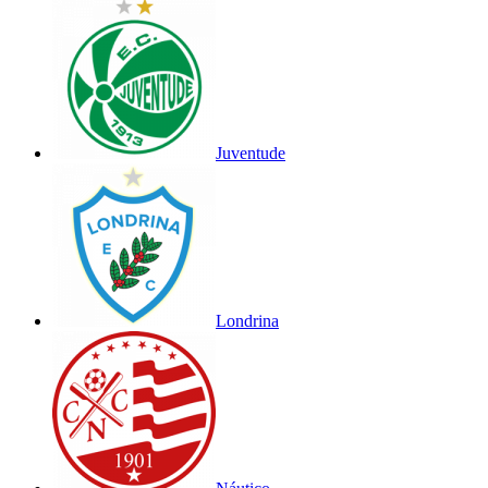
Juventude
Londrina