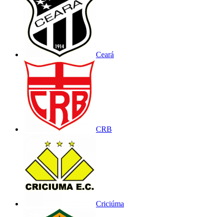
Ceará
CRB
Criciúma