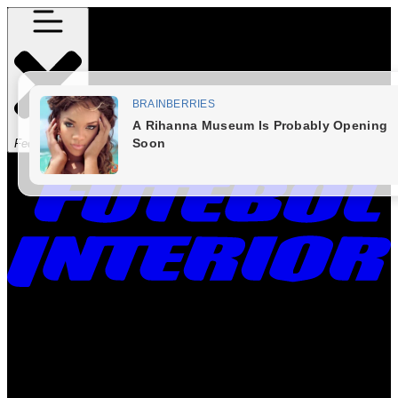
Fechar Menu
Times
Placar
Rádio