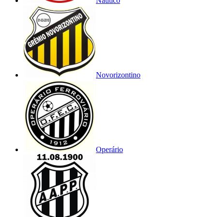
Náutico
Novorizontino
Operário