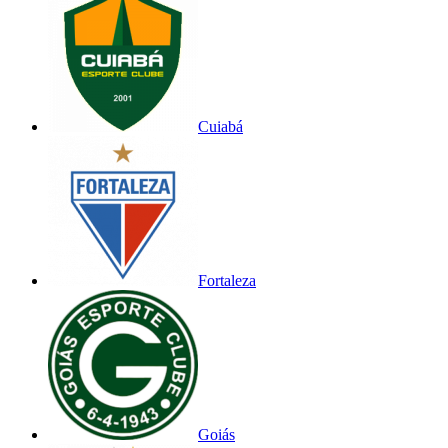
Cuiabá
Fortaleza
Goiás