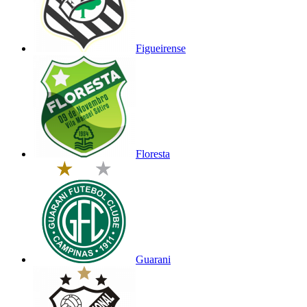
Figueirense
Floresta
Guarani