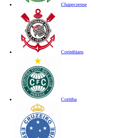
Chapecoense
Corinthians
Coritiba