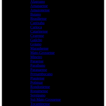
Alagoano
Amapaense
Amazonense
Baiano
Brasiliense
Capixaba
Carioca
Catarinense
Cearense
Gaúcho
Goiano
Maranhense
Mato-Grossense
Mineiro
Paraense
Paraibano
Paranaense
Pernambucano
Piauiense
Potiguar
Rondoniense
Roraimense
Sergipano
Sul-Mato-Grossense
Tocantinense