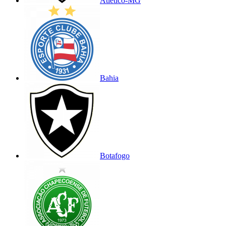
Atlético-MG
Bahia
Botafogo