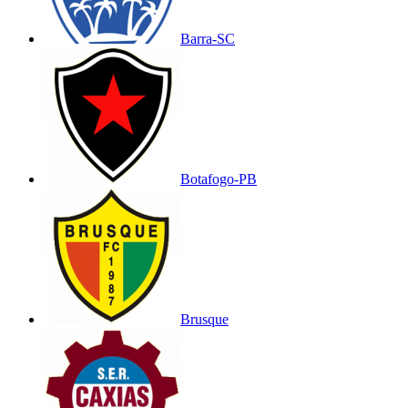
Barra-SC
Botafogo-PB
Brusque