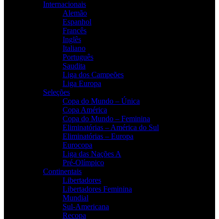
Internacionais
Alemão
Espanhol
Francês
Inglês
Italiano
Português
Saudita
Liga dos Campeões
Liga Europa
Seleções
Copa do Mundo – Única
Copa América
Copa do Mundo – Feminina
Eliminatórias – América do Sul
Eliminatórias – Europa
Eurocopa
Liga das Nações A
Pré-Olímpico
Continentais
Libertadores
Libertadores Feminina
Mundial
Sul-Americana
Recopa