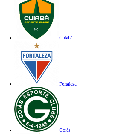
Cuiabá
Fortaleza
Goiás