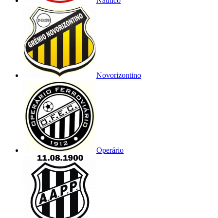
Náutico
Novorizontino
Operário