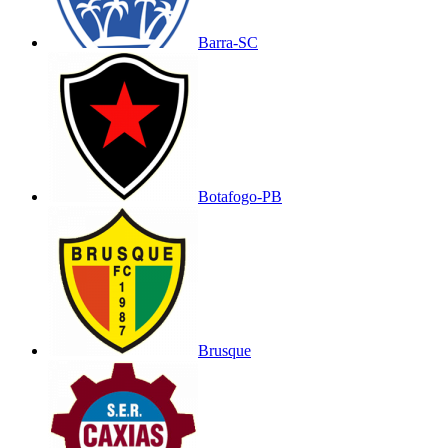
Barra-SC
Botafogo-PB
Brusque