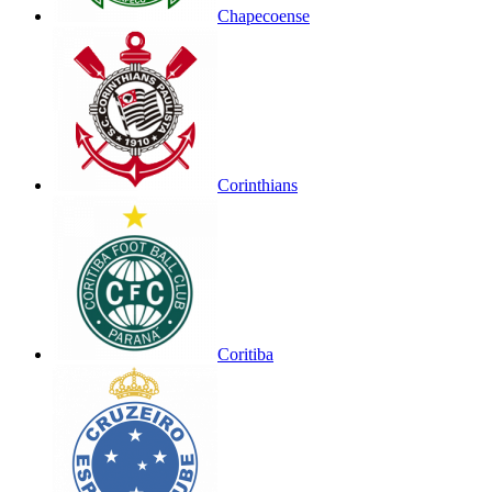
Chapecoense
Corinthians
Coritiba