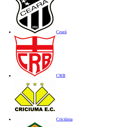
Ceará
CRB
Criciúma