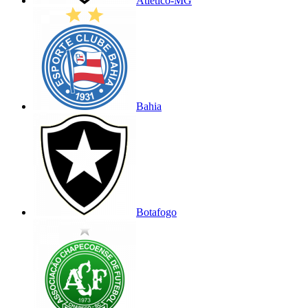
Atlético-MG
Bahia
Botafogo