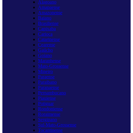
Alagoano
Amapaense
Amazonense
Baiano
Brasiliense
Capixaba
Carioca
Catarinense
Cearense
Gaúcho
Goiano
Maranhense
Mato-Grossense
Mineiro
Paraense
Paraibano
Paranaense
Pernambucano
Piauiense
Potiguar
Rondoniense
Roraimense
Sergipano
Sul-Mato-Grossense
Tocantinense