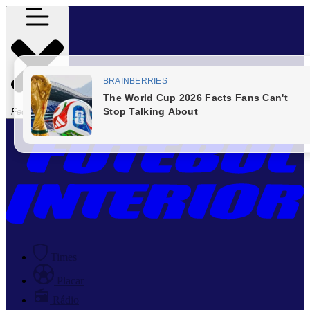
Fechar Menu
Times
Placar
Rádio