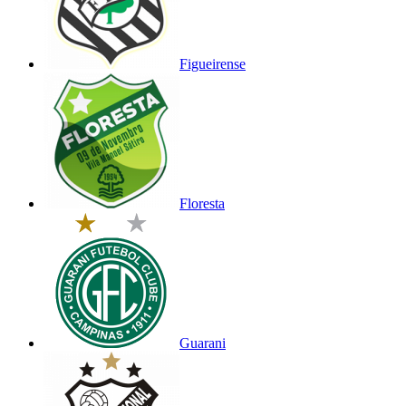
Figueirense
Floresta
Guarani