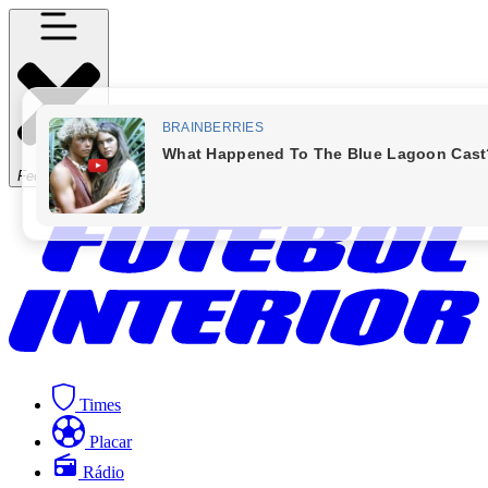
Fechar Menu
Times
Placar
Rádio