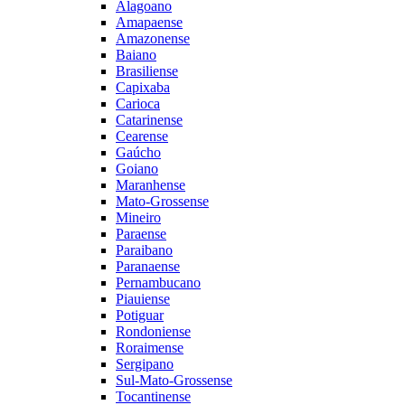
Alagoano
Amapaense
Amazonense
Baiano
Brasiliense
Capixaba
Carioca
Catarinense
Cearense
Gaúcho
Goiano
Maranhense
Mato-Grossense
Mineiro
Paraense
Paraibano
Paranaense
Pernambucano
Piauiense
Potiguar
Rondoniense
Roraimense
Sergipano
Sul-Mato-Grossense
Tocantinense