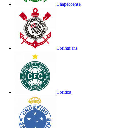
Chapecoense
Corinthians
Coritiba