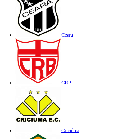
Ceará
CRB
Criciúma