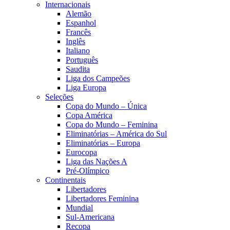
Internacionais
Alemão
Espanhol
Francês
Inglês
Italiano
Português
Saudita
Liga dos Campeões
Liga Europa
Seleções
Copa do Mundo – Única
Copa América
Copa do Mundo – Feminina
Eliminatórias – América do Sul
Eliminatórias – Europa
Eurocopa
Liga das Nações A
Pré-Olímpico
Continentais
Libertadores
Libertadores Feminina
Mundial
Sul-Americana
Recopa