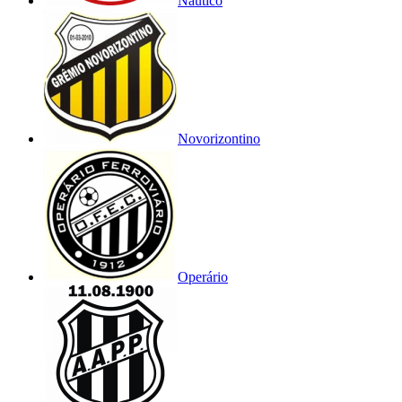
Náutico
Novorizontino
Operário