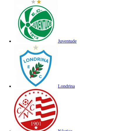
Juventude
Londrina