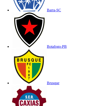
Barra-SC
Botafogo-PB
Brusque