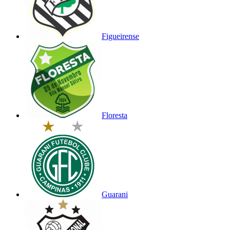
Figueirense
Floresta
Guarani