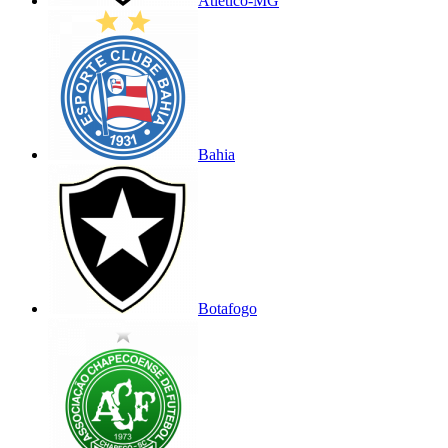
Atlético-MG
Bahia
Botafogo