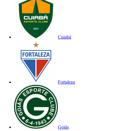
Cuiabá
Fortaleza
Goiás