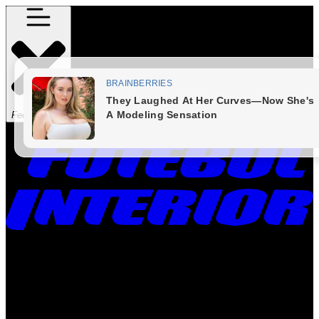
Fechar Menu
Times
Placar
Rádio