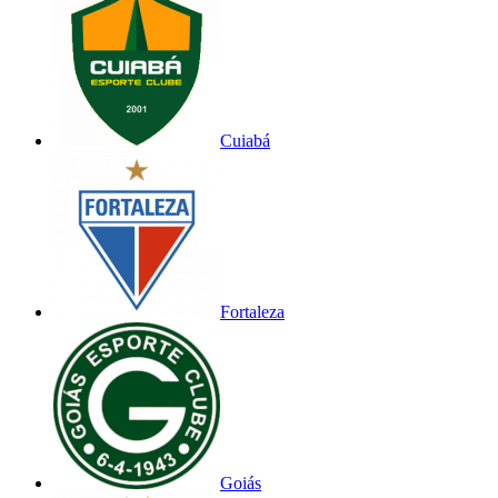
Cuiabá
Fortaleza
Goiás