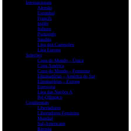
Internacionais
Alemão
Espanhol
Francês
Inglês
Italiano
Português
Saudita
Liga dos Campeões
Liga Europa
Seleções
Copa do Mundo – Única
Copa América
Copa do Mundo – Feminina
Eliminatórias – América do Sul
Eliminatórias – Europa
Eurocopa
Liga das Nações A
Pré-Olímpico
Continentais
Libertadores
Libertadores Feminina
Mundial
Sul-Americana
Recopa