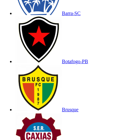
Barra-SC
Botafogo-PB
Brusque