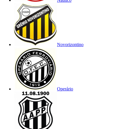
Náutico
Novorizontino
Operário