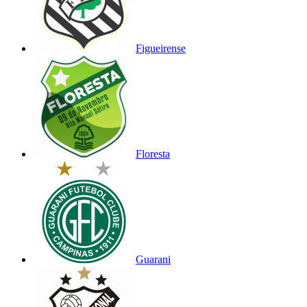
Figueirense
Floresta
Guarani