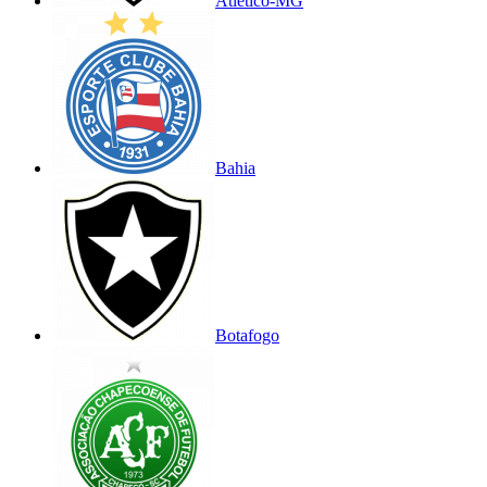
Atlético-MG
Bahia
Botafogo