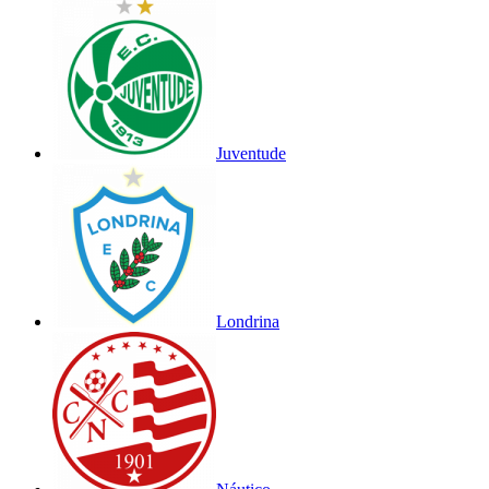
Juventude
Londrina