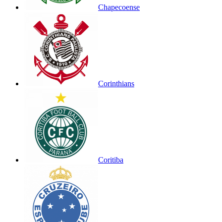
Chapecoense
Corinthians
Coritiba