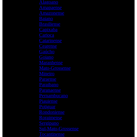
Alagoano
Amapaense
Amazonense
Baiano
Brasiliense
Capixaba
Carioca
Catarinense
Cearense
Gaúcho
Goiano
Maranhense
Mato-Grossense
Mineiro
Paraense
Paraibano
Paranaense
Pernambucano
Piauiense
Potiguar
Rondoniense
Roraimense
Sergipano
Sul-Mato-Grossense
Tocantinense