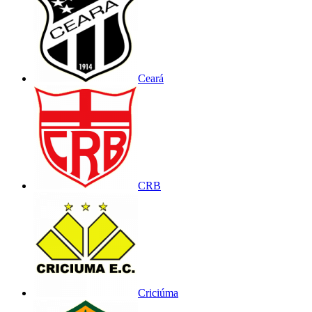
Ceará
CRB
Criciúma