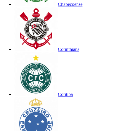
Chapecoense
Corinthians
Coritiba