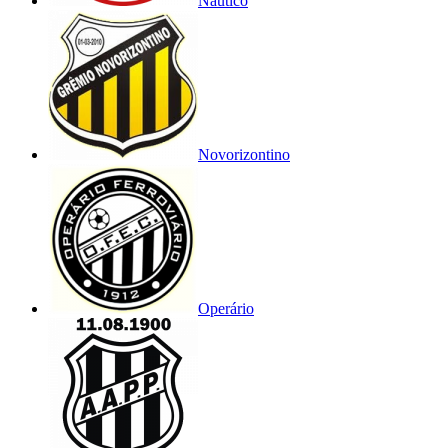
Náutico
Novorizontino
Operário