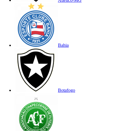
Atlético-MG
Bahia
Botafogo