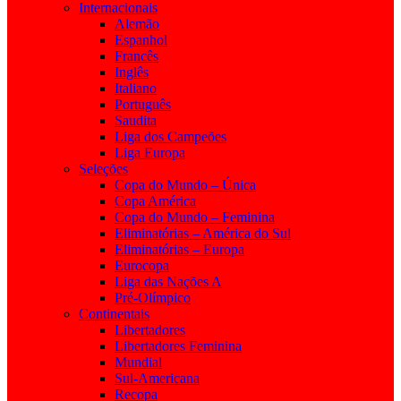
Internacionais
Alemão
Espanhol
Francês
Inglês
Italiano
Português
Saudita
Liga dos Campeões
Liga Europa
Seleções
Copa do Mundo – Única
Copa América
Copa do Mundo – Feminina
Eliminatórias – América do Sul
Eliminatórias – Europa
Eurocopa
Liga das Nações A
Pré-Olímpico
Continentais
Libertadores
Libertadores Feminina
Mundial
Sul-Americana
Recopa