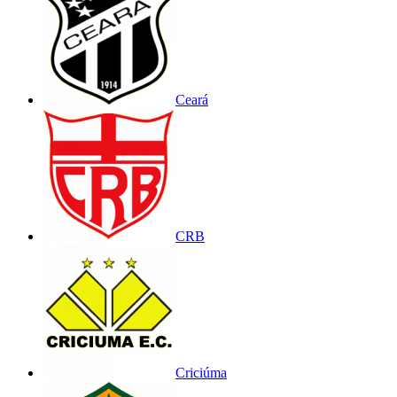
Ceará
CRB
Criciúma