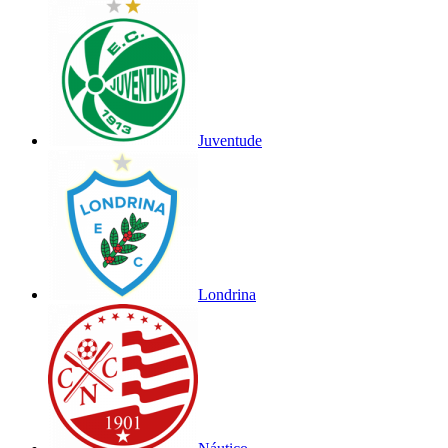
Juventude
Londrina