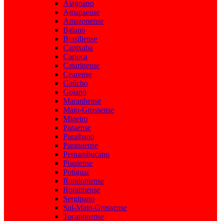
Alagoano
Amapaense
Amazonense
Baiano
Brasiliense
Capixaba
Carioca
Catarinense
Cearense
Gaúcho
Goiano
Maranhense
Mato-Grossense
Mineiro
Paraense
Paraibano
Paranaense
Pernambucano
Piauiense
Potiguar
Rondoniense
Roraimense
Sergipano
Sul-Mato-Grossense
Tocantinense