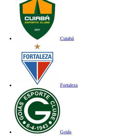
Cuiabá
Fortaleza
Goiás