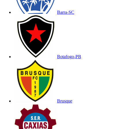
Barra-SC
Botafogo-PB
Brusque