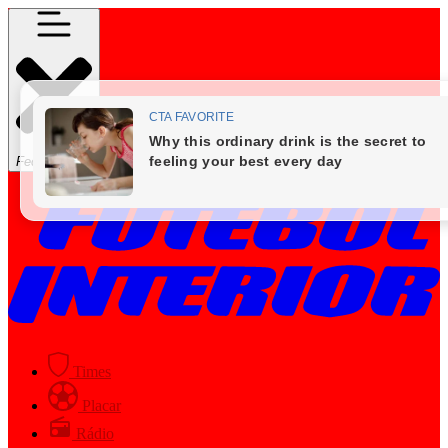
Fechar Menu
Times
Placar
Rádio