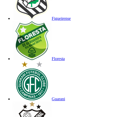
Figueirense
Floresta
Guarani