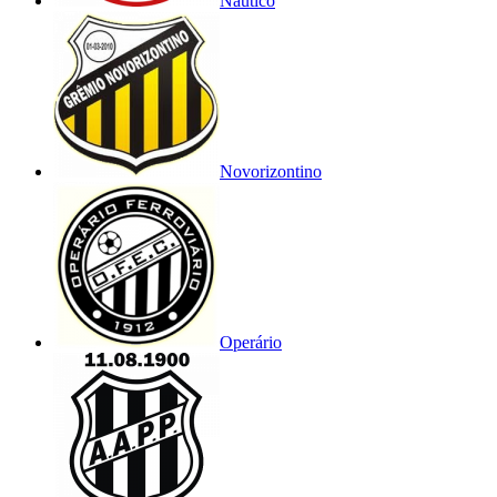
Náutico
Novorizontino
Operário