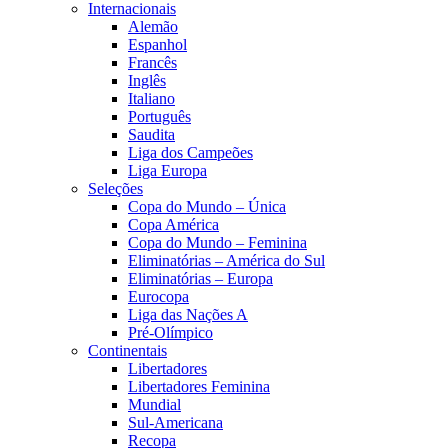
Internacionais
Alemão
Espanhol
Francês
Inglês
Italiano
Português
Saudita
Liga dos Campeões
Liga Europa
Seleções
Copa do Mundo – Única
Copa América
Copa do Mundo – Feminina
Eliminatórias – América do Sul
Eliminatórias – Europa
Eurocopa
Liga das Nações A
Pré-Olímpico
Continentais
Libertadores
Libertadores Feminina
Mundial
Sul-Americana
Recopa