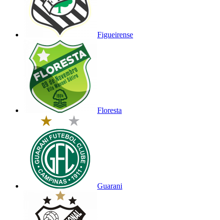
Figueirense
Floresta
Guarani