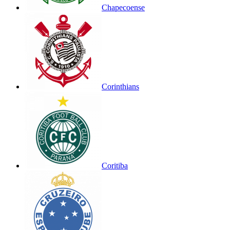
Chapecoense
Corinthians
Coritiba