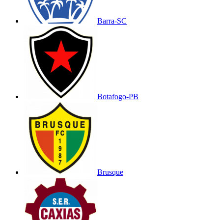
Barra-SC
Botafogo-PB
Brusque