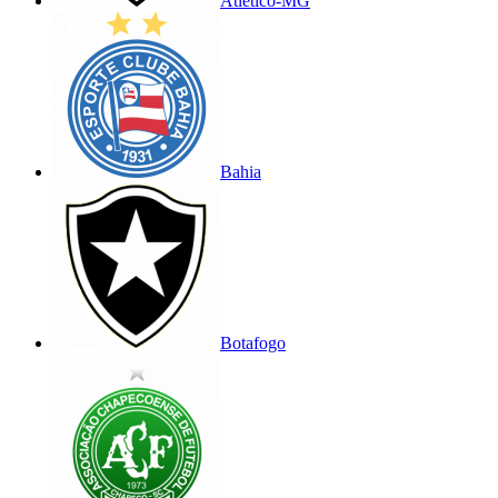
Atlético-MG
Bahia
Botafogo