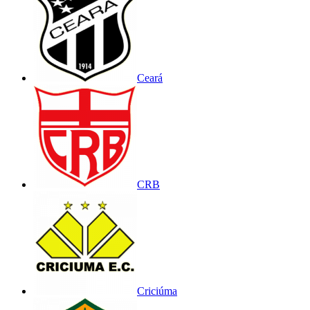
Ceará
CRB
Criciúma