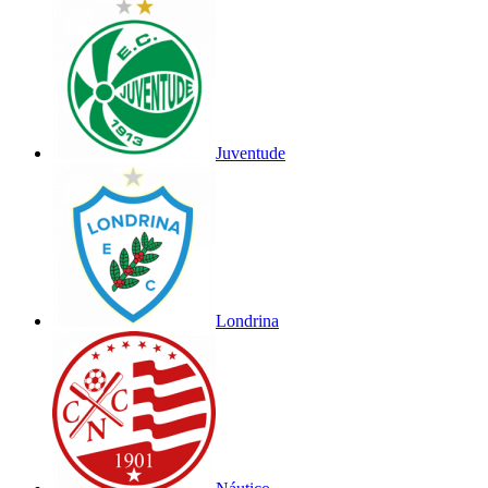
Juventude
Londrina