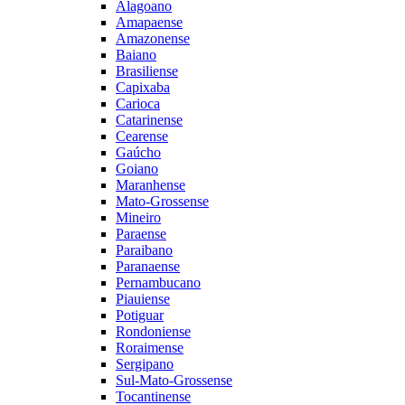
Alagoano
Amapaense
Amazonense
Baiano
Brasiliense
Capixaba
Carioca
Catarinense
Cearense
Gaúcho
Goiano
Maranhense
Mato-Grossense
Mineiro
Paraense
Paraibano
Paranaense
Pernambucano
Piauiense
Potiguar
Rondoniense
Roraimense
Sergipano
Sul-Mato-Grossense
Tocantinense