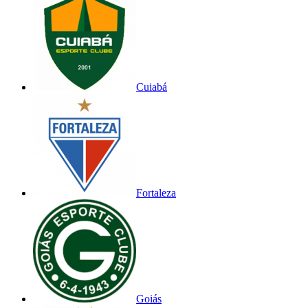
Cuiabá
Fortaleza
Goiás