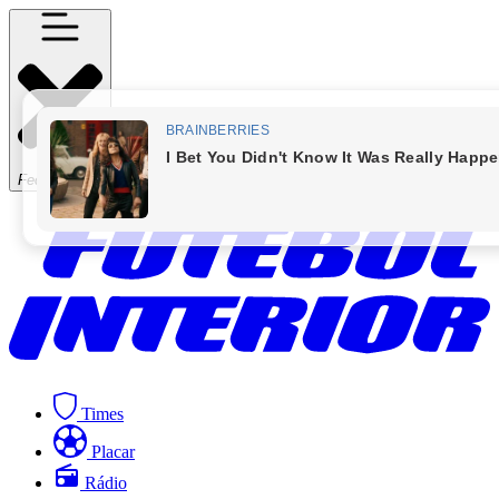
Fechar Menu
Times
Placar
Rádio