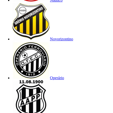
Náutico
Novorizontino
Operário