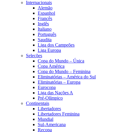
Internacionais
Alemão
Espanhol
Francês
Inglês
Italiano
Português
Saudita
Liga dos Campeões
Liga Europa
Seleções
Copa do Mundo – Única
Copa América
Copa do Mundo – Feminina
Eliminatórias – América do Sul
Eliminatórias – Europa
Eurocopa
Liga das Nações A
Pré-Olímpico
Continentais
Libertadores
Libertadores Feminina
Mundial
Sul-Americana
Recopa