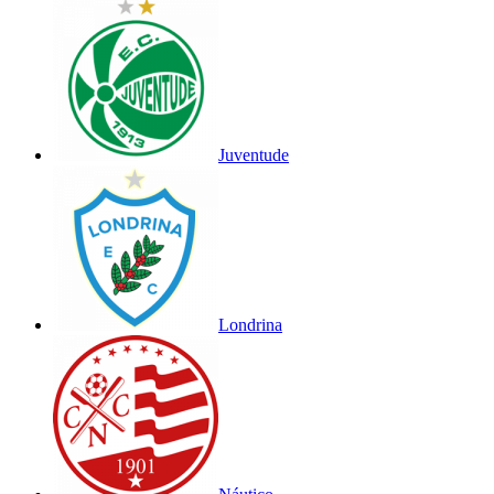
Juventude
Londrina