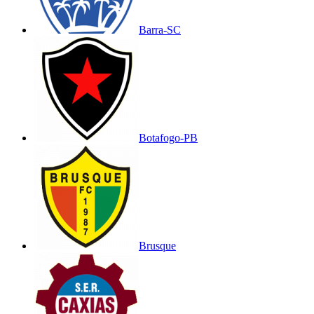
Barra-SC
Botafogo-PB
Brusque