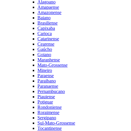
Alagoano
Amapaense
Amazonense
Baiano
Brasiliense
Capixaba
Carioca
Catarinense
Cearense
Gaúcho
Goiano
Maranhense
Mato-Grossense
Mineiro
Paraense
Paraibano
Paranaense
Pernambucano
Piauiense
Potiguar
Rondoniense
Roraimense
Sergipano
Sul-Mato-Grossense
Tocantinense