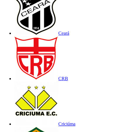
Ceará
CRB
Criciúma