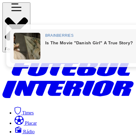
Fechar Menu
Times
Placar
Rádio