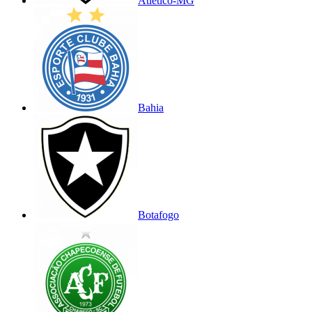
Atlético-MG
Bahia
Botafogo