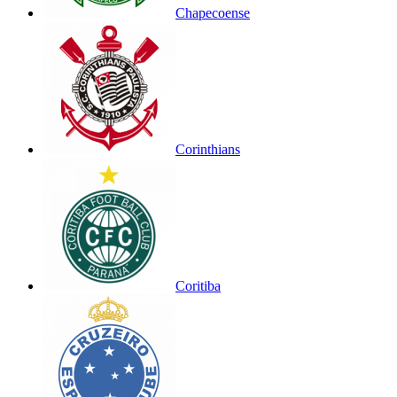
Chapecoense
Corinthians
Coritiba