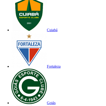
Cuiabá
Fortaleza
Goiás