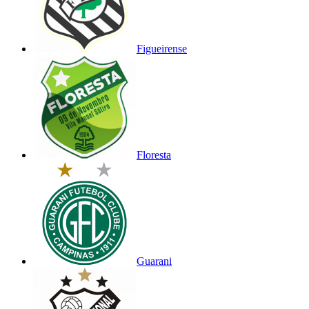
Figueirense
Floresta
Guarani