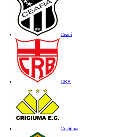
Ceará
CRB
Criciúma