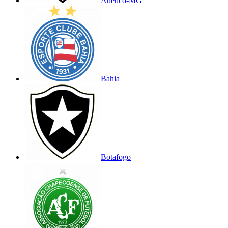
Atlético-MG
Bahia
Botafogo