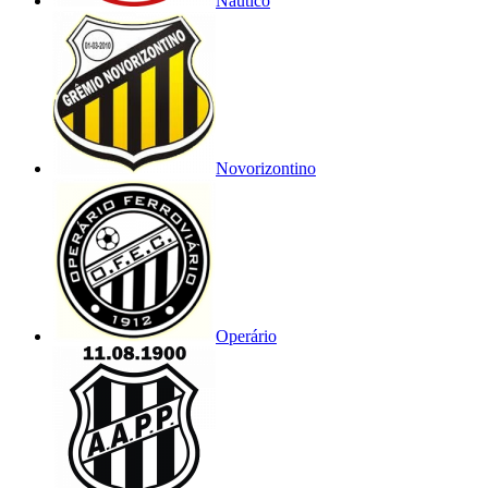
Náutico
Novorizontino
Operário