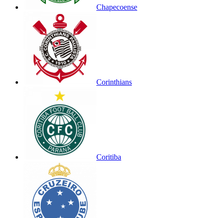
Chapecoense
Corinthians
Coritiba