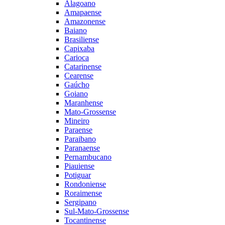
Alagoano
Amapaense
Amazonense
Baiano
Brasiliense
Capixaba
Carioca
Catarinense
Cearense
Gaúcho
Goiano
Maranhense
Mato-Grossense
Mineiro
Paraense
Paraibano
Paranaense
Pernambucano
Piauiense
Potiguar
Rondoniense
Roraimense
Sergipano
Sul-Mato-Grossense
Tocantinense