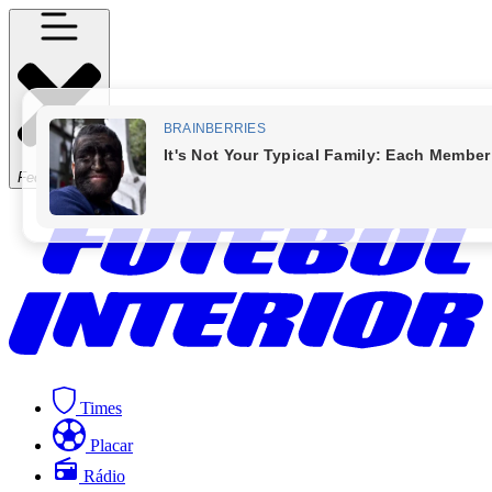
Fechar Menu
Times
Placar
Rádio