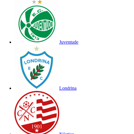
Juventude
Londrina