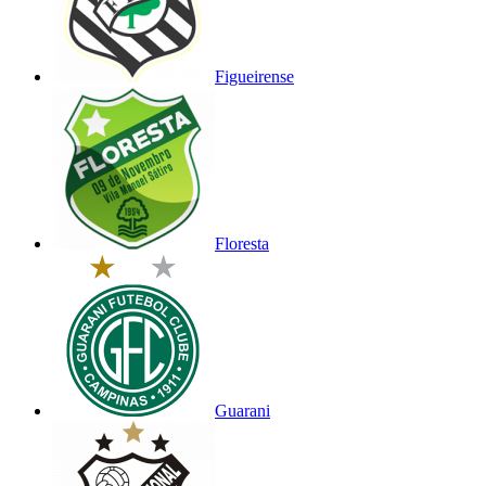
Figueirense
Floresta
Guarani