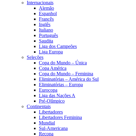
Internacionais
Alemão
Espanhol
Francês
Inglês
Italiano
Português
Saudita
Liga dos Campeões
Liga Europa
Seleções
Copa do Mundo – Única
Copa América
Copa do Mundo – Feminina
Eliminatórias – América do Sul
Eliminatórias – Europa
Eurocopa
Liga das Nações A
Pré-Olímpico
Continentais
Libertadores
Libertadores Feminina
Mundial
Sul-Americana
Recopa