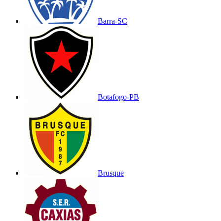
Barra-SC
Botafogo-PB
Brusque