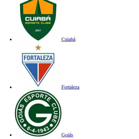
Cuiabá
Fortaleza
Goiás