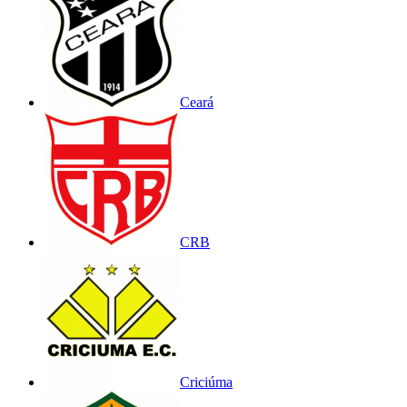
Ceará
CRB
Criciúma