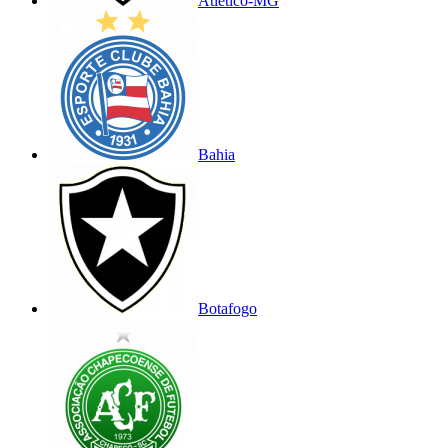
Atlético-MG
Bahia
Botafogo