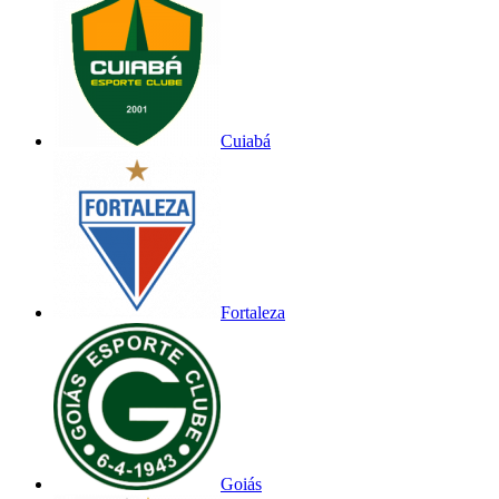
Cuiabá
Fortaleza
Goiás