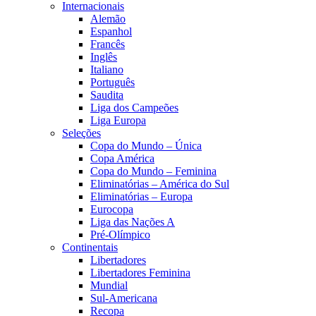
Internacionais
Alemão
Espanhol
Francês
Inglês
Italiano
Português
Saudita
Liga dos Campeões
Liga Europa
Seleções
Copa do Mundo – Única
Copa América
Copa do Mundo – Feminina
Eliminatórias – América do Sul
Eliminatórias – Europa
Eurocopa
Liga das Nações A
Pré-Olímpico
Continentais
Libertadores
Libertadores Feminina
Mundial
Sul-Americana
Recopa