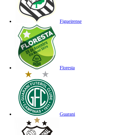
Figueirense
Floresta
Guarani