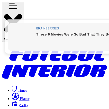
Fechar Menu
Times
Placar
Rádio