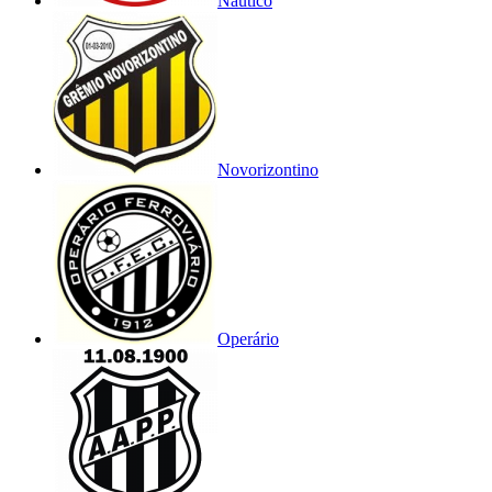
Náutico
Novorizontino
Operário