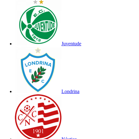
Juventude
Londrina