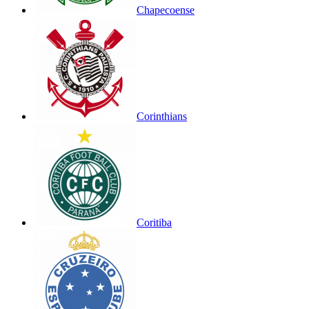
Chapecoense
Corinthians
Coritiba