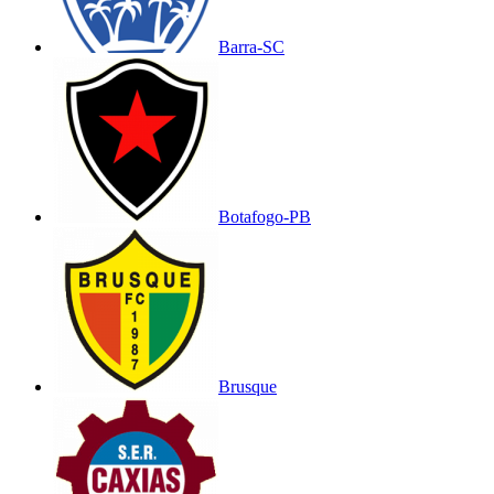
Barra-SC
Botafogo-PB
Brusque