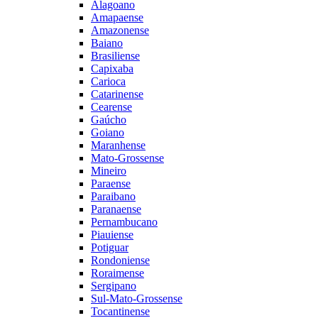
Alagoano
Amapaense
Amazonense
Baiano
Brasiliense
Capixaba
Carioca
Catarinense
Cearense
Gaúcho
Goiano
Maranhense
Mato-Grossense
Mineiro
Paraense
Paraibano
Paranaense
Pernambucano
Piauiense
Potiguar
Rondoniense
Roraimense
Sergipano
Sul-Mato-Grossense
Tocantinense