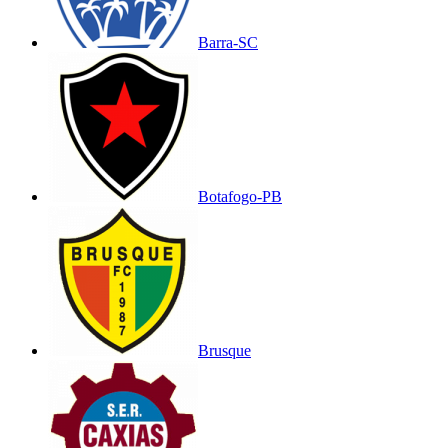
Barra-SC
Botafogo-PB
Brusque