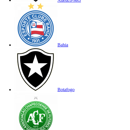
Atlético-MG
Bahia
Botafogo