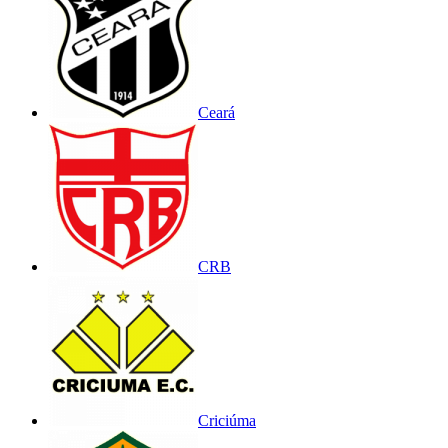
Ceará
CRB
Criciúma