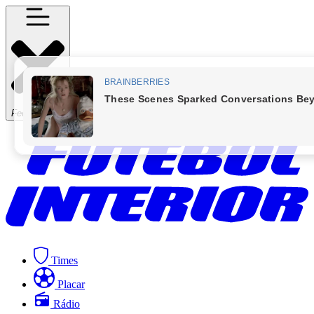
Fechar Menu
Times
Placar
Rádio