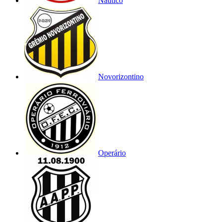
Náutico
Novorizontino
Operário