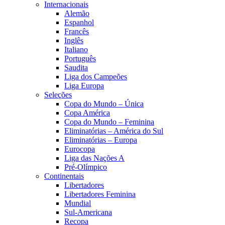
Internacionais
Alemão
Espanhol
Francês
Inglês
Italiano
Português
Saudita
Liga dos Campeões
Liga Europa
Seleções
Copa do Mundo – Única
Copa América
Copa do Mundo – Feminina
Eliminatórias – América do Sul
Eliminatórias – Europa
Eurocopa
Liga das Nações A
Pré-Olímpico
Continentais
Libertadores
Libertadores Feminina
Mundial
Sul-Americana
Recopa