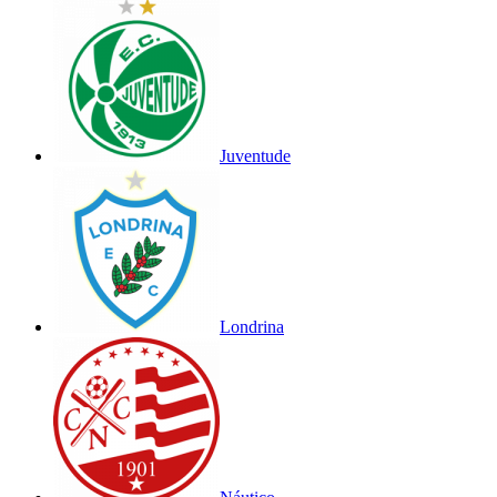
Juventude
Londrina