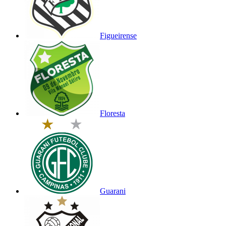
Figueirense
Floresta
Guarani