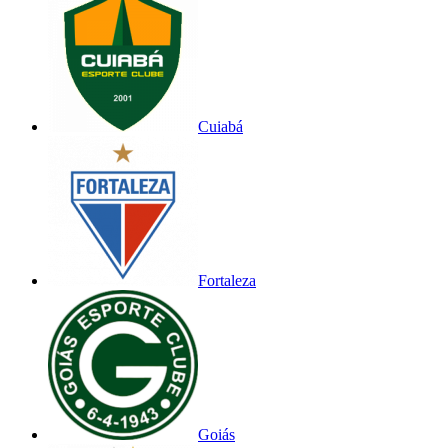
Cuiabá
Fortaleza
Goiás