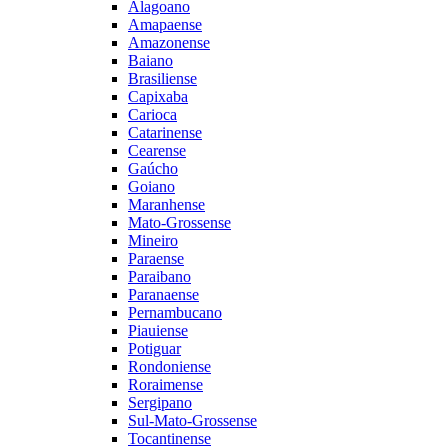
Alagoano
Amapaense
Amazonense
Baiano
Brasiliense
Capixaba
Carioca
Catarinense
Cearense
Gaúcho
Goiano
Maranhense
Mato-Grossense
Mineiro
Paraense
Paraibano
Paranaense
Pernambucano
Piauiense
Potiguar
Rondoniense
Roraimense
Sergipano
Sul-Mato-Grossense
Tocantinense