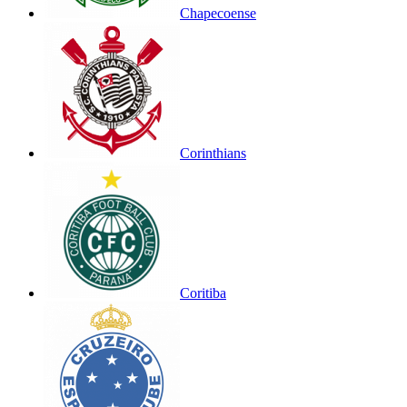
Chapecoense
Corinthians
Coritiba