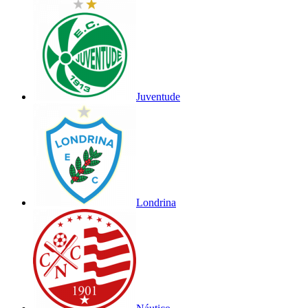
Juventude
Londrina