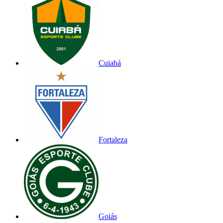
Cuiabá
Fortaleza
Goiás