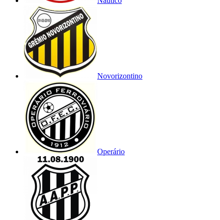
Náutico
Novorizontino
Operário