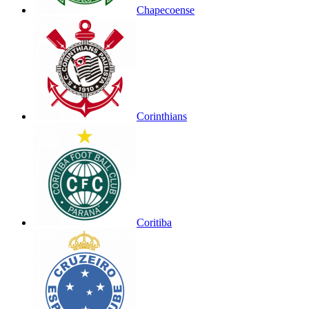
Chapecoense
Corinthians
Coritiba