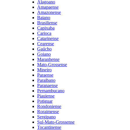
Alagoano
Amapaense
Amazonense
Baiano
Brasiliense
Capixaba
Carioca
Catarinense
Cearense
Gaúcho
Goiano
Maranhense
Mato-Grossense
Mineiro
Paraense
Paraibano
Paranaense
Pernambucano
Piauiense
Potiguar
Rondoniense
Roraimense
Sergipano
Sul-Mato-Grossense
Tocantinense