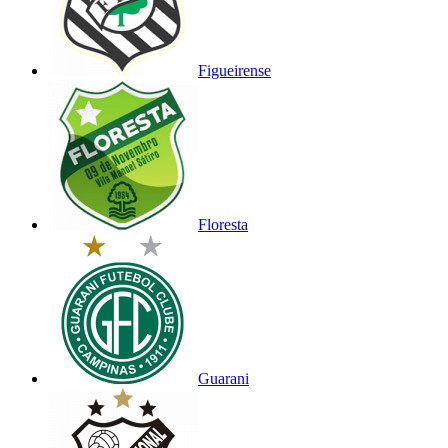
Figueirense
Floresta
Guarani