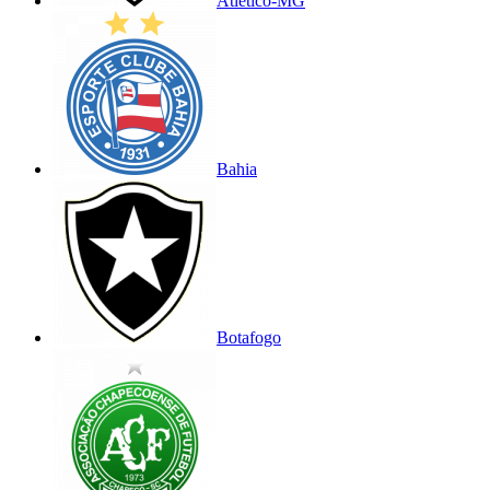
Atlético-MG
Bahia
Botafogo