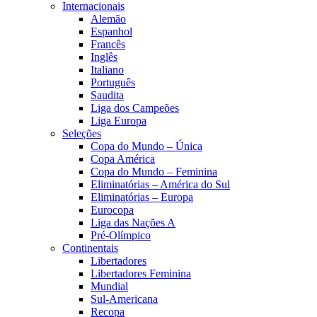
Internacionais
Alemão
Espanhol
Francês
Inglês
Italiano
Português
Saudita
Liga dos Campeões
Liga Europa
Seleções
Copa do Mundo – Única
Copa América
Copa do Mundo – Feminina
Eliminatórias – América do Sul
Eliminatórias – Europa
Eurocopa
Liga das Nações A
Pré-Olímpico
Continentais
Libertadores
Libertadores Feminina
Mundial
Sul-Americana
Recopa