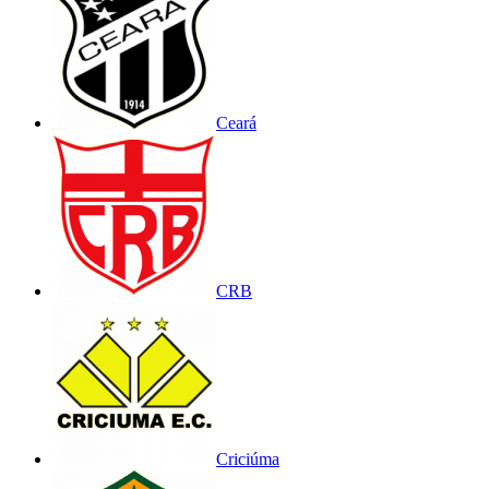
Ceará
CRB
Criciúma