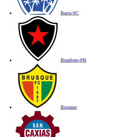
Barra-SC
Botafogo-PB
Brusque