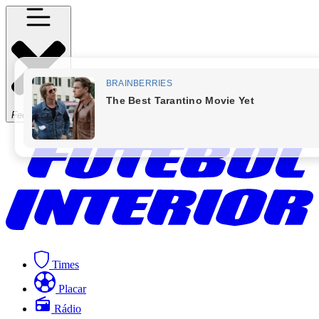
Fechar Menu
Times
Placar
Rádio