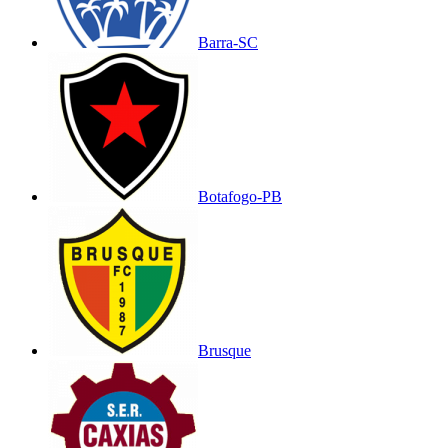
Barra-SC
Botafogo-PB
Brusque