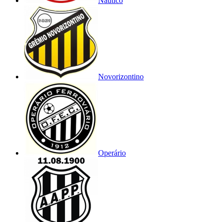
Náutico
Novorizontino
Operário