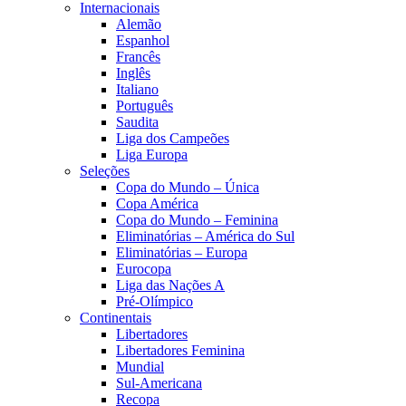
Internacionais
Alemão
Espanhol
Francês
Inglês
Italiano
Português
Saudita
Liga dos Campeões
Liga Europa
Seleções
Copa do Mundo – Única
Copa América
Copa do Mundo – Feminina
Eliminatórias – América do Sul
Eliminatórias – Europa
Eurocopa
Liga das Nações A
Pré-Olímpico
Continentais
Libertadores
Libertadores Feminina
Mundial
Sul-Americana
Recopa