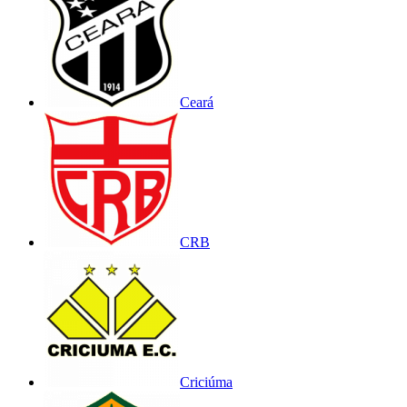
Ceará
CRB
Criciúma