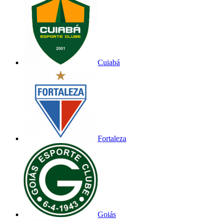
Cuiabá
Fortaleza
Goiás