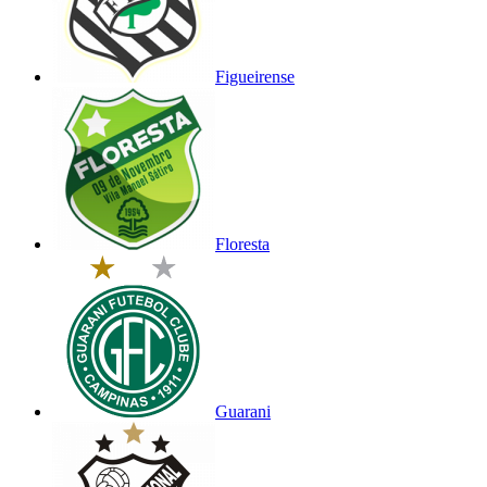
Figueirense
Floresta
Guarani