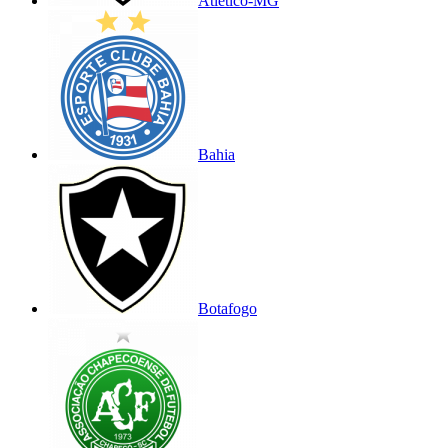
Atlético-MG
Bahia
Botafogo