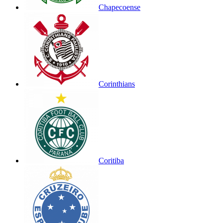
Chapecoense
Corinthians
Coritiba