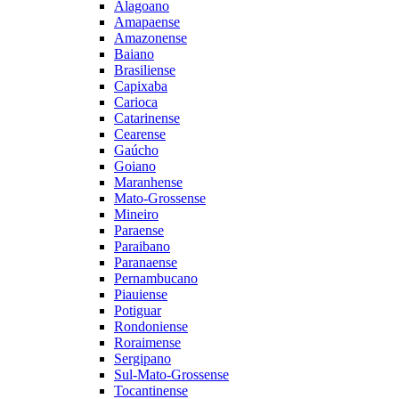
Alagoano
Amapaense
Amazonense
Baiano
Brasiliense
Capixaba
Carioca
Catarinense
Cearense
Gaúcho
Goiano
Maranhense
Mato-Grossense
Mineiro
Paraense
Paraibano
Paranaense
Pernambucano
Piauiense
Potiguar
Rondoniense
Roraimense
Sergipano
Sul-Mato-Grossense
Tocantinense