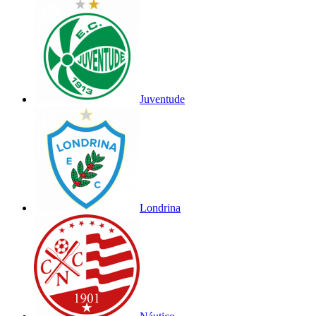
Juventude
Londrina