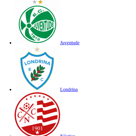
Juventude
Londrina