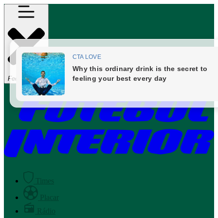
Fechar Menu
Times
Placar
Rádio