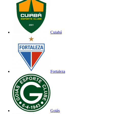
Cuiabá
Fortaleza
Goiás