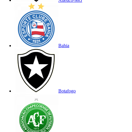
Atlético-MG
Bahia
Botafogo