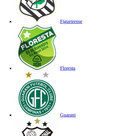
Figueirense
Floresta
Guarani