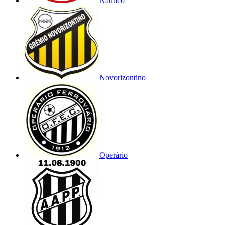
Náutico
Novorizontino
Operário