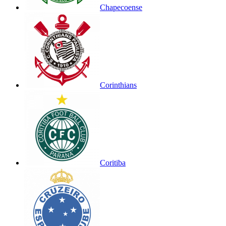
Chapecoense
Corinthians
Coritiba