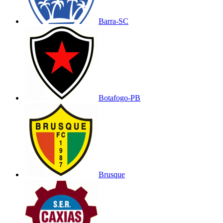
Barra-SC
Botafogo-PB
Brusque