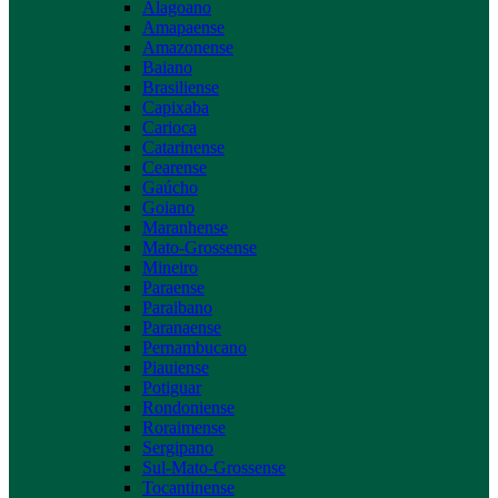
Alagoano
Amapaense
Amazonense
Baiano
Brasiliense
Capixaba
Carioca
Catarinense
Cearense
Gaúcho
Goiano
Maranhense
Mato-Grossense
Mineiro
Paraense
Paraibano
Paranaense
Pernambucano
Piauiense
Potiguar
Rondoniense
Roraimense
Sergipano
Sul-Mato-Grossense
Tocantinense