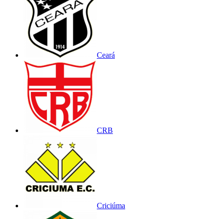
Ceará
CRB
Criciúma