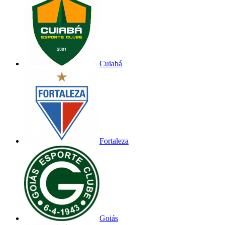
Cuiabá
Fortaleza
Goiás