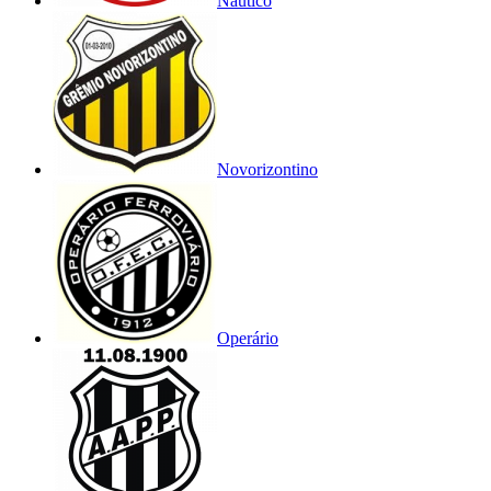
Náutico
Novorizontino
Operário