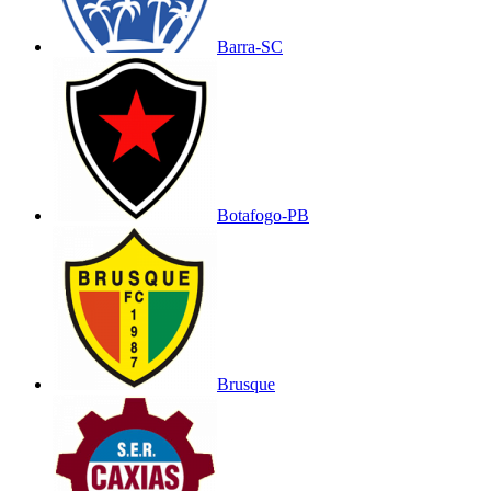
Barra-SC
Botafogo-PB
Brusque