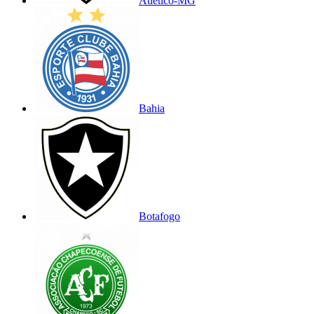
Atlético-MG
Bahia
Botafogo