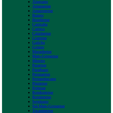
Alagoano
Amapaense
Amazonense
Baiano
Brasiliense
Capixaba
Carioca
Catarinense
Cearense
Gaúcho
Goiano
Maranhense
Mato-Grossense
Mineiro
Paraense
Paraibano
Paranaense
Pernambucano
Piauiense
Potiguar
Rondoniense
Roraimense
Sergipano
Sul-Mato-Grossense
Tocantinense