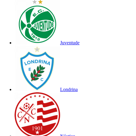
Juventude
Londrina