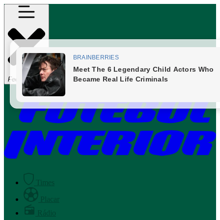
Fechar Menu
Times
Placar
Rádio