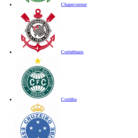
Chapecoense
Corinthians
Coritiba