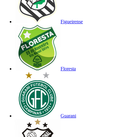
Figueirense
Floresta
Guarani