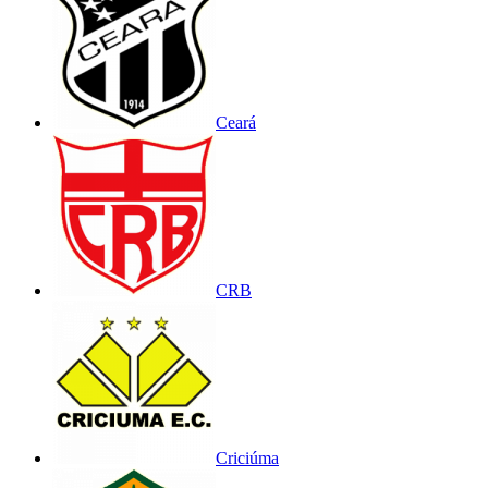
Ceará
CRB
Criciúma