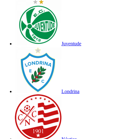
Juventude
Londrina