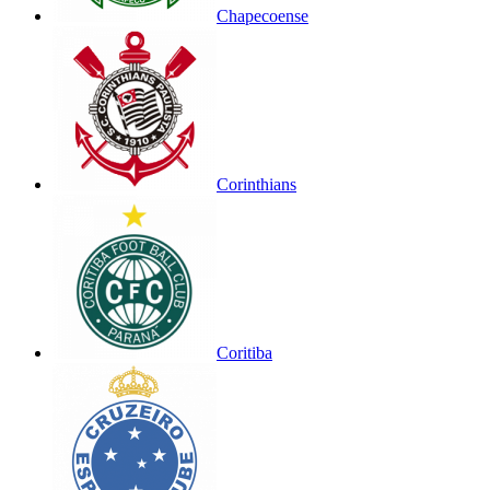
Chapecoense
Corinthians
Coritiba