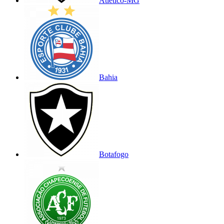
Atlético-MG
Bahia
Botafogo