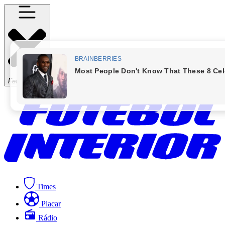
Fechar Menu
Times
Placar
Rádio