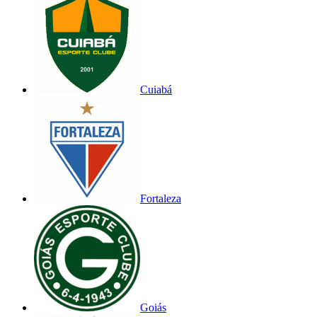
Cuiabá
Fortaleza
Goiás