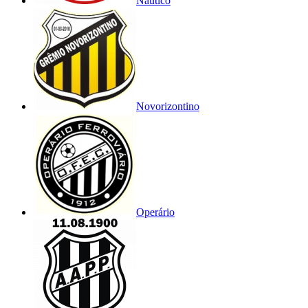
Náutico
Novorizontino
Operário