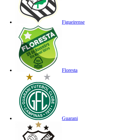
Figueirense
Floresta
Guarani