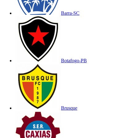
Barra-SC
Botafogo-PB
Brusque