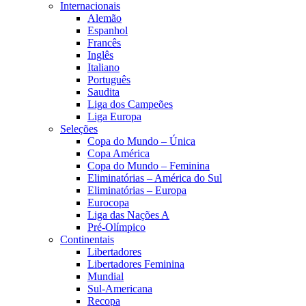
Internacionais
Alemão
Espanhol
Francês
Inglês
Italiano
Português
Saudita
Liga dos Campeões
Liga Europa
Seleções
Copa do Mundo – Única
Copa América
Copa do Mundo – Feminina
Eliminatórias – América do Sul
Eliminatórias – Europa
Eurocopa
Liga das Nações A
Pré-Olímpico
Continentais
Libertadores
Libertadores Feminina
Mundial
Sul-Americana
Recopa