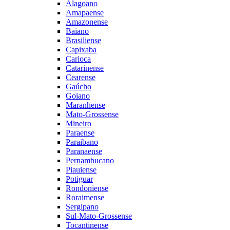
Alagoano
Amapaense
Amazonense
Baiano
Brasiliense
Capixaba
Carioca
Catarinense
Cearense
Gaúcho
Goiano
Maranhense
Mato-Grossense
Mineiro
Paraense
Paraibano
Paranaense
Pernambucano
Piauiense
Potiguar
Rondoniense
Roraimense
Sergipano
Sul-Mato-Grossense
Tocantinense