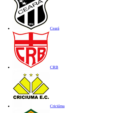
Ceará
CRB
Criciúma