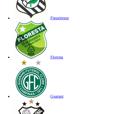
Figueirense
Floresta
Guarani