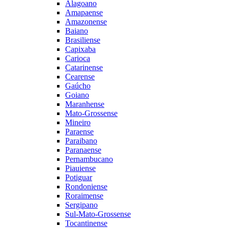
Alagoano
Amapaense
Amazonense
Baiano
Brasiliense
Capixaba
Carioca
Catarinense
Cearense
Gaúcho
Goiano
Maranhense
Mato-Grossense
Mineiro
Paraense
Paraibano
Paranaense
Pernambucano
Piauiense
Potiguar
Rondoniense
Roraimense
Sergipano
Sul-Mato-Grossense
Tocantinense