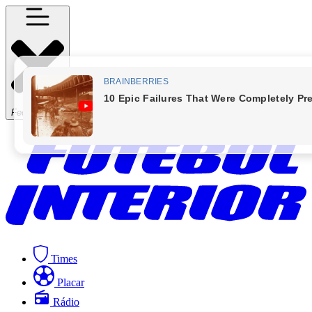
Fechar Menu
Times
Placar
Rádio