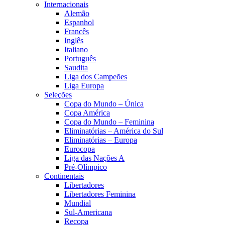
Internacionais
Alemão
Espanhol
Francês
Inglês
Italiano
Português
Saudita
Liga dos Campeões
Liga Europa
Seleções
Copa do Mundo – Única
Copa América
Copa do Mundo – Feminina
Eliminatórias – América do Sul
Eliminatórias – Europa
Eurocopa
Liga das Nações A
Pré-Olímpico
Continentais
Libertadores
Libertadores Feminina
Mundial
Sul-Americana
Recopa