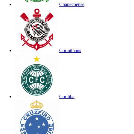
Chapecoense
Corinthians
Coritiba