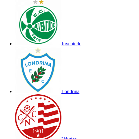
Juventude
Londrina