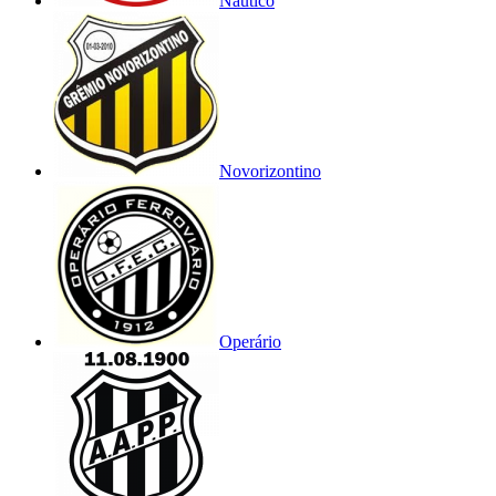
Náutico
Novorizontino
Operário