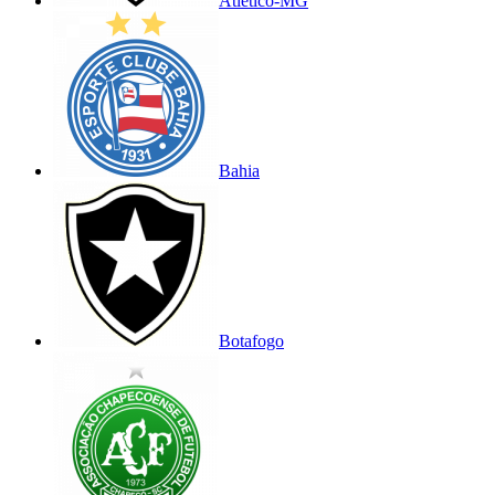
Atlético-MG
Bahia
Botafogo