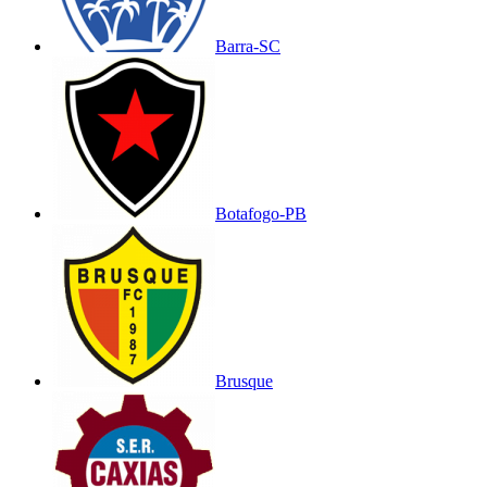
Barra-SC
Botafogo-PB
Brusque