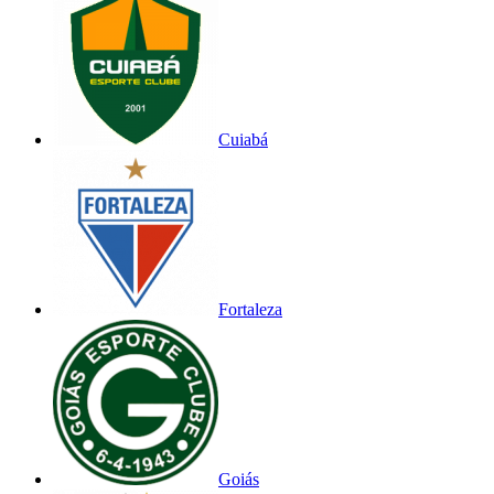
Cuiabá
Fortaleza
Goiás