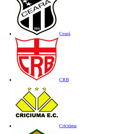
Ceará
CRB
Criciúma