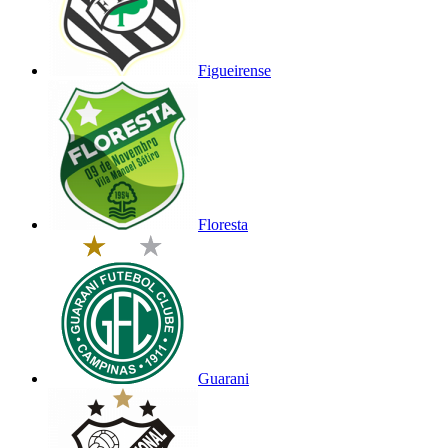
Figueirense
Floresta
Guarani