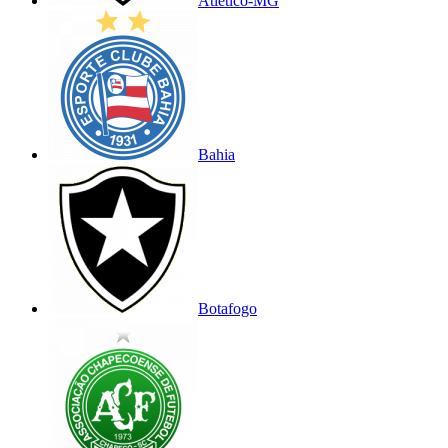
Atlético-MG
Bahia
Botafogo