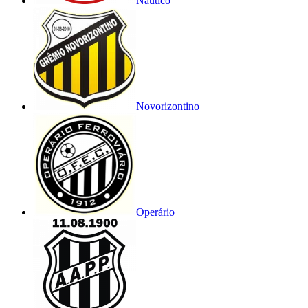
Náutico
Novorizontino
Operário