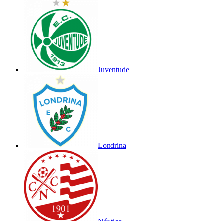
Juventude
Londrina