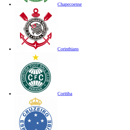
Chapecoense
Corinthians
Coritiba