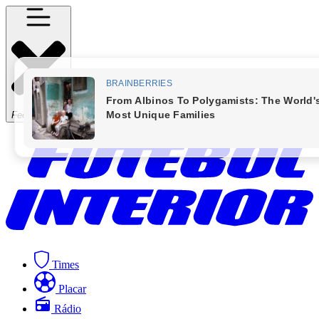
Fechar Menu
Times
Placar
Rádio