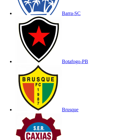
Barra-SC
Botafogo-PB
Brusque