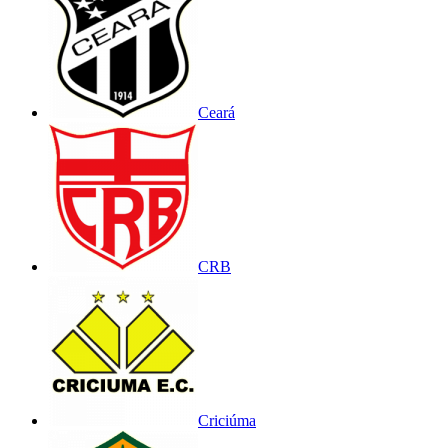
Ceará
CRB
Criciúma