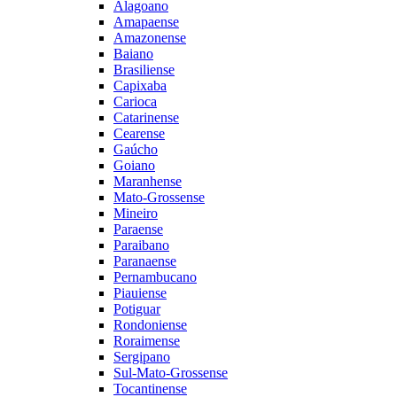
Alagoano
Amapaense
Amazonense
Baiano
Brasiliense
Capixaba
Carioca
Catarinense
Cearense
Gaúcho
Goiano
Maranhense
Mato-Grossense
Mineiro
Paraense
Paraibano
Paranaense
Pernambucano
Piauiense
Potiguar
Rondoniense
Roraimense
Sergipano
Sul-Mato-Grossense
Tocantinense