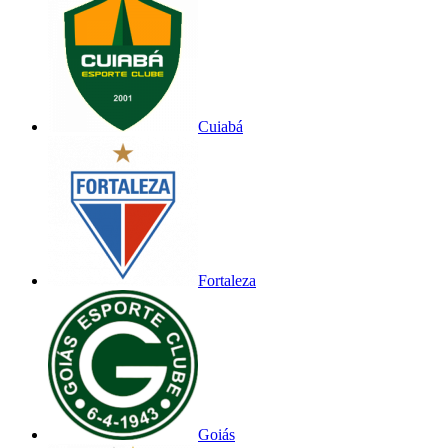
Cuiabá
Fortaleza
Goiás