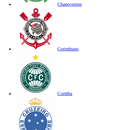
Chapecoense
Corinthians
Coritiba