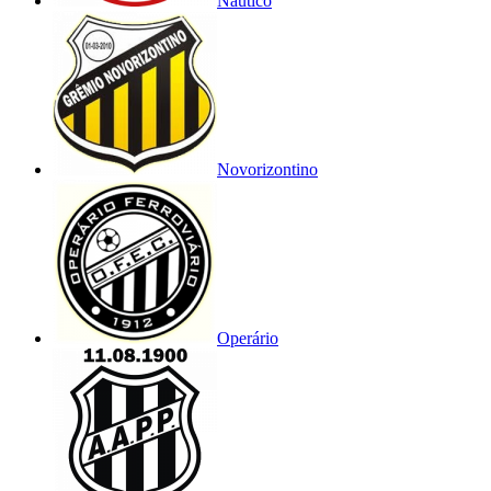
Náutico
Novorizontino
Operário