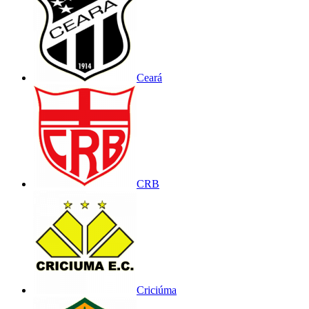
Ceará
CRB
Criciúma