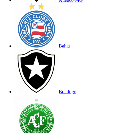
Atlético-MG
Bahia
Botafogo