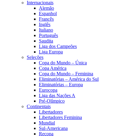
Internacionais
Alemão
Espanhol
Francês
Inglês
Italiano
Português
Saudita
Liga dos Campeões
Liga Europa
Seleções
Copa do Mundo – Única
Copa América
Copa do Mundo – Feminina
Eliminatórias – América do Sul
Eliminatórias – Europa
Eurocopa
Liga das Nações A
Pré-Olímpico
Continentais
Libertadores
Libertadores Feminina
Mundial
Sul-Americana
Recopa