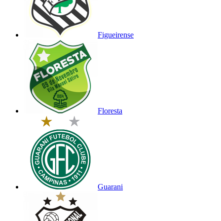
Figueirense
Floresta
Guarani