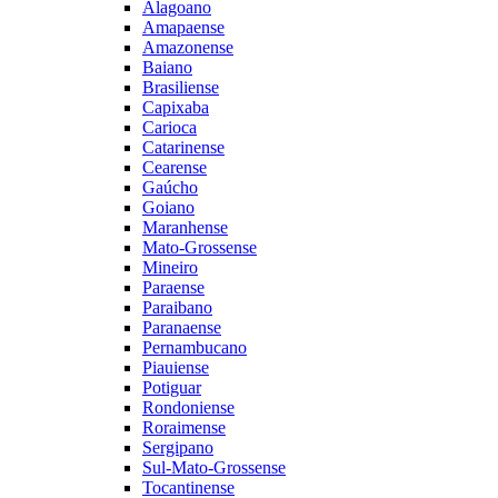
Alagoano
Amapaense
Amazonense
Baiano
Brasiliense
Capixaba
Carioca
Catarinense
Cearense
Gaúcho
Goiano
Maranhense
Mato-Grossense
Mineiro
Paraense
Paraibano
Paranaense
Pernambucano
Piauiense
Potiguar
Rondoniense
Roraimense
Sergipano
Sul-Mato-Grossense
Tocantinense