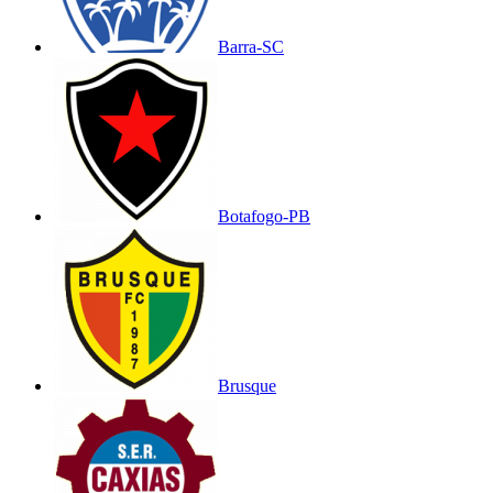
Barra-SC
Botafogo-PB
Brusque