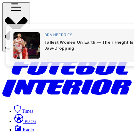
Fechar Menu
Times
Placar
Rádio