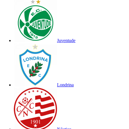
Juventude
Londrina