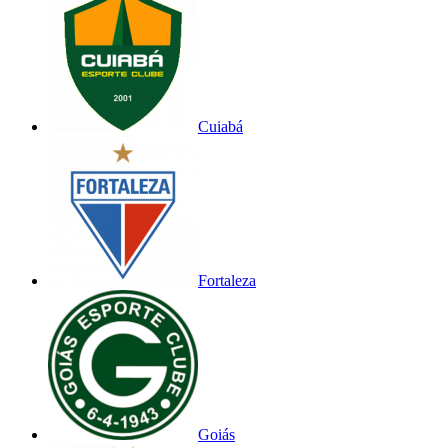
Cuiabá
Fortaleza
Goiás