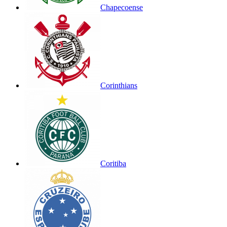
Chapecoense
Corinthians
Coritiba