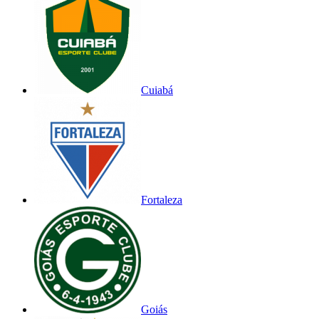
Cuiabá
Fortaleza
Goiás