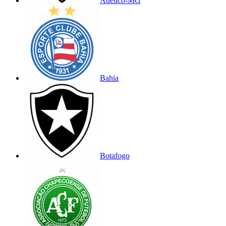
Atlético-MG
Bahia
Botafogo