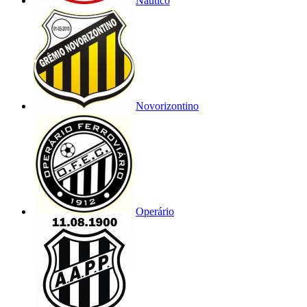
Náutico
Novorizontino
Operário