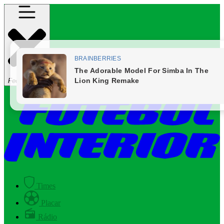
Fechar Menu
Times
Placar
Rádio