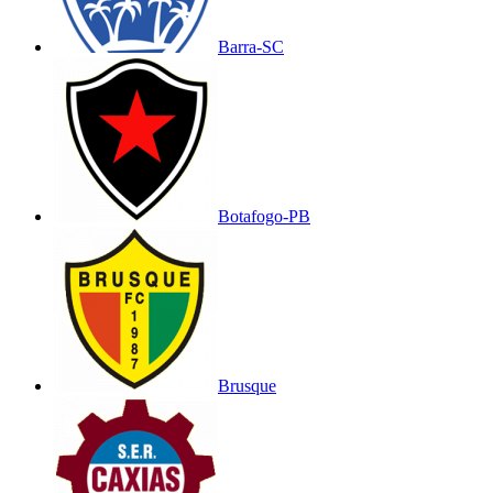
Barra-SC
Botafogo-PB
Brusque