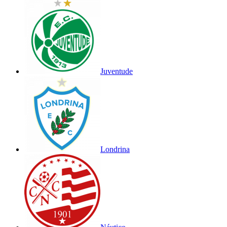
Juventude
Londrina