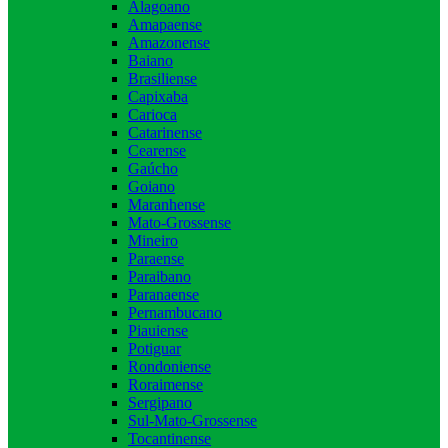
Alagoano
Amapaense
Amazonense
Baiano
Brasiliense
Capixaba
Carioca
Catarinense
Cearense
Gaúcho
Goiano
Maranhense
Mato-Grossense
Mineiro
Paraense
Paraibano
Paranaense
Pernambucano
Piauiense
Potiguar
Rondoniense
Roraimense
Sergipano
Sul-Mato-Grossense
Tocantinense