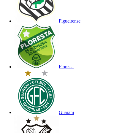
Figueirense
Floresta
Guarani