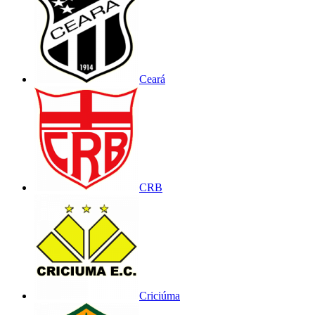
Ceará
CRB
Criciúma