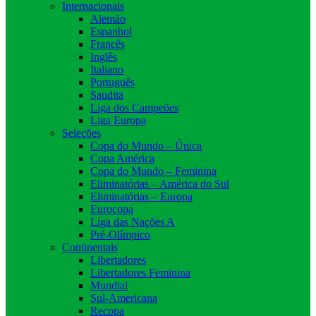
Internacionais
Alemão
Espanhol
Francês
Inglês
Italiano
Português
Saudita
Liga dos Campeões
Liga Europa
Seleções
Copa do Mundo – Única
Copa América
Copa do Mundo – Feminina
Eliminatórias – América do Sul
Eliminatórias – Europa
Eurocopa
Liga das Nações A
Pré-Olímpico
Continentais
Libertadores
Libertadores Feminina
Mundial
Sul-Americana
Recopa