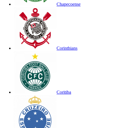
Chapecoense
Corinthians
Coritiba