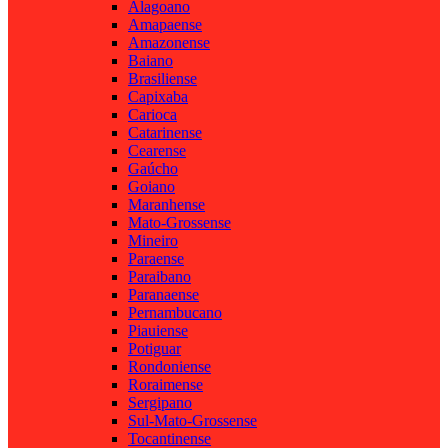
Alagoano
Amapaense
Amazonense
Baiano
Brasiliense
Capixaba
Carioca
Catarinense
Cearense
Gaúcho
Goiano
Maranhense
Mato-Grossense
Mineiro
Paraense
Paraibano
Paranaense
Pernambucano
Piauiense
Potiguar
Rondoniense
Roraimense
Sergipano
Sul-Mato-Grossense
Tocantinense