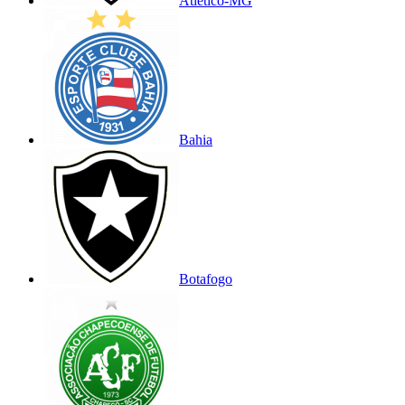
Atlético-MG
Bahia
Botafogo