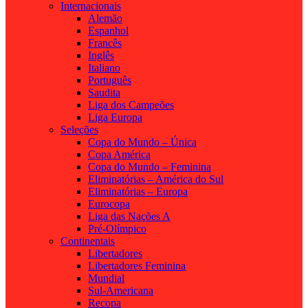
Internacionais
Alemão
Espanhol
Francês
Inglês
Italiano
Português
Saudita
Liga dos Campeões
Liga Europa
Seleções
Copa do Mundo – Única
Copa América
Copa do Mundo – Feminina
Eliminatórias – América do Sul
Eliminatórias – Europa
Eurocopa
Liga das Nações A
Pré-Olímpico
Continentais
Libertadores
Libertadores Feminina
Mundial
Sul-Americana
Recopa