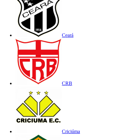
Ceará
CRB
Criciúma