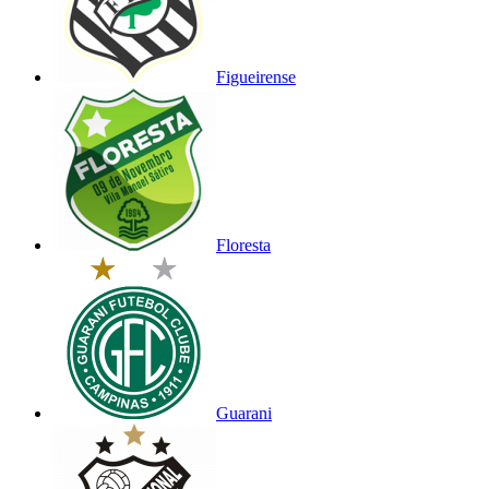
Figueirense
Floresta
Guarani