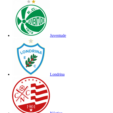
Juventude
Londrina