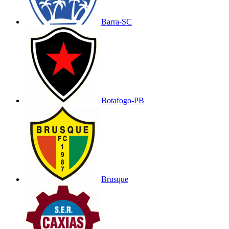
Barra-SC
Botafogo-PB
Brusque