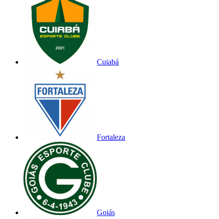
Cuiabá
Fortaleza
Goiás