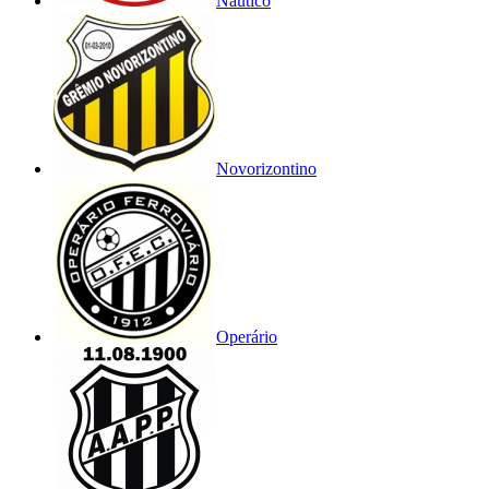
Náutico
Novorizontino
Operário