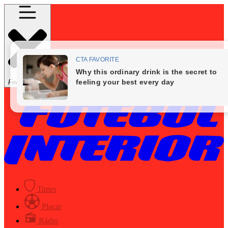
Fechar Menu
Times
Placar
Rádio