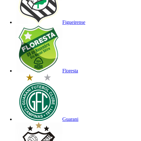
Figueirense
Floresta
Guarani