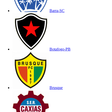
Barra-SC
Botafogo-PB
Brusque