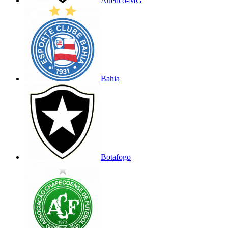
Atlético-MG
Bahia
Botafogo