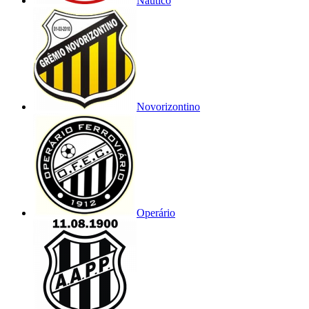
Náutico
Novorizontino
Operário