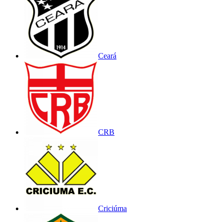
Ceará
CRB
Criciúma