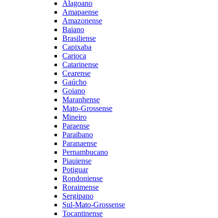
Alagoano
Amapaense
Amazonense
Baiano
Brasiliense
Capixaba
Carioca
Catarinense
Cearense
Gaúcho
Goiano
Maranhense
Mato-Grossense
Mineiro
Paraense
Paraibano
Paranaense
Pernambucano
Piauiense
Potiguar
Rondoniense
Roraimense
Sergipano
Sul-Mato-Grossense
Tocantinense