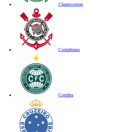
Chapecoense
Corinthians
Coritiba