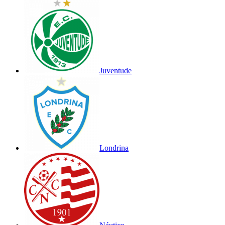
Juventude
Londrina