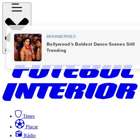
Fechar Menu
Times
Placar
Rádio