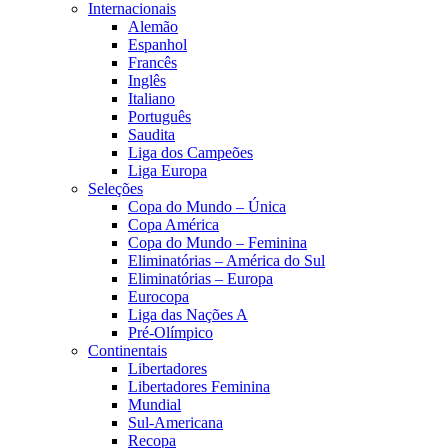
Internacionais
Alemão
Espanhol
Francês
Inglês
Italiano
Português
Saudita
Liga dos Campeões
Liga Europa
Seleções
Copa do Mundo – Única
Copa América
Copa do Mundo – Feminina
Eliminatórias – América do Sul
Eliminatórias – Europa
Eurocopa
Liga das Nações A
Pré-Olímpico
Continentais
Libertadores
Libertadores Feminina
Mundial
Sul-Americana
Recopa