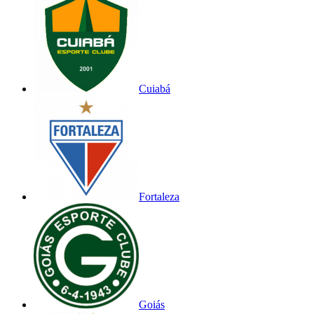
Cuiabá
Fortaleza
Goiás