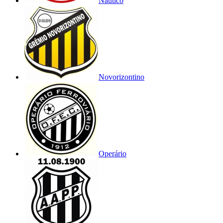
Náutico
Novorizontino
Operário