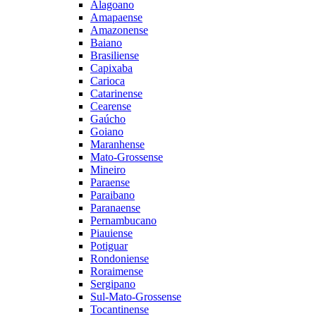
Alagoano
Amapaense
Amazonense
Baiano
Brasiliense
Capixaba
Carioca
Catarinense
Cearense
Gaúcho
Goiano
Maranhense
Mato-Grossense
Mineiro
Paraense
Paraibano
Paranaense
Pernambucano
Piauiense
Potiguar
Rondoniense
Roraimense
Sergipano
Sul-Mato-Grossense
Tocantinense