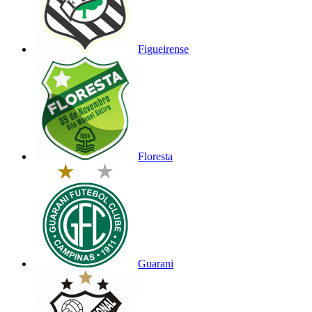
Figueirense
Floresta
Guarani