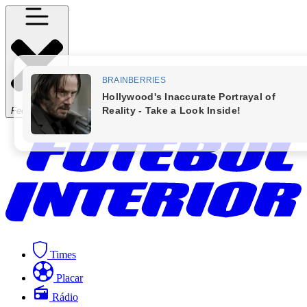
Fechar Menu
Times
Placar
Rádio