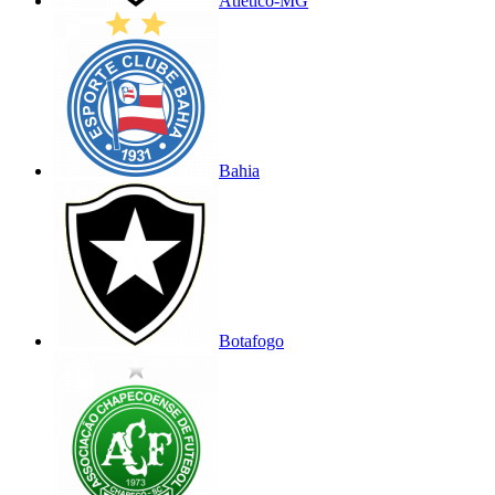
Atlético-MG
Bahia
Botafogo