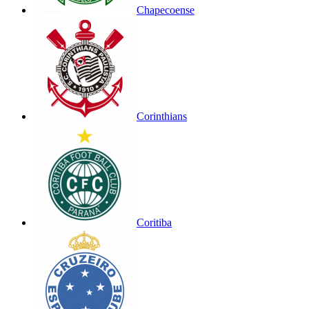
Chapecoense
Corinthians
Coritiba