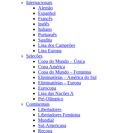
Internacionais
Alemão
Espanhol
Francês
Inglês
Italiano
Português
Saudita
Liga dos Campeões
Liga Europa
Seleções
Copa do Mundo – Única
Copa América
Copa do Mundo – Feminina
Eliminatórias – América do Sul
Eliminatórias – Europa
Eurocopa
Liga das Nações A
Pré-Olímpico
Continentais
Libertadores
Libertadores Feminina
Mundial
Sul-Americana
Recopa