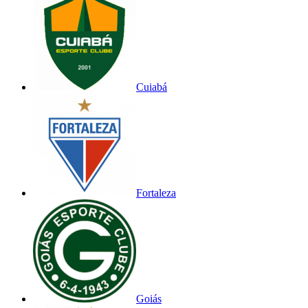
Cuiabá
Fortaleza
Goiás