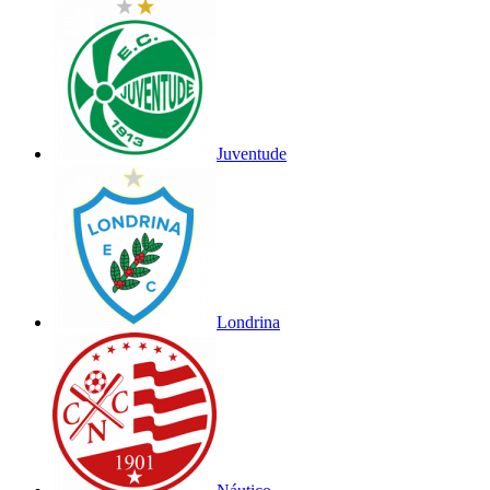
Juventude
Londrina