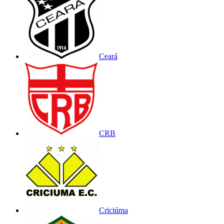
Ceará
CRB
Criciúma