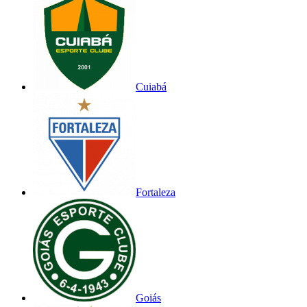
Cuiabá
Fortaleza
Goiás