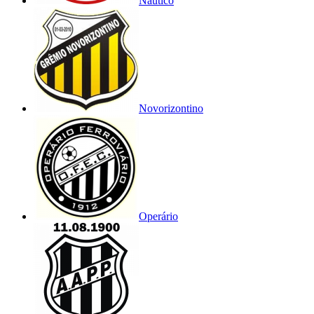
Náutico
Novorizontino
Operário