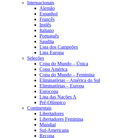
Internacionais
Alemão
Espanhol
Francês
Inglês
Italiano
Português
Saudita
Liga dos Campeões
Liga Europa
Seleções
Copa do Mundo – Única
Copa América
Copa do Mundo – Feminina
Eliminatórias – América do Sul
Eliminatórias – Europa
Eurocopa
Liga das Nações A
Pré-Olímpico
Continentais
Libertadores
Libertadores Feminina
Mundial
Sul-Americana
Recopa