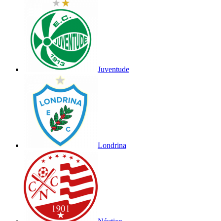
Juventude
Londrina