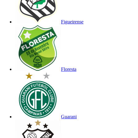
Figueirense
Floresta
Guarani