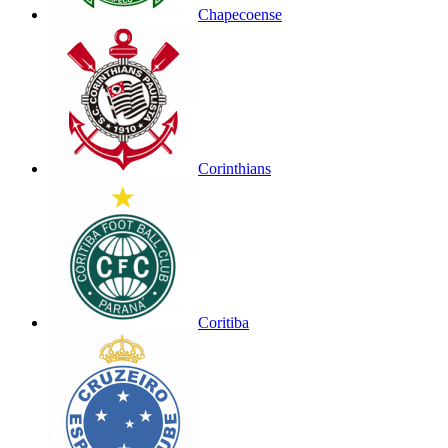
Chapecoense
Corinthians
Coritiba