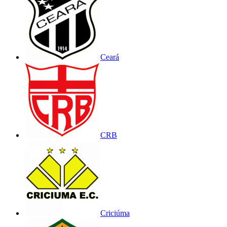
Ceará
CRB
Criciúma