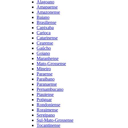
Alagoano
Amapaense
Amazonense
Baiano
Brasiliense
Capixaba
Carioca
Catarinense
Cearense
Gaúcho
Goiano
Maranhense
Mato-Grossense
Mineiro
Paraense
Paraibano
Paranaense
Pernambucano
Piauiense
Potiguar
Rondoniense
Roraimense
Sergipano
Sul-Mato-Grossense
Tocantinense