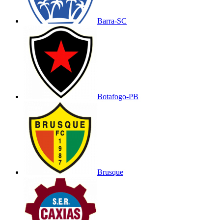
Barra-SC
Botafogo-PB
Brusque