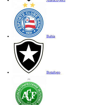
Atlético-MG
Bahia
Botafogo