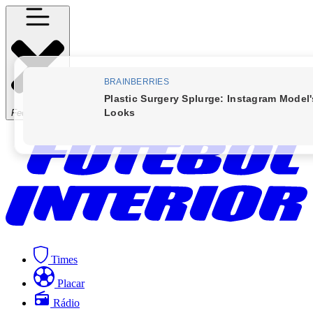
Fechar Menu
Times
Placar
Rádio