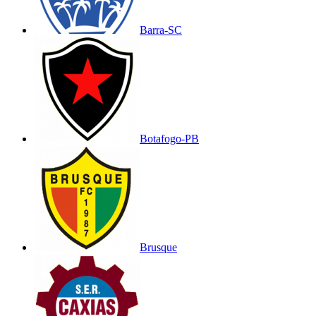
Barra-SC
Botafogo-PB
Brusque