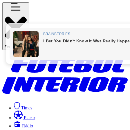
Fechar Menu
Times
Placar
Rádio