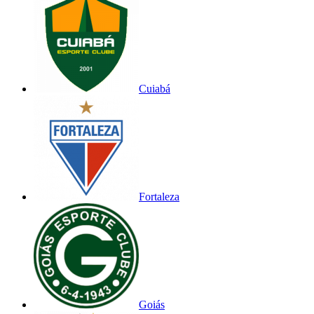
Cuiabá
Fortaleza
Goiás