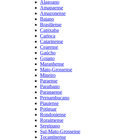
Alagoano
Amapaense
Amazonense
Baiano
Brasiliense
Capixaba
Carioca
Catarinense
Cearense
Gaúcho
Goiano
Maranhense
Mato-Grossense
Mineiro
Paraense
Paraibano
Paranaense
Pernambucano
Piauiense
Potiguar
Rondoniense
Roraimense
Sergipano
Sul-Mato-Grossense
Tocantinense