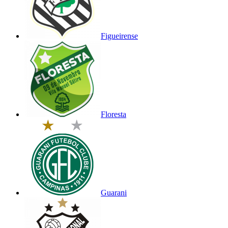
Figueirense
Floresta
Guarani