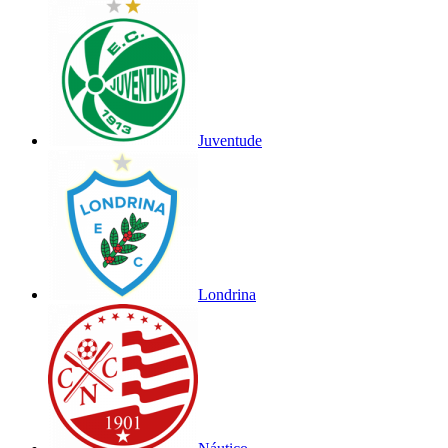
Juventude
Londrina