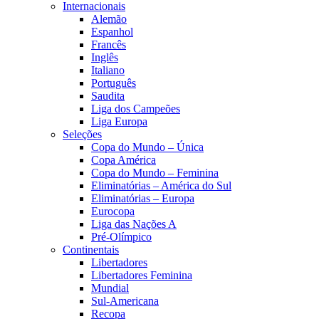
Internacionais
Alemão
Espanhol
Francês
Inglês
Italiano
Português
Saudita
Liga dos Campeões
Liga Europa
Seleções
Copa do Mundo – Única
Copa América
Copa do Mundo – Feminina
Eliminatórias – América do Sul
Eliminatórias – Europa
Eurocopa
Liga das Nações A
Pré-Olímpico
Continentais
Libertadores
Libertadores Feminina
Mundial
Sul-Americana
Recopa