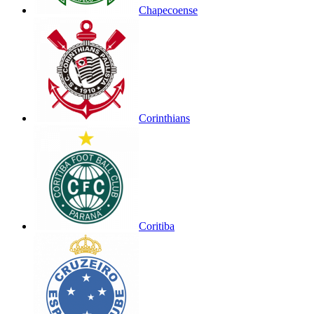
Chapecoense
Corinthians
Coritiba