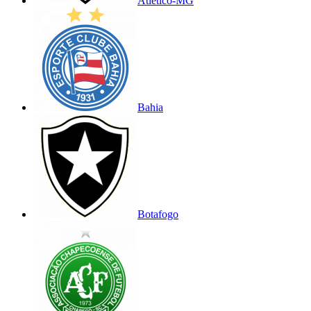
Atlético-MG
Bahia
Botafogo