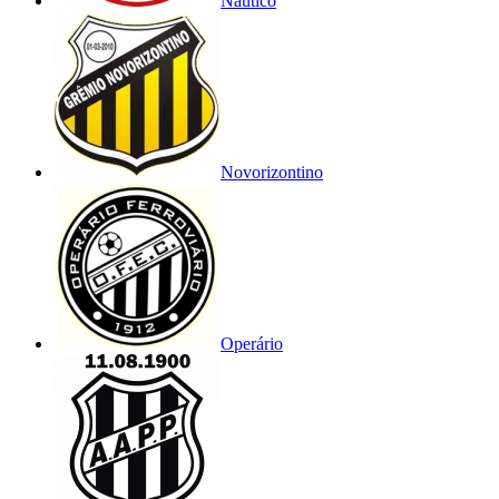
Náutico
Novorizontino
Operário