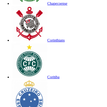
Chapecoense
Corinthians
Coritiba