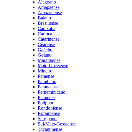
Alagoano
Amapaense
Amazonense
Baiano
Brasiliense
Capixaba
Carioca
Catarinense
Cearense
Gaúcho
Goiano
Maranhense
Mato-Grossense
Mineiro
Paraense
Paraibano
Paranaense
Pernambucano
Piauiense
Potiguar
Rondoniense
Roraimense
Sergipano
Sul-Mato-Grossense
Tocantinense