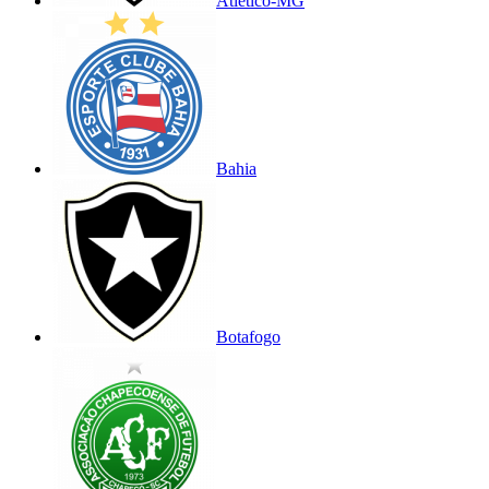
Atlético-MG
Bahia
Botafogo