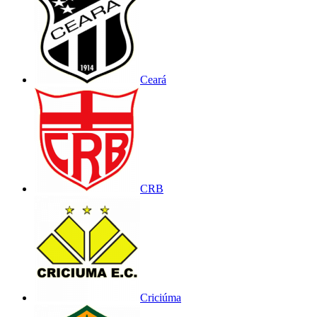
Ceará
CRB
Criciúma