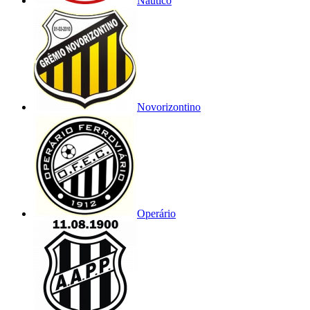
Náutico
Novorizontino
Operário