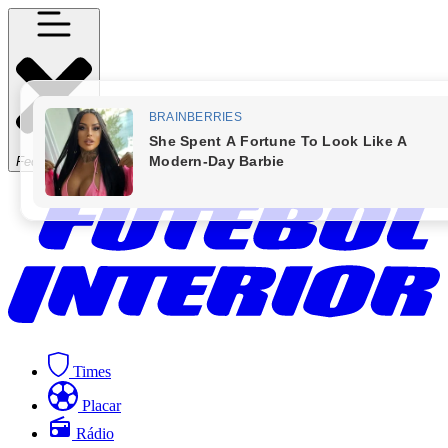
Fechar Menu
Times
Placar
Rádio