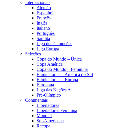
Internacionais
Alemão
Espanhol
Francês
Inglês
Italiano
Português
Saudita
Liga dos Campeões
Liga Europa
Seleções
Copa do Mundo – Única
Copa América
Copa do Mundo – Feminina
Eliminatórias – América do Sul
Eliminatórias – Europa
Eurocopa
Liga das Nações A
Pré-Olímpico
Continentais
Libertadores
Libertadores Feminina
Mundial
Sul-Americana
Recopa