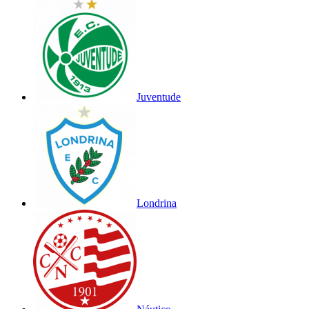
Juventude
Londrina