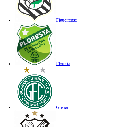
Figueirense
Floresta
Guarani