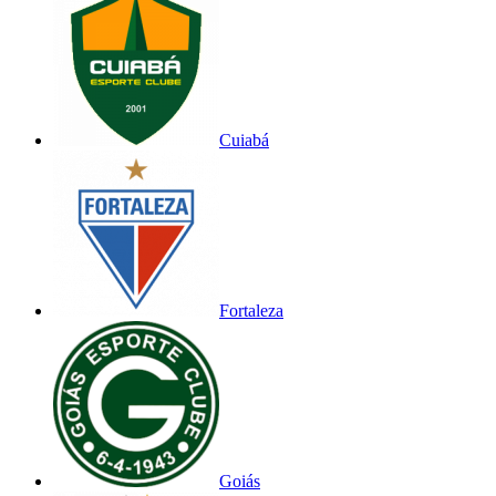
Cuiabá
Fortaleza
Goiás