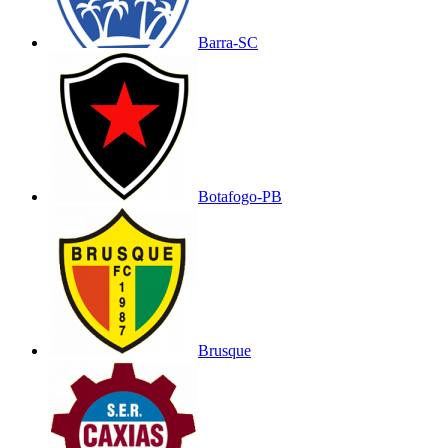
Barra-SC
Botafogo-PB
Brusque