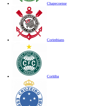
Chapecoense
Corinthians
Coritiba