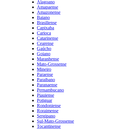
Alagoano
Amapaense
Amazonense
Baiano
Brasiliense
Capixaba
Carioca
Catarinense
Cearense
Gaúcho
Goiano
Maranhense
Mato-Grossense
Mineiro
Paraense
Paraibano
Paranaense
Pernambucano
Piauiense
Potiguar
Rondoniense
Roraimense
Sergipano
Sul-Mato-Grossense
Tocantinense