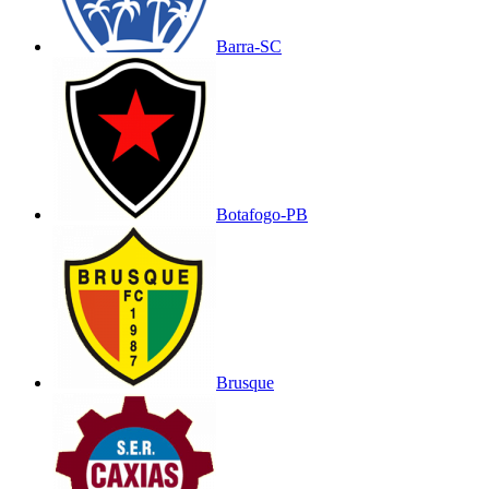
Barra-SC
Botafogo-PB
Brusque