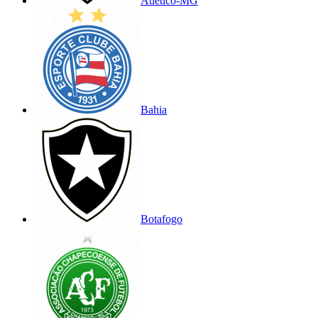
Atlético-MG
Bahia
Botafogo