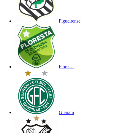
Figueirense
Floresta
Guarani