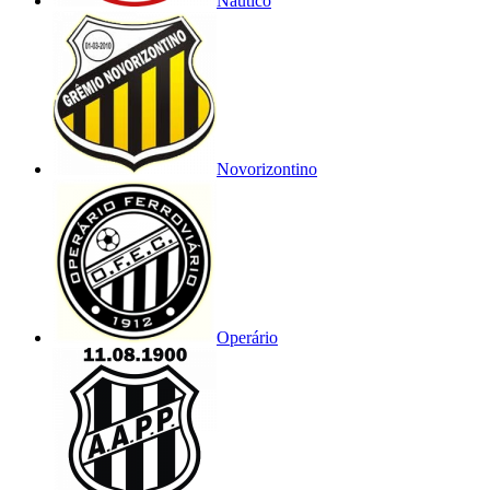
Náutico
Novorizontino
Operário