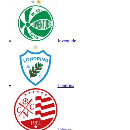
Juventude
Londrina