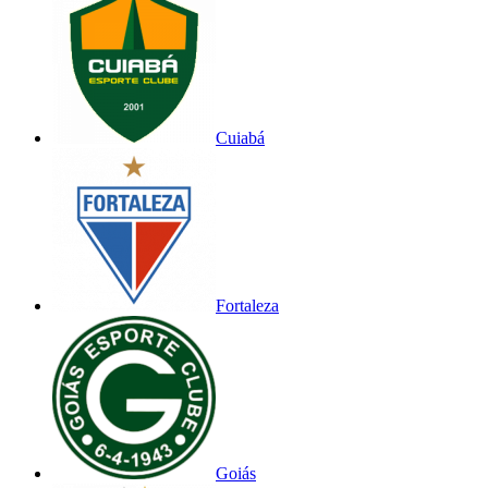
Cuiabá
Fortaleza
Goiás