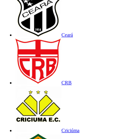
Ceará
CRB
Criciúma