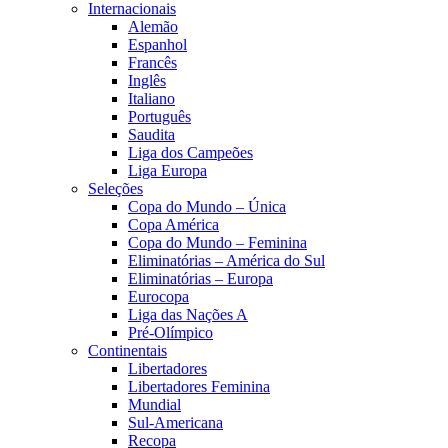
Internacionais
Alemão
Espanhol
Francês
Inglês
Italiano
Português
Saudita
Liga dos Campeões
Liga Europa
Seleções
Copa do Mundo – Única
Copa América
Copa do Mundo – Feminina
Eliminatórias – América do Sul
Eliminatórias – Europa
Eurocopa
Liga das Nações A
Pré-Olímpico
Continentais
Libertadores
Libertadores Feminina
Mundial
Sul-Americana
Recopa