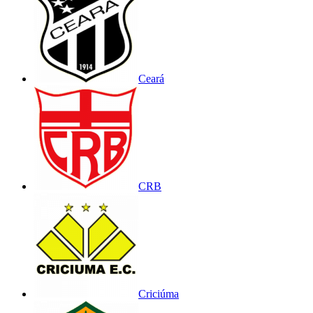
Ceará
CRB
Criciúma