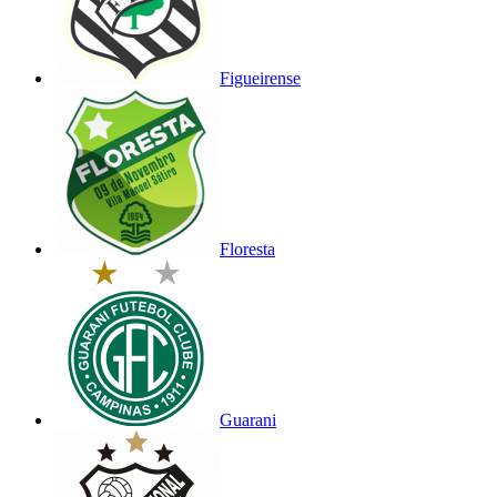
Figueirense
Floresta
Guarani