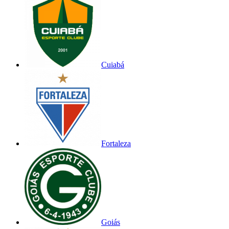
Cuiabá
Fortaleza
Goiás