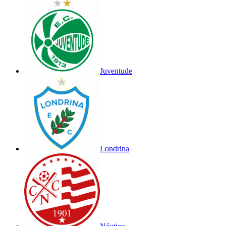
Juventude
Londrina