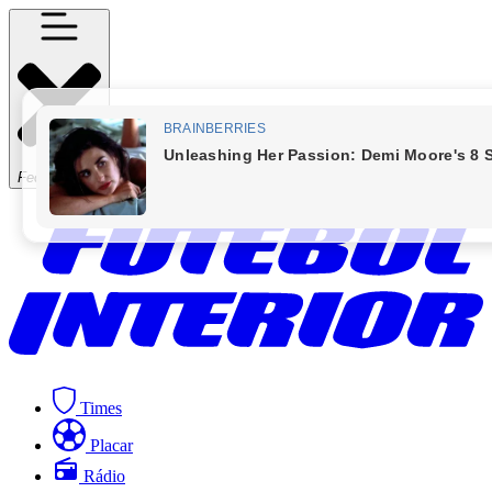
Fechar Menu
Times
Placar
Rádio