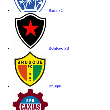
Barra-SC
Botafogo-PB
Brusque