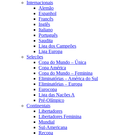
Internacionais
Alemão
Espanhol
Francês
Inglês
Italiano
Português
Saudita
Liga dos Campeões
Liga Europa
Seleções
Copa do Mundo – Única
Copa América
Copa do Mundo – Feminina
Eliminatórias – América do Sul
Eliminatórias – Europa
Eurocopa
Liga das Nações A
Pré-Olímpico
Continentais
Libertadores
Libertadores Feminina
Mundial
Sul-Americana
Recopa