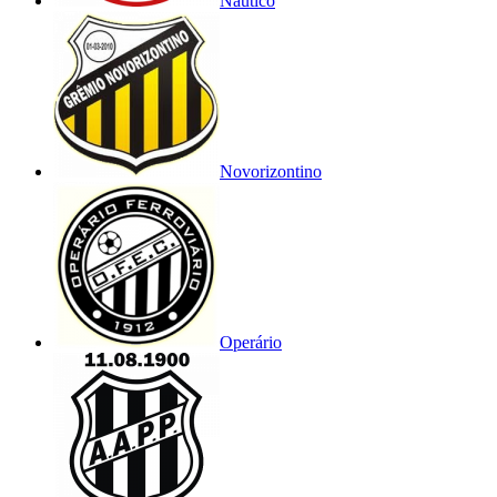
Náutico
Novorizontino
Operário