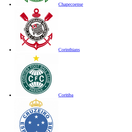
Chapecoense
Corinthians
Coritiba