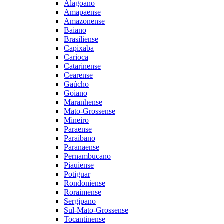
Alagoano
Amapaense
Amazonense
Baiano
Brasiliense
Capixaba
Carioca
Catarinense
Cearense
Gaúcho
Goiano
Maranhense
Mato-Grossense
Mineiro
Paraense
Paraibano
Paranaense
Pernambucano
Piauiense
Potiguar
Rondoniense
Roraimense
Sergipano
Sul-Mato-Grossense
Tocantinense