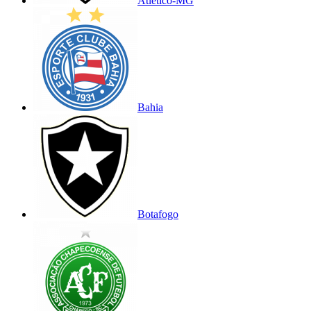
Atlético-MG
Bahia
Botafogo