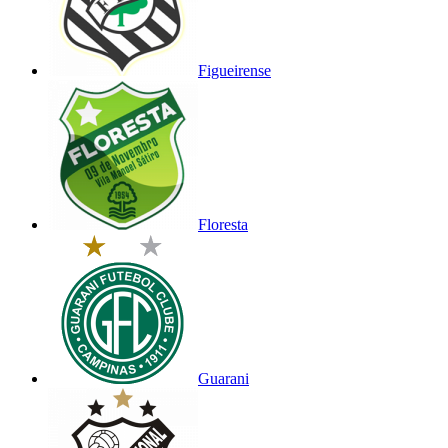
Figueirense
Floresta
Guarani