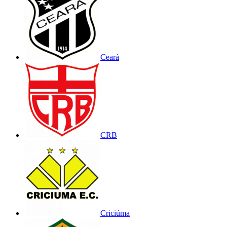
Ceará
CRB
Criciúma