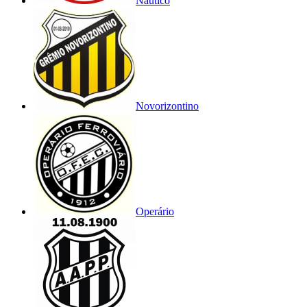
Náutico
Novorizontino
Operário