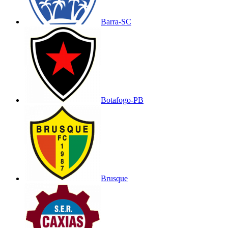
Barra-SC
Botafogo-PB
Brusque