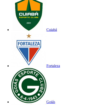
Cuiabá
Fortaleza
Goiás