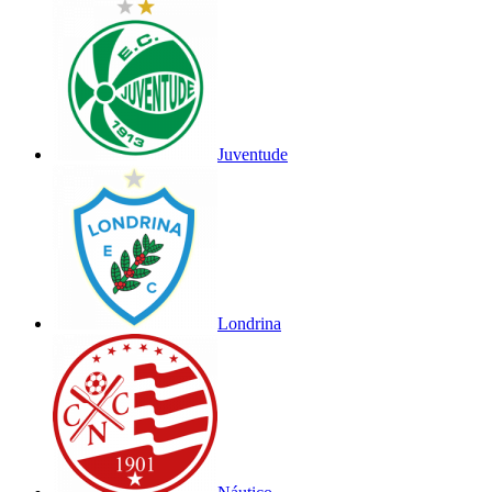
Juventude
Londrina