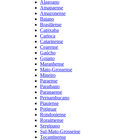
Alagoano
Amapaense
Amazonense
Baiano
Brasiliense
Capixaba
Carioca
Catarinense
Cearense
Gaúcho
Goiano
Maranhense
Mato-Grossense
Mineiro
Paraense
Paraibano
Paranaense
Pernambucano
Piauiense
Potiguar
Rondoniense
Roraimense
Sergipano
Sul-Mato-Grossense
Tocantinense