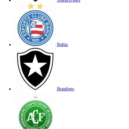
Atlético-MG
Bahia
Botafogo