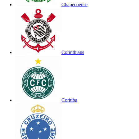
Chapecoense
Corinthians
Coritiba