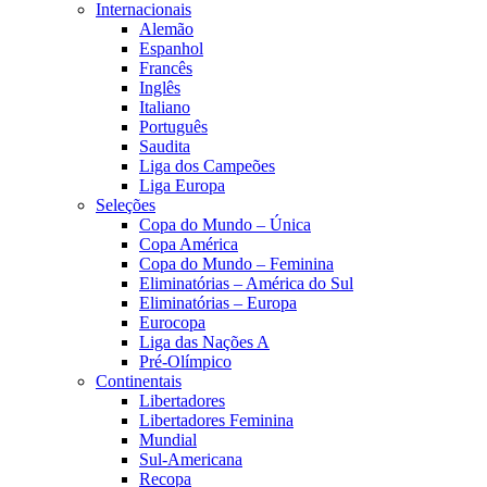
Internacionais
Alemão
Espanhol
Francês
Inglês
Italiano
Português
Saudita
Liga dos Campeões
Liga Europa
Seleções
Copa do Mundo – Única
Copa América
Copa do Mundo – Feminina
Eliminatórias – América do Sul
Eliminatórias – Europa
Eurocopa
Liga das Nações A
Pré-Olímpico
Continentais
Libertadores
Libertadores Feminina
Mundial
Sul-Americana
Recopa