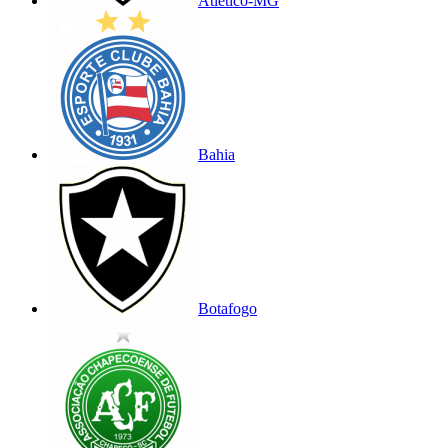
Atlético-MG
Bahia
Botafogo