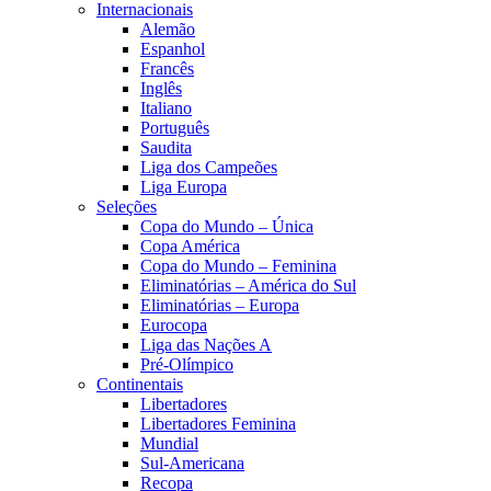
Internacionais
Alemão
Espanhol
Francês
Inglês
Italiano
Português
Saudita
Liga dos Campeões
Liga Europa
Seleções
Copa do Mundo – Única
Copa América
Copa do Mundo – Feminina
Eliminatórias – América do Sul
Eliminatórias – Europa
Eurocopa
Liga das Nações A
Pré-Olímpico
Continentais
Libertadores
Libertadores Feminina
Mundial
Sul-Americana
Recopa