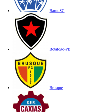
Barra-SC
Botafogo-PB
Brusque