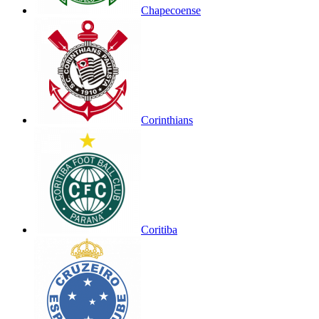
Chapecoense
Corinthians
Coritiba