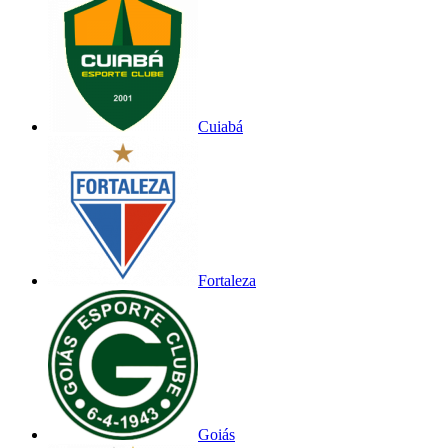
Cuiabá
Fortaleza
Goiás