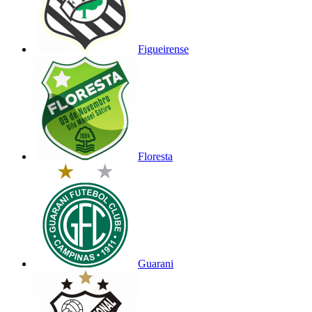
Figueirense
Floresta
Guarani