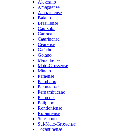
Alagoano
Amapaense
Amazonense
Baiano
Brasiliense
Capixaba
Carioca
Catarinense
Cearense
Gaúcho
Goiano
Maranhense
Mato-Grossense
Mineiro
Paraense
Paraibano
Paranaense
Pernambucano
Piauiense
Potiguar
Rondoniense
Roraimense
Sergipano
Sul-Mato-Grossense
Tocantinense