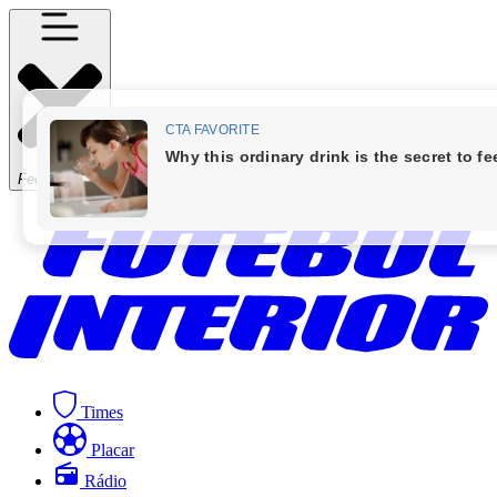
Fechar Menu
Times
Placar
Rádio