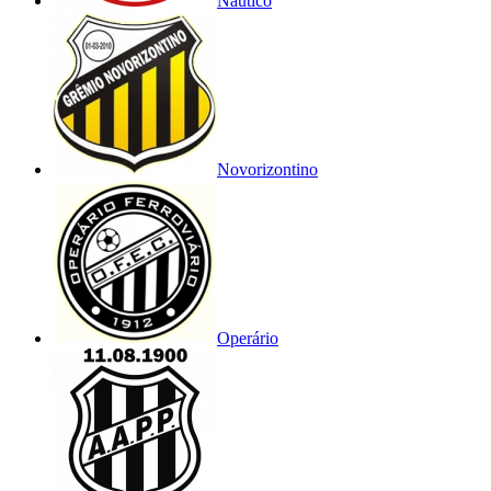
Náutico
Novorizontino
Operário