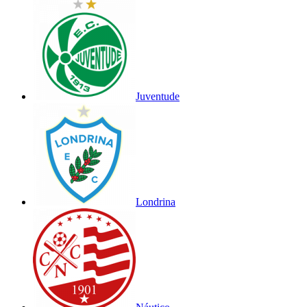
Juventude
Londrina