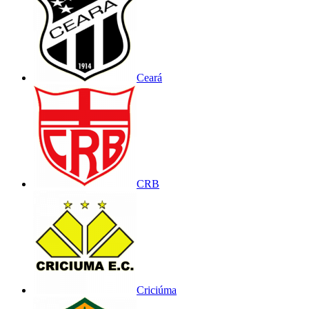
Ceará
CRB
Criciúma