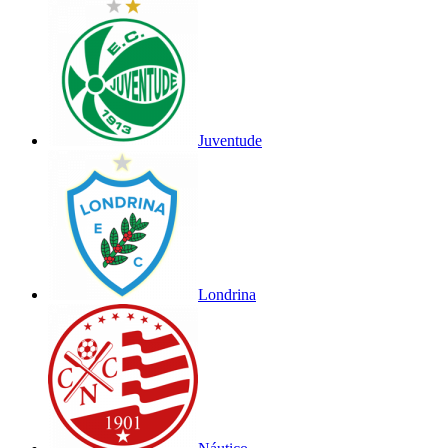
Juventude
Londrina