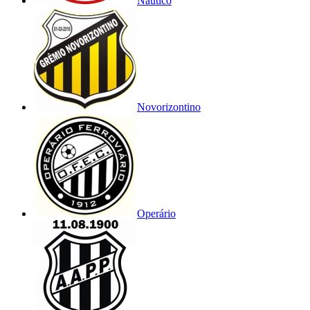
Náutico
Novorizontino
Operário