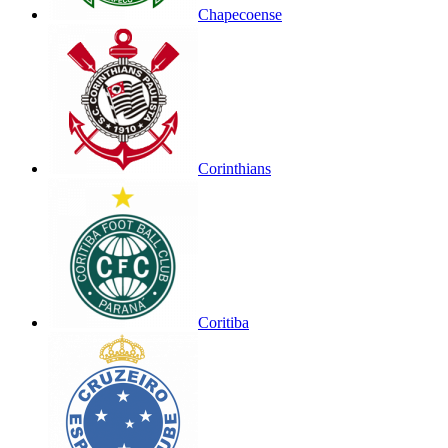
Chapecoense
Corinthians
Coritiba