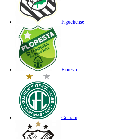
Figueirense
Floresta
Guarani