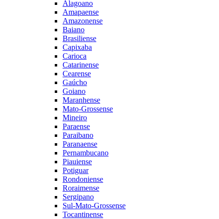
Alagoano
Amapaense
Amazonense
Baiano
Brasiliense
Capixaba
Carioca
Catarinense
Cearense
Gaúcho
Goiano
Maranhense
Mato-Grossense
Mineiro
Paraense
Paraibano
Paranaense
Pernambucano
Piauiense
Potiguar
Rondoniense
Roraimense
Sergipano
Sul-Mato-Grossense
Tocantinense