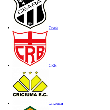
Ceará
CRB
Criciúma