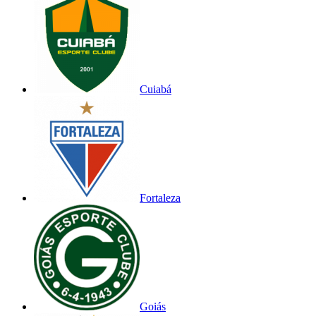
Cuiabá
Fortaleza
Goiás