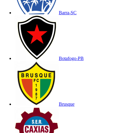
Barra-SC
Botafogo-PB
Brusque