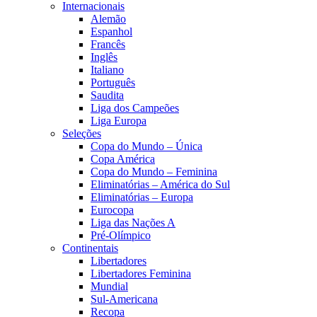
Internacionais
Alemão
Espanhol
Francês
Inglês
Italiano
Português
Saudita
Liga dos Campeões
Liga Europa
Seleções
Copa do Mundo – Única
Copa América
Copa do Mundo – Feminina
Eliminatórias – América do Sul
Eliminatórias – Europa
Eurocopa
Liga das Nações A
Pré-Olímpico
Continentais
Libertadores
Libertadores Feminina
Mundial
Sul-Americana
Recopa