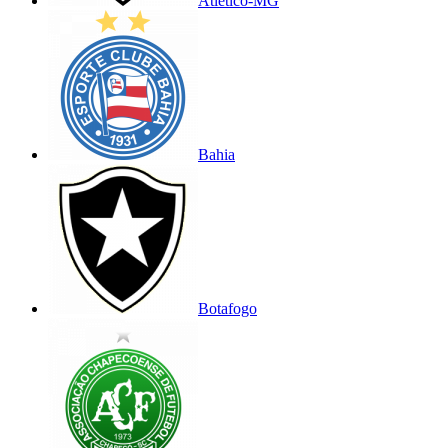
Atlético-MG
Bahia
Botafogo